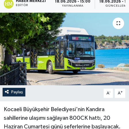
HABER MERKEZI
18.06.2026 - 15:00
18.06.2026 - 15
EDITÖR
YAYINLANMA
GÜNCELLEME
Paylaş
-
+
A
A
Kocaeli Büyükşehir Belediyesi'nin Kandıra
sahillerine ulaşımı sağlayan 800CK hattı, 20
Haziran Cumartesi günü seferlerine başlayacak.