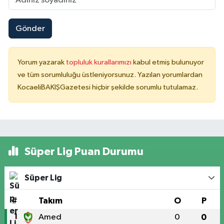
Gönder
Yorum yazarak
topluluk kurallarımızı
kabul etmiş bulunuyor
ve tüm sorumluluğu üstleniyorsunuz. Yazılan yorumlardan
KocaeliBAKIŞGazetesi hiçbir şekilde sorumlu tutulamaz.
Süper Lig Puan Durumu
Süper Lig
#
Takım
O
P
1
Amed
0
0