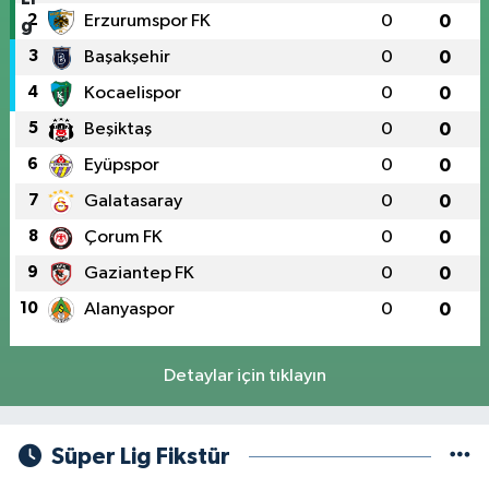
2
Erzurumspor FK
0
0
3
Başakşehir
0
0
4
Kocaelispor
0
0
5
Beşiktaş
0
0
6
Eyüpspor
0
0
7
Galatasaray
0
0
8
Çorum FK
0
0
9
Gaziantep FK
0
0
10
Alanyaspor
0
0
Detaylar için tıklayın
Süper Lig Fikstür