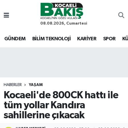
Kocaeli Nöbetçi Eczaneler
08.08.2026, Cumartesi
Kocaeli Hava Durumu
GÜNDEM
BİLİM TEKNOLOJİ
KARİYER
SPOR
KÜ
Kocaeli Trafik Yoğunluk Haritası
Süper Lig Puan Durumu ve Fikstür
Tüm Manşetler
HABERLER
YAŞAM
Kocaeli'de 800CK hattı ile
Son Dakika Haberleri
tüm yollar Kandıra
Haber Arşivi
sahillerine çıkacak