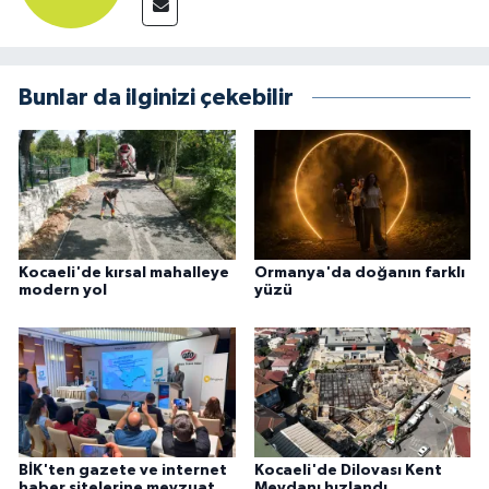
Bunlar da ilginizi çekebilir
Kocaeli'de kırsal mahalleye
Ormanya'da doğanın farklı
modern yol
yüzü
BİK'ten gazete ve internet
Kocaeli'de Dilovası Kent
haber sitelerine mevzuat
Meydanı hızlandı