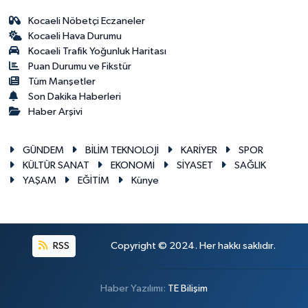
Kocaeli Nöbetçi Eczaneler
Kocaeli Hava Durumu
Kocaeli Trafik Yoğunluk Haritası
Puan Durumu ve Fikstür
Tüm Manşetler
Son Dakika Haberleri
Haber Arşivi
GÜNDEM
BİLİM TEKNOLOJİ
KARİYER
SPOR
KÜLTÜR SANAT
EKONOMİ
SİYASET
SAĞLIK
YAŞAM
EĞİTİM
Künye
RSS
Copyright © 2024. Her hakkı saklıdır.
Haber Yazılımı:
TE Bilişim