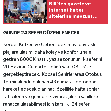
BİK'ten gazete ve
internet haber
sitelerine mevzuat
eğitimi
GÜNDE 24 SEFER DÜZENLENECEK
Kerpe, Kefken ve Cebeci'deki mavi bayraklı
plajlara ulaşımı daha kolay ve konforlu hale
getiren 800CK hattı, yaz sezonunun ilk seferini
20 Haziran Cumartesi günü saat 08.15'te
gerçekleştirecek. Kocaeli Şehirlerarası Otobüs
Terminali'nde bulunan 43 numaralı perondan
hareket edecek olan hat, özellikle hafta sonları
tatilcilerin ve günübirlik ziyaretçilerin sahillere
rahatça ulaşabilmesi için karşılıklı 24 sefer