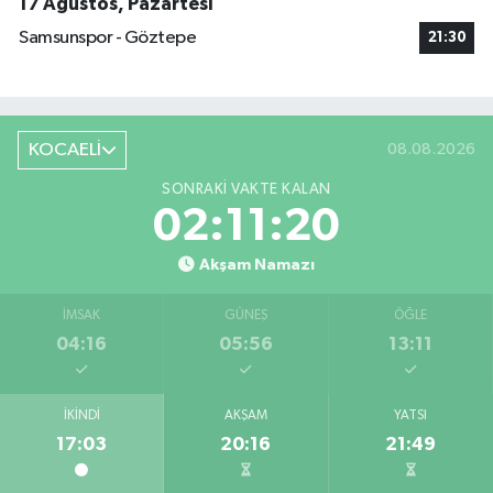
17 Ağustos, Pazartesi
Samsunspor - Göztepe
21:30
KOCAELİ
08.08.2026
SONRAKI VAKTE KALAN
02:11:20
Akşam Namazı
İMSAK
GÜNEŞ
ÖĞLE
04:16
05:56
13:11
İKINDI
AKŞAM
YATSI
17:03
20:16
21:49