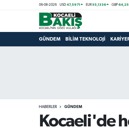
47,5971
55,1336
64,2
06-08-2026
USD
EUR
GBP
Kocaeli Nöbetçi Eczaneler
Kocaeli Hava Durumu
GÜNDEM
BİLİM TEKNOLOJİ
KARİYE
Kocaeli Trafik Yoğunluk Haritası
Süper Lig Puan Durumu ve Fikstür
Tüm Manşetler
Son Dakika Haberleri
HABERLER
GÜNDEM
Haber Arşivi
Kocaeli'de h