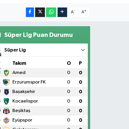
-
+
A
A
Süper Lig Puan Durumu
Süper Lig
#
Takım
O
P
1
Amed
0
0
2
Erzurumspor FK
0
0
3
Başakşehir
0
0
4
Kocaelispor
0
0
5
Beşiktaş
0
0
6
Eyüpspor
0
0