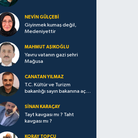
NEVİN GÜLÇEBİ
Giyinmek kumaş değil,
Medeniyettir
MAHMUT AŞIKOĞLU
Yavru vatanın gazi şehri
Mağusa
CANATAN YILMAZ
T.C. Kültür ve Turizm
bakanlığı sayın bakanına açık
mektup.
SİNAN KARAÇAY
Tayt kavgası mı ? Taht
kavgası mı ?
KORAY TOPÇU