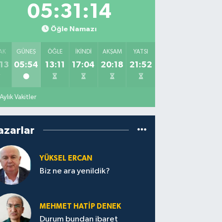
05:31:12
Öğle Namazı
AK
GÜNEŞ
ÖĞLE
İKINDI
AKŞAM
YATSI
13
05:54
13:11
17:04
20:18
21:52
Aylık Vakitler
azarlar
YÜKSEL ERCAN
Biz ne ara yenildik?
MEHMET HATİP DENEK
Durum bundan ibaret