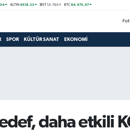
534
6518.23
13.703
64.475,47
ALTIN
BİST
BTC
Fot
R
SPOR
KÜLTÜR SANAT
EKONOMİ
edef, daha etkili