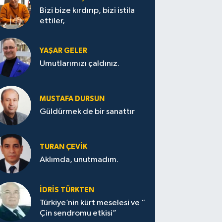
Bizi bize kırdırıp, bizi istila
ettiler,
YAŞAR GELER
Umutlarımızı çaldınız.
MUSTAFA DURSUN
Güldürmek de bir sanattır
TURAN ÇEVİK
Aklımda, unutmadım.
İDRİS TÜRKTEN
Türkiye’nin kürt meselesi ve “
Çin sendromu etkisi”