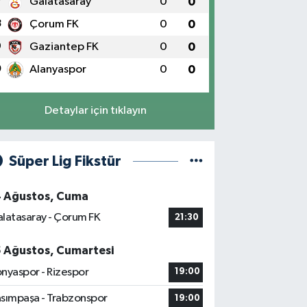
7
Galatasaray
0
0
8
Çorum FK
0
0
9
Gaziantep FK
0
0
0
Alanyaspor
0
0
Detaylar için tıklayın
Süper Lig Fikstür
4 Ağustos, Cuma
latasaray - Çorum FK
21:30
5 Ağustos, Cumartesi
nyaspor - Rizespor
19:00
sımpaşa - Trabzonspor
19:00