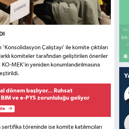
İMS
DI
04:
Konsolidasyon Çalıştayı' ile komite çıktıları
arklı komiteler tarafından geliştirilen öneriler
k, KO-MEK'in yeniden konumlandırılmasına
ştirildi.
Y
tal dönem başlıyor... Ruhsat
 BIM ve e-PYS zorunluluğu geliyor
üle
sertifika töreninde ise komite katılımcıları