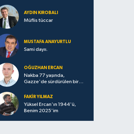
AYDIN KIROBALI
Müflis tüccar
MUSTAFA ANAYURTLU
Sami dayıı.
OĞUZHAN ERCAN
Nakba 77 yaşında,
Gazze'de sürdürülen bir
felaketin sessizliği
FAKİR YILMAZ
Yüksel Ercan'ın 1944'ü,
Benim 2025'im