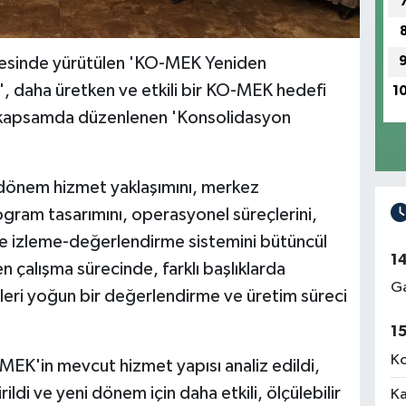
yesinde yürütülen 'KO-MEK Yeniden
, daha üretken ve etkili bir KO-MEK hedefi
1
u kapsamda düzenlenen 'Konsolidasyon
.
dönem hizmet yaklaşımını, merkez
ogram tasarımını, operasyonel süreçlerini,
nı ve izleme-değerlendirme sistemini bütüncül
1
 çalışma sürecinde, farklı başlıklarda
Ga
eleri yoğun bir değerlendirme ve üretim süreci
1
Ko
EK'in mevcut hizmet yapısı analiz edildi,
ldi ve yeni dönem için daha etkili, ölçülebilir
Ka