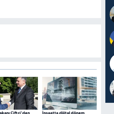
Bakanı Çiftçi'den
İnşaatta dijital dönem