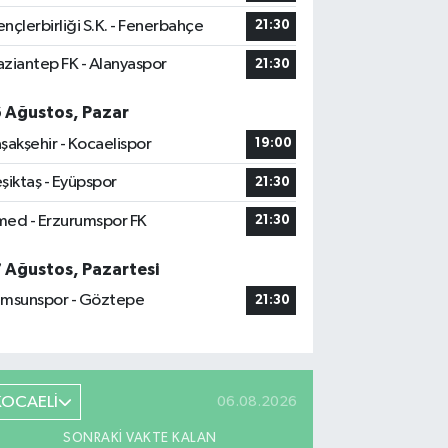
nçlerbirliği S.K. - Fenerbahçe
21:30
ziantep FK - Alanyaspor
21:30
6 Ağustos, Pazar
şakşehir - Kocaelispor
19:00
şiktaş - Eyüpspor
21:30
ed - Erzurumspor FK
21:30
7 Ağustos, Pazartesi
msunspor - Göztepe
21:30
KOCAELİ
06.08.2026
SONRAKI VAKTE KALAN