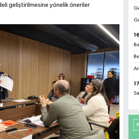
li geliştirilmesine yönelik öneriler
Ge
Ga
1
Ba
Be
Am
1
Sa