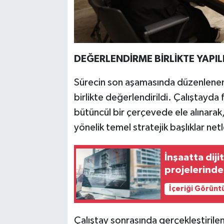
DEĞERLENDİRME BİRLİKTE YAPIL
Sürecin son aşamasında düzenlenen '
birlikte değerlendirildi. Çalıştayda f
bütüncül bir çerçevede ele alınara
yönelik temel stratejik başlıklar netle
İnşaatta diji
projelerinde
İçeriği Görünt
Çalıştay sonrasında gerçekleştirilen 