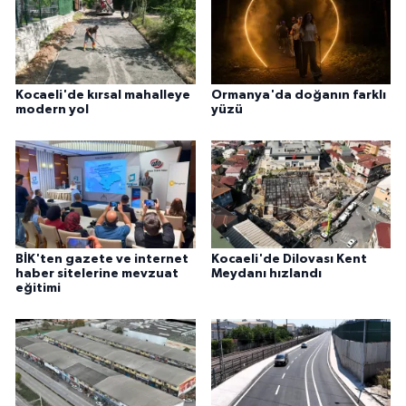
Kocaeli'de kırsal mahalleye
Ormanya'da doğanın farklı
modern yol
yüzü
BİK'ten gazete ve internet
Kocaeli'de Dilovası Kent
haber sitelerine mevzuat
Meydanı hızlandı
eğitimi