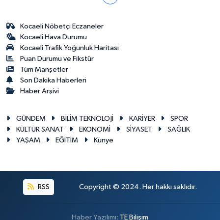
Kocaeli Nöbetçi Eczaneler
Kocaeli Hava Durumu
Kocaeli Trafik Yoğunluk Haritası
Puan Durumu ve Fikstür
Tüm Manşetler
Son Dakika Haberleri
Haber Arşivi
GÜNDEM
BİLİM TEKNOLOJİ
KARİYER
SPOR
KÜLTÜR SANAT
EKONOMİ
SİYASET
SAĞLIK
YAŞAM
EĞİTİM
Künye
RSS
Copyright © 2024. Her hakkı saklıdır.
Haber Yazılımı:
TE Bilişim