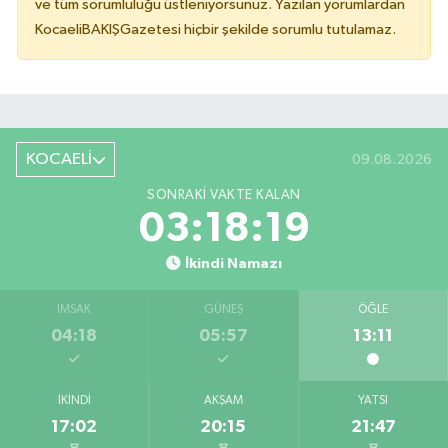
ve tüm sorumluluğu üstleniyorsunuz. Yazılan yorumlardan
KocaeliBAKIŞGazetesi hiçbir şekilde sorumlu tutulamaz.
KOCAELİ
09.08.2026
SONRAKI VAKTE KALAN
03:18:19
İkindi Namazı
İMSAK
GÜNEŞ
ÖĞLE
04:18
05:57
13:11
İKINDI
AKŞAM
YATSI
17:02
20:15
21:47