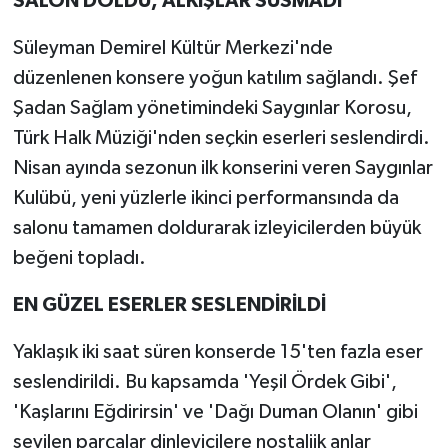
SALON DOLDU, ALKIŞLAR SUSMADI
Süleyman Demirel Kültür Merkezi'nde
düzenlenen konsere yoğun katılım sağlandı. Şef
Şadan Sağlam yönetimindeki Saygınlar Korosu,
Türk Halk Müziği'nden seçkin eserleri seslendirdi.
Nisan ayında sezonun ilk konserini veren Saygınlar
Kulübü, yeni yüzlerle ikinci performansında da
salonu tamamen doldurarak izleyicilerden büyük
beğeni topladı.
EN GÜZEL ESERLER SESLENDİRİLDİ
Yaklaşık iki saat süren konserde 15'ten fazla eser
seslendirildi. Bu kapsamda 'Yeşil Ördek Gibi',
'Kaşlarını Eğdirirsin' ve 'Dağı Duman Olanın' gibi
sevilen parçalar dinleyicilere nostaljik anlar