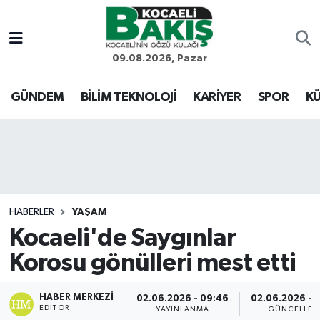
Kocaeli Nöbetçi Eczaneler
09.08.2026, Pazar
Kocaeli Hava Durumu
GÜNDEM
BİLİM TEKNOLOJİ
KARİYER
SPOR
KÜ
Kocaeli Trafik Yoğunluk Haritası
Süper Lig Puan Durumu ve Fikstür
Tüm Manşetler
HABERLER
YAŞAM
Kocaeli'de Saygınlar
Son Dakika Haberleri
Korosu gönülleri mest etti
Haber Arşivi
HABER MERKEZI
02.06.2026 - 09:46
02.06.2026 - 
EDITÖR
YAYINLANMA
GÜNCELLEM