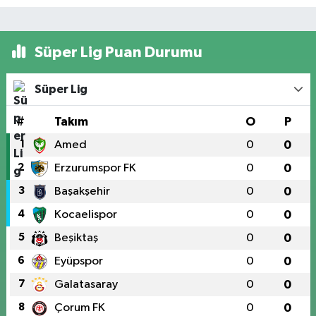
Süper Lig Puan Durumu
Süper Lig
#
Takım
O
P
1
Amed
0
0
2
Erzurumspor FK
0
0
3
Başakşehir
0
0
4
Kocaelispor
0
0
5
Beşiktaş
0
0
6
Eyüpspor
0
0
7
Galatasaray
0
0
8
Çorum FK
0
0