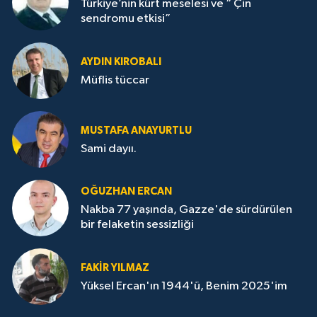
Türkiye’nin kürt meselesi ve “ Çin
sendromu etkisi”
AYDIN KIROBALI
Müflis tüccar
MUSTAFA ANAYURTLU
Sami dayıı.
OĞUZHAN ERCAN
Nakba 77 yaşında, Gazze'de sürdürülen
bir felaketin sessizliği
FAKİR YILMAZ
Yüksel Ercan'ın 1944'ü, Benim 2025'im