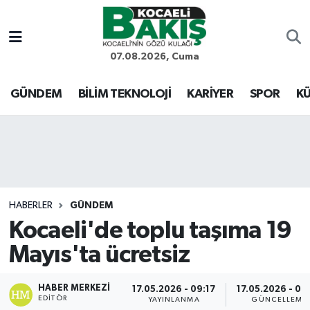
Kocaeli Nöbetçi Eczaneler
07.08.2026, Cuma
Kocaeli Hava Durumu
GÜNDEM
BİLİM TEKNOLOJİ
KARİYER
SPOR
KÜ
Kocaeli Trafik Yoğunluk Haritası
Süper Lig Puan Durumu ve Fikstür
Tüm Manşetler
HABERLER
GÜNDEM
Kocaeli'de toplu taşıma 19
Son Dakika Haberleri
Mayıs'ta ücretsiz
Haber Arşivi
HABER MERKEZI
17.05.2026 - 09:17
17.05.2026 - 09
EDITÖR
YAYINLANMA
GÜNCELLEME