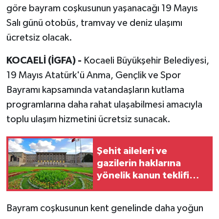
göre bayram coşkusunun yaşanacağı 19 Mayıs
Salı günü otobüs, tramvay ve deniz ulaşımı
ücretsiz olacak.
KOCAELİ (İGFA) -
Kocaeli Büyükşehir Belediyesi,
19 Mayıs Atatürk'ü Anma, Gençlik ve Spor
Bayramı kapsamında vatandaşların kutlama
programlarına daha rahat ulaşabilmesi amacıyla
toplu ulaşım hizmetini ücretsiz sunacak.
Şehit aileleri ve
gazilerin haklarına
yönelik kanun teklifi
Meclis'te
Bayram coşkusunun kent genelinde daha yoğun