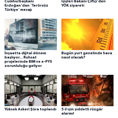
Cumhurbaşkanı
İçişleri Bakanı Çiftçi'den
Erdoğan'dan 'Terörsüz
YÖK ziyareti
Türkiye' mesajı
İnşaatta dijital dönem
Bugün yurt genelinde hava
başlıyor... Ruhsat
nasıl olacak?
projelerinde BIM ve e-PYS
zorunluluğu geliyor
Yüksek Askerî Şûra toplandı
5 il için şiddetli rüzgâr
alarmı!