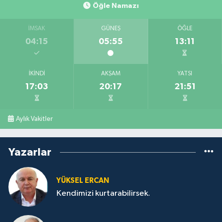
Öğle Namazı
İMSAK
GÜNEŞ
ÖĞLE
04:15
05:55
13:11
İKINDI
AKŞAM
YATSI
17:03
20:17
21:51
Aylık Vakitler
Yazarlar
YÜKSEL ERCAN
Kendimizi kurtarabilirsek.