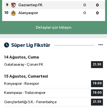
9
Gaziantep FK
0
0
10
Alanyaspor
0
0
Detaylar için tıklayın
Süper Lig Fikstür
14 Ağustos, Cuma
Galatasaray - Çorum FK
21:30
15 Ağustos, Cumartesi
Konyaspor - Rizespor
19:00
Kasımpaşa - Trabzonspor
19:00
Gençlerbirliği S.K. - Fenerbahçe
21:30