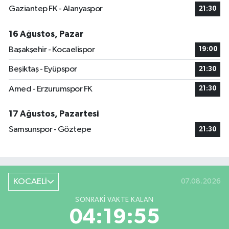
Gaziantep FK - Alanyaspor
21:30
16 Ağustos, Pazar
Başakşehir - Kocaelispor
19:00
Beşiktaş - Eyüpspor
21:30
Amed - Erzurumspor FK
21:30
17 Ağustos, Pazartesi
Samsunspor - Göztepe
21:30
KOCAELİ
07.08.2026
SONRAKI VAKTE KALAN
04:19:55