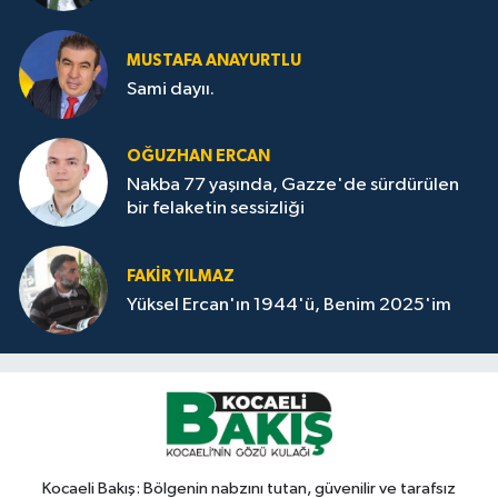
MUSTAFA ANAYURTLU
Sami dayıı.
OĞUZHAN ERCAN
Nakba 77 yaşında, Gazze'de sürdürülen
bir felaketin sessizliği
FAKİR YILMAZ
Yüksel Ercan'ın 1944'ü, Benim 2025'im
Kocaeli Bakış: Bölgenin nabzını tutan, güvenilir ve tarafsız