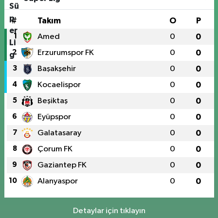
#
Takım
O
P
1
Amed
0
0
2
Erzurumspor FK
0
0
3
Başakşehir
0
0
4
Kocaelispor
0
0
5
Beşiktaş
0
0
6
Eyüpspor
0
0
7
Galatasaray
0
0
8
Çorum FK
0
0
9
Gaziantep FK
0
0
10
Alanyaspor
0
0
Detaylar için tıklayın