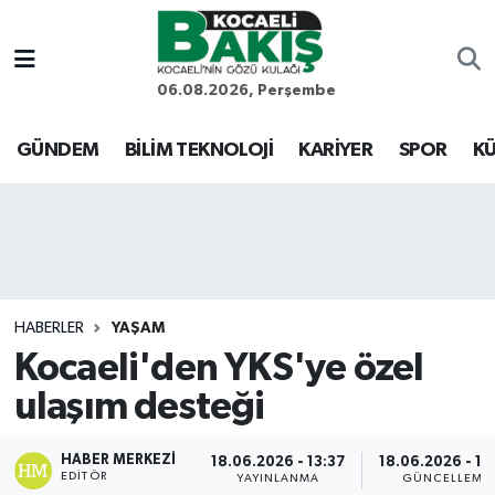
Kocaeli Nöbetçi Eczaneler
06.08.2026, Perşembe
Kocaeli Hava Durumu
GÜNDEM
BİLİM TEKNOLOJİ
KARİYER
SPOR
KÜ
Kocaeli Trafik Yoğunluk Haritası
Süper Lig Puan Durumu ve Fikstür
Tüm Manşetler
HABERLER
YAŞAM
Kocaeli'den YKS'ye özel
Son Dakika Haberleri
ulaşım desteği
Haber Arşivi
HABER MERKEZI
18.06.2026 - 13:37
18.06.2026 - 13
EDITÖR
YAYINLANMA
GÜNCELLEME