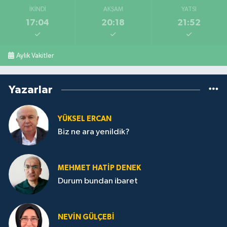
İKINDI
AKŞAM
YATSI
17:04
20:18
21:52
Aylık Vakitler
Yazarlar
YÜKSEL ERCAN
Biz ne ara yenildik?
MEHMET HATİP DENEK
Durum bundan ibaret
NEVİN GÜLÇEBİ