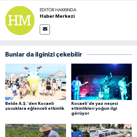
EDITÖR HAKKINDA
Haber Merkezi
Bunlar da ilginizi çekebilir
Belde A.Ş.'den Kocaeli
Kocaeli'de yaz neşesi
çocuklara eğlenceli etkinlik
etkinlikleri yoğun ilgi
görüyor