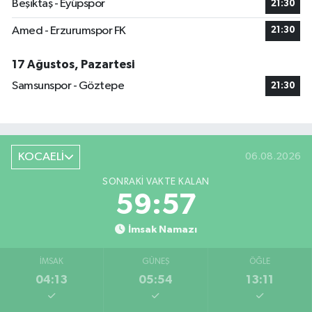
Beşiktaş - Eyüpspor
21:30
Amed - Erzurumspor FK
21:30
17 Ağustos, Pazartesi
Samsunspor - Göztepe
21:30
KOCAELİ
06.08.2026
SONRAKI VAKTE KALAN
59:57
İmsak Namazı
İMSAK
GÜNEŞ
ÖĞLE
04:13
05:54
13:11