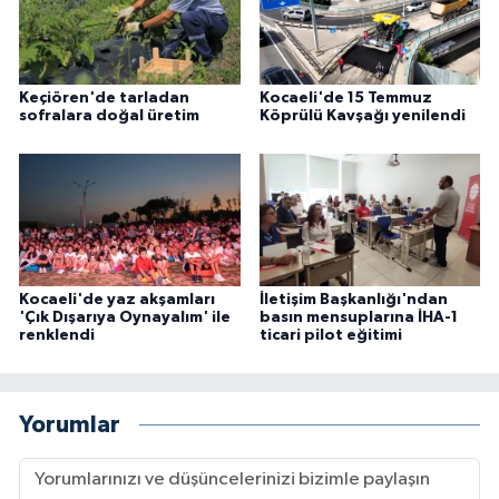
Keçiören'de tarladan
Kocaeli'de 15 Temmuz
sofralara doğal üretim
Köprülü Kavşağı yenilendi
Kocaeli'de yaz akşamları
İletişim Başkanlığı'ndan
'Çık Dışarıya Oynayalım' ile
basın mensuplarına İHA-1
renklendi
ticari pilot eğitimi
Yorumlar