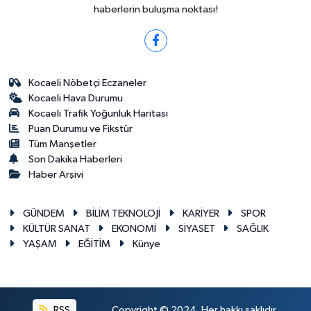
haberlerin buluşma noktası!
Kocaeli Nöbetçi Eczaneler
Kocaeli Hava Durumu
Kocaeli Trafik Yoğunluk Haritası
Puan Durumu ve Fikstür
Tüm Manşetler
Son Dakika Haberleri
Haber Arşivi
GÜNDEM
BİLİM TEKNOLOJİ
KARİYER
SPOR
KÜLTÜR SANAT
EKONOMİ
SİYASET
SAĞLIK
YAŞAM
EĞİTİM
Künye
RSS
Copyright © 2024. Her hakkı saklıdır.