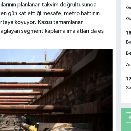
zılarının planlanan takvim doğrultusunda
Ge
çen gün kat ettiği mesafe, metro hattının
Ga
ortaya koyuyor. Kazısı tamamlanan
ı sağlayan segment kaplama imalatları da eş
1
Ba
Be
Am
1
Sa