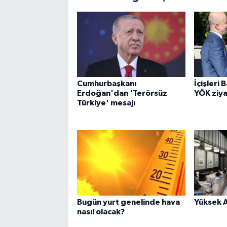
Cumhurbaşkanı
İçişleri 
Erdoğan'dan 'Terörsüz
YÖK ziya
Türkiye' mesajı
Bugün yurt genelinde hava
Yüksek A
nasıl olacak?