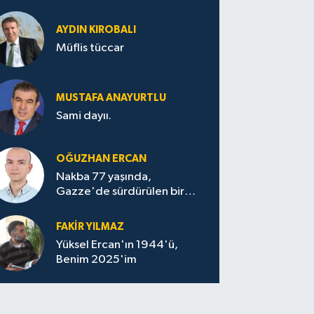
AYDIN KIROBALI
Müflis tüccar
MUSTAFA ANAYURTLU
Sami dayıı.
OĞUZHAN ERCAN
Nakba 77 yaşında,
Gazze'de sürdürülen bir
felaketin sessizliği
FAKİR YILMAZ
Yüksel Ercan'ın 1944'ü,
Benim 2025'im