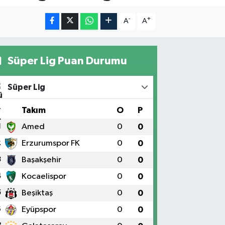
-
+
A
A
Süper Lig Puan Durumu
Süper Lig
#
Takım
O
P
1
Amed
0
0
2
Erzurumspor FK
0
0
3
Başakşehir
0
0
4
Kocaelispor
0
0
5
Beşiktaş
0
0
6
Eyüpspor
0
0