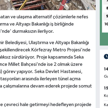
onatan ve ulaşıma alternatif çözümlerle nefes
rma ve Altyapı Bakanlığı iş birliğinde
1
nde' durmaksızın ilerliyor.
r Belediyesi, Ulaştırma ve Altyapı Bakanlığı
ni şekillendirecek Körfezray Metro Projesi'nde
aralıksız sürdürüyor. Proje kapsamında Seka
nce Millet Bahçesi'nde ise 2 olmak üzere
1
) görev yapıyor. Seka Devlet Hastanesi,
Ga
asyonları arasında ilerleyen tünel açma
rda çalışmalarına devam ederek projede somut
1
Ko
u ve çevreci hale getirmeyi hedefleyen projede
Ka