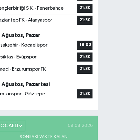
nçlerbirliği S.K. - Fenerbahçe
21:30
ziantep FK - Alanyaspor
21:30
6 Ağustos, Pazar
şakşehir - Kocaelispor
19:00
şiktaş - Eyüpspor
21:30
ed - Erzurumspor FK
21:30
7 Ağustos, Pazartesi
msunspor - Göztepe
21:30
KOCAELİ
08.08.2026
SONRAKI VAKTE KALAN