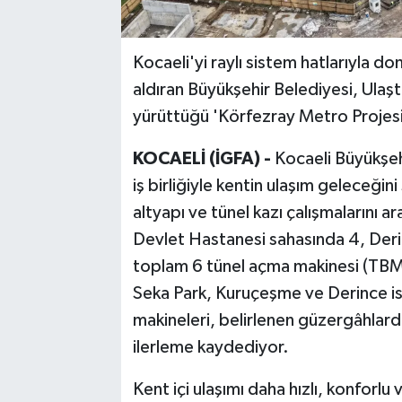
Kocaeli'yi raylı sistem hatlarıyla d
aldıran Büyükşehir Belediyesi, Ulaştı
yürüttüğü 'Körfezray Metro Projesi'
KOCAELİ (İGFA) -
Kocaeli Büyükşehi
iş birliğiyle kentin ulaşım geleceği
altyapı ve tünel kazı çalışmalarını 
Devlet Hastanesi sahasında 4, Deri
toplam 6 tünel açma makinesi (TBM
Seka Park, Kuruçeşme ve Derince ist
makineleri, belirlenen güzergâhla
ilerleme kaydediyor.
Kent içi ulaşımı daha hızlı, konforl