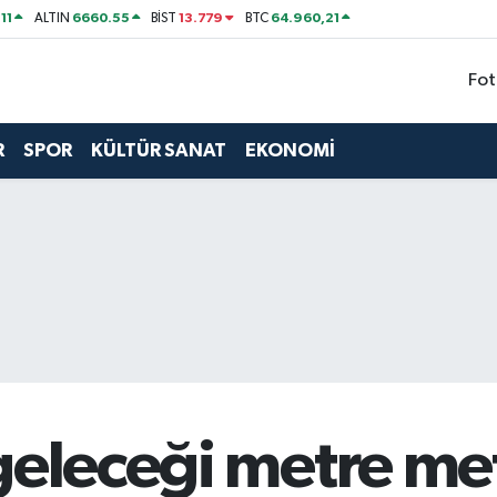
11
6660.55
13.779
64.960,21
ALTIN
BİST
BTC
Fot
R
SPOR
KÜLTÜR SANAT
EKONOMİ
geleceği metre met