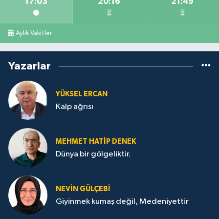
17:03
20:16
21:49
Aylık Vakitler
Yazarlar
YÜKSEL ERCAN
Kalp ağrısı
MEHMET HATİP DENEK
Dünya bir gölgeliktir.
NEVİN GÜLÇEBİ
Giyinmek kumaş değil, Medeniyettir