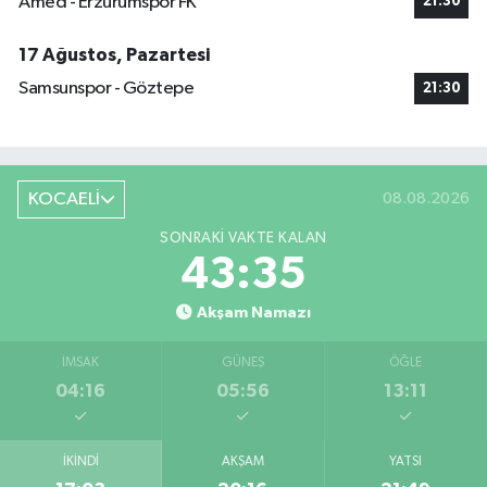
Amed - Erzurumspor FK
21:30
17 Ağustos, Pazartesi
Samsunspor - Göztepe
21:30
KOCAELİ
08.08.2026
SONRAKI VAKTE KALAN
43:35
Akşam Namazı
İMSAK
GÜNEŞ
ÖĞLE
04:16
05:56
13:11
İKINDI
AKŞAM
YATSI