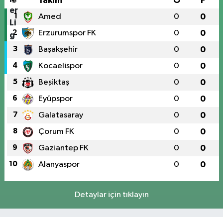
#
Takım
O
P
1
Amed
0
0
2
Erzurumspor FK
0
0
3
Başakşehir
0
0
4
Kocaelispor
0
0
5
Beşiktaş
0
0
6
Eyüpspor
0
0
7
Galatasaray
0
0
8
Çorum FK
0
0
9
Gaziantep FK
0
0
10
Alanyaspor
0
0
Detaylar için tıklayın