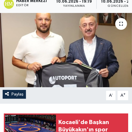
HABER MERKEZI
10.06.2026 - 19:19
10.06.2026 - 20
EDITÖR
YAYINLANMA
GÜNCELLEME
Paylaş
-
+
A
A
Kocaeli'de Başkan
Büyükakın'ın spor