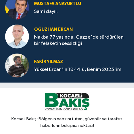
MUSTAFA ANAYURTLU
Sami dayıı.
OĞUZHAN ERCAN
Nakba 77 yaşında, Gazze'de sürdürülen
bir felaketin sessizliği
FAKİR YILMAZ
Yüksel Ercan'ın 1944'ü, Benim 2025'im
Kocaeli Bakış: Bölgenin nabzını tutan, güvenilir ve tarafsız
haberlerin buluşma noktası!