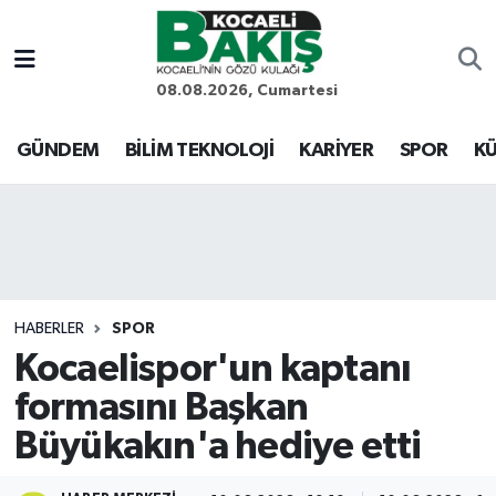
Kocaeli Nöbetçi Eczaneler
08.08.2026, Cumartesi
Kocaeli Hava Durumu
GÜNDEM
BİLİM TEKNOLOJİ
KARİYER
SPOR
KÜ
Kocaeli Trafik Yoğunluk Haritası
Süper Lig Puan Durumu ve Fikstür
Tüm Manşetler
HABERLER
SPOR
Kocaelispor'un kaptanı
Son Dakika Haberleri
formasını Başkan
Haber Arşivi
Büyükakın'a hediye etti