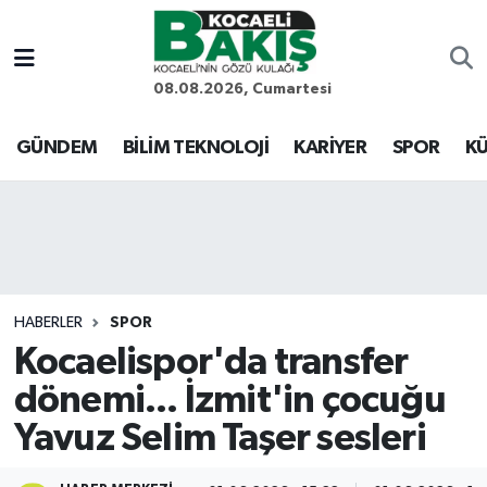
Kocaeli Nöbetçi Eczaneler
08.08.2026, Cumartesi
Kocaeli Hava Durumu
GÜNDEM
BİLİM TEKNOLOJİ
KARİYER
SPOR
KÜ
Kocaeli Trafik Yoğunluk Haritası
Süper Lig Puan Durumu ve Fikstür
Tüm Manşetler
HABERLER
SPOR
Kocaelispor'da transfer
Son Dakika Haberleri
dönemi... İzmit'in çocuğu
Haber Arşivi
Yavuz Selim Taşer sesleri