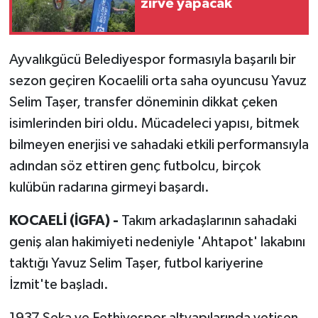
zirve yapacak
Ayvalıkgücü Belediyespor formasıyla başarılı bir
sezon geçiren Kocaelili orta saha oyuncusu Yavuz
Selim Taşer, transfer döneminin dikkat çeken
isimlerinden biri oldu. Mücadeleci yapısı, bitmek
bilmeyen enerjisi ve sahadaki etkili performansıyla
adından söz ettiren genç futbolcu, birçok
kulübün radarına girmeyi başardı.
KOCAELİ (İGFA) -
Takım arkadaşlarının sahadaki
geniş alan hakimiyeti nedeniyle 'Ahtapot' lakabını
taktığı Yavuz Selim Taşer, futbol kariyerine
İzmit'te başladı.
1937 Seka ve Fethiyespor altyapılarında yetişen