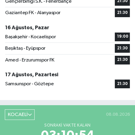
Gençlerbirliği S.K. - Fenerbahçe
21:30
Gaziantep FK - Alanyaspor
21:30
16 Ağustos, Pazar
Başakşehir - Kocaelispor
19:00
Beşiktaş - Eyüpspor
21:30
Amed - Erzurumspor FK
21:30
17 Ağustos, Pazartesi
Samsunspor - Göztepe
21:30
KOCAELİ
08.08.2026
SONRAKI VAKTE KALAN