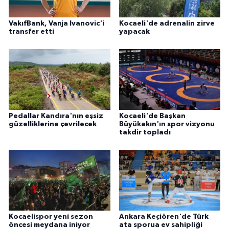
VakıfBank, Vanja Ivanovic'i
Kocaeli'de adrenalin zirve
transfer etti
yapacak
Pedallar Kandıra'nın eşsiz
Kocaeli'de Başkan
güzelliklerine çevrilecek
Büyükakın'ın spor vizyonu
takdir topladı
Kocaelispor yeni sezon
Ankara Keçiören'de Türk
öncesi meydana iniyor
ata sporua ev sahipliği