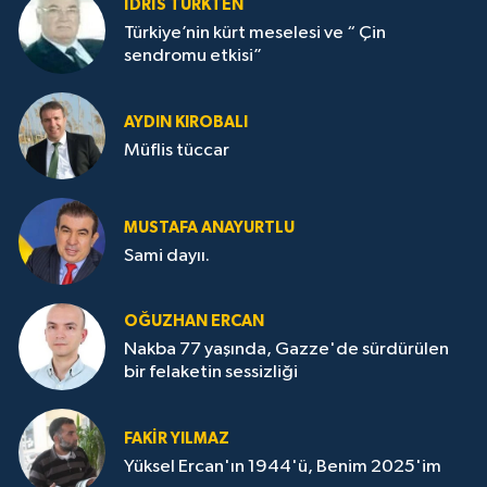
İDRİS TÜRKTEN
Türkiye’nin kürt meselesi ve “ Çin
sendromu etkisi”
AYDIN KIROBALI
Müflis tüccar
MUSTAFA ANAYURTLU
Sami dayıı.
OĞUZHAN ERCAN
Nakba 77 yaşında, Gazze'de sürdürülen
bir felaketin sessizliği
FAKİR YILMAZ
Yüksel Ercan'ın 1944'ü, Benim 2025'im