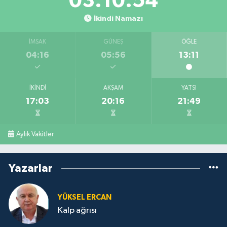
03:10:54
İkindi Namazı
İMSAK
GÜNEŞ
ÖĞLE
04:16
05:56
13:11
İKINDI
AKŞAM
YATSI
17:03
20:16
21:49
Aylık Vakitler
Yazarlar
YÜKSEL ERCAN
Kalp ağrısı