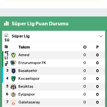
Süper Lig Puan Durumu
Süper Lig
#
Takım
O
P
1
Amed
0
0
2
Erzurumspor FK
0
0
3
Başakşehir
0
0
4
Kocaelispor
0
0
5
Beşiktaş
0
0
6
Eyüpspor
0
0
7
Galatasaray
0
0