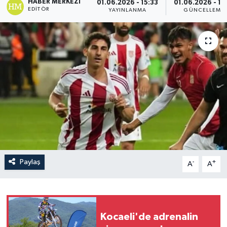
HABER MERKEZI
01.06.2026 - 15:33
01.06.2026 - 17
EDITÖR
YAYINLANMA
GÜNCELLEME
Paylaş
-
+
A
A
Kocaeli'de adrenalin