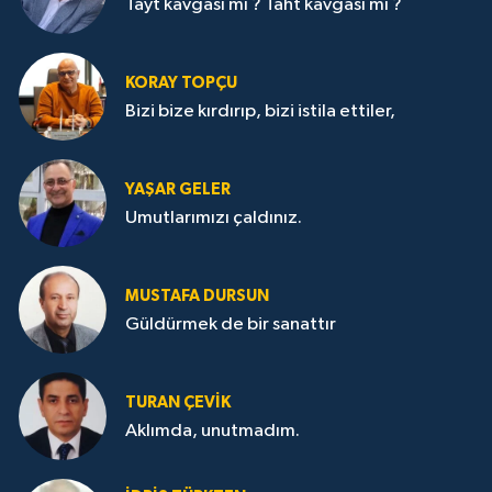
Tayt kavgası mı ? Taht kavgası mı ?
KORAY TOPÇU
Bizi bize kırdırıp, bizi istila ettiler,
YAŞAR GELER
Umutlarımızı çaldınız.
MUSTAFA DURSUN
Güldürmek de bir sanattır
TURAN ÇEVİK
Aklımda, unutmadım.