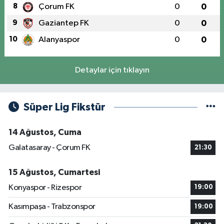
8
Çorum FK
0
0
9
Gaziantep FK
0
0
10
Alanyaspor
0
0
Detaylar için tıklayın
Süper Lig Fikstür
14 Ağustos, Cuma
Galatasaray - Çorum FK
21:30
15 Ağustos, Cumartesi
Konyaspor - Rizespor
19:00
Kasımpaşa - Trabzonspor
19:00