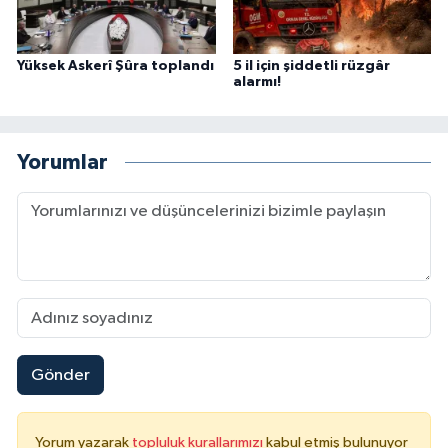
Yüksek Askerî Şûra toplandı
5 il için şiddetli rüzgâr
alarmı!
Yorumlar
Gönder
Yorum yazarak
topluluk kurallarımızı
kabul etmiş bulunuyor