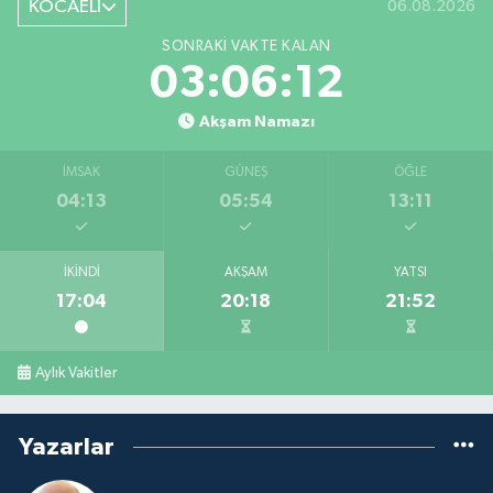
KOCAELİ
06.08.2026
SONRAKI VAKTE KALAN
03:06:11
Akşam Namazı
İMSAK
GÜNEŞ
ÖĞLE
04:13
05:54
13:11
İKINDI
AKŞAM
YATSI
17:04
20:18
21:52
Aylık Vakitler
Yazarlar