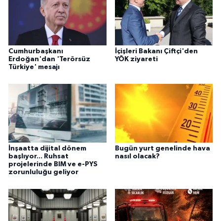
Cumhurbaşkanı
İçişleri Bakanı Çiftçi'den
Erdoğan'dan 'Terörsüz
YÖK ziyareti
Türkiye' mesajı
İnşaatta dijital dönem
Bugün yurt genelinde hava
başlıyor... Ruhsat
nasıl olacak?
projelerinde BIM ve e-PYS
zorunluluğu geliyor