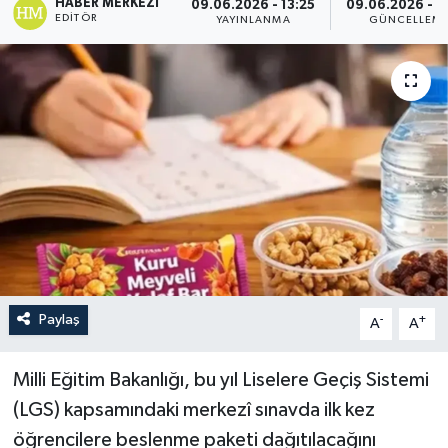
HABER MERKEZI
09.06.2026 - 13:25
09.06.2026 - 2
EDITÖR
YAYINLANMA
GÜNCELLEM
Paylaş
-
+
A
A
Milli Eğitim Bakanlığı, bu yıl Liselere Geçiş Sistemi
(LGS) kapsamındaki merkezî sınavda ilk kez
öğrencilere beslenme paketi dağıtılacağını