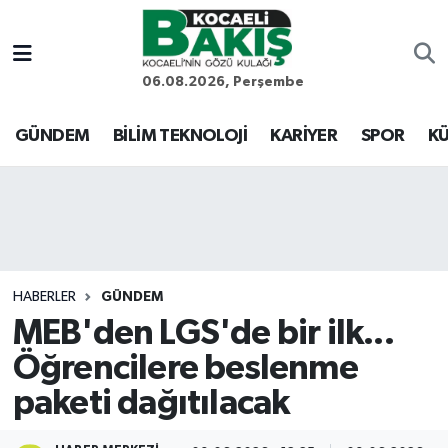
Kocaeli Nöbetçi Eczaneler
06.08.2026, Perşembe
Kocaeli Hava Durumu
GÜNDEM
BİLİM TEKNOLOJİ
KARİYER
SPOR
KÜ
Kocaeli Trafik Yoğunluk Haritası
Süper Lig Puan Durumu ve Fikstür
Tüm Manşetler
HABERLER
GÜNDEM
MEB'den LGS'de bir ilk...
Son Dakika Haberleri
Öğrencilere beslenme
Haber Arşivi
paketi dağıtılacak