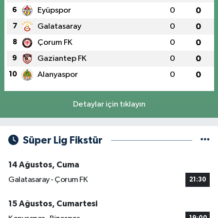
6
Eyüpspor
0
0
7
Galatasaray
0
0
8
Çorum FK
0
0
9
Gaziantep FK
0
0
10
Alanyaspor
0
0
Detaylar için tıklayın
Süper Lig Fikstür
14 Ağustos, Cuma
Galatasaray - Çorum FK
21:30
15 Ağustos, Cumartesi