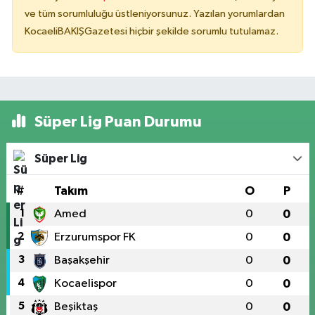
ve tüm sorumluluğu üstleniyorsunuz. Yazılan yorumlardan
KocaeliBAKIŞGazetesi hiçbir şekilde sorumlu tutulamaz.
Süper Lig Puan Durumu
Süper Lig
#
Takım
O
P
1
Amed
0
0
2
Erzurumspor FK
0
0
3
Başakşehir
0
0
4
Kocaelispor
0
0
5
Beşiktaş
0
0