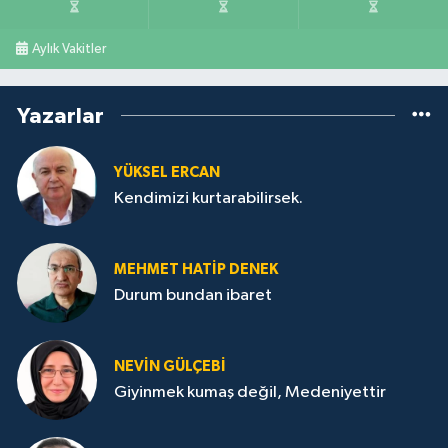
Aylık Vakitler
Yazarlar
YÜKSEL ERCAN
Kendimizi kurtarabilirsek.
MEHMET HATİP DENEK
Durum bundan ibaret
NEVİN GÜLÇEBİ
Giyinmek kumaş değil, Medeniyettir