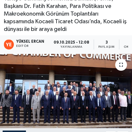
Başkanı Dr. Fatih Karahan, Para Politikası ve
Makroekonomik Görünüm Toplantıları
kapsamında Kocaeli Ticaret Odası’nda, Kocaeli iş
dünyası ile bir araya geldi
YÜKSEL ERCAN
09.10.2025 - 12:08
3
EDITÖR
YAYINLANMA
PAYLAŞIM
OKU