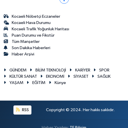
Kocaeli Nöbetçi Eczaneler
Kocaeli Hava Durumu
Kocaeli Trafik Yoğunluk Haritası
Puan Durumu ve Fikstür
Tüm Manşetler
Son Dakika Haberleri
Haber Arşivi
GÜNDEM
BİLİM TEKNOLOJİ
KARİYER
SPOR
KÜLTÜR SANAT
EKONOMİ
SİYASET
SAĞLIK
YAŞAM
EĞİTİM
Künye
RSS
Copyright © 2024. Her hakkı saklıdır.
Haber Yazılımı:
TE Bilişim