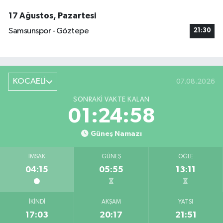
17 Ağustos, Pazartesi
Samsunspor - Göztepe
21:30
KOCAELİ
07.08.2026
SONRAKI VAKTE KALAN
01:24:57
Güneş Namazı
İMSAK
GÜNEŞ
ÖĞLE
04:15
05:55
13:11
İKINDI
AKŞAM
YATSI
17:03
20:17
21:51