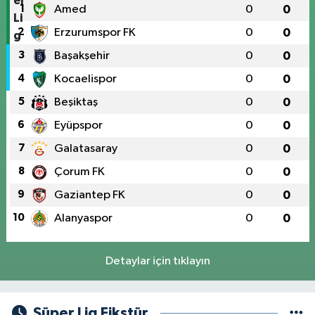
1
Amed
0
0
2
Erzurumspor FK
0
0
3
Başakşehir
0
0
4
Kocaelispor
0
0
5
Beşiktaş
0
0
6
Eyüpspor
0
0
7
Galatasaray
0
0
8
Çorum FK
0
0
9
Gaziantep FK
0
0
10
Alanyaspor
0
0
Detaylar için tıklayın
Süper Lig Fikstür