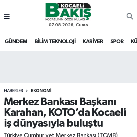
Kocaeli Nöbetçi Eczaneler
07.08.2026, Cuma
Kocaeli Hava Durumu
GÜNDEM
BİLİM TEKNOLOJİ
KARİYER
SPOR
KÜ
Kocaeli Trafik Yoğunluk Haritası
Süper Lig Puan Durumu ve Fikstür
Tüm Manşetler
HABERLER
EKONOMİ
Merkez Bankası Başkanı
Son Dakika Haberleri
Karahan, KOTO’da Kocaeli
Haber Arşivi
iş dünyasıyla buluştu
Türkiye Cumhuriyet Merkez Bankası (TCMB)