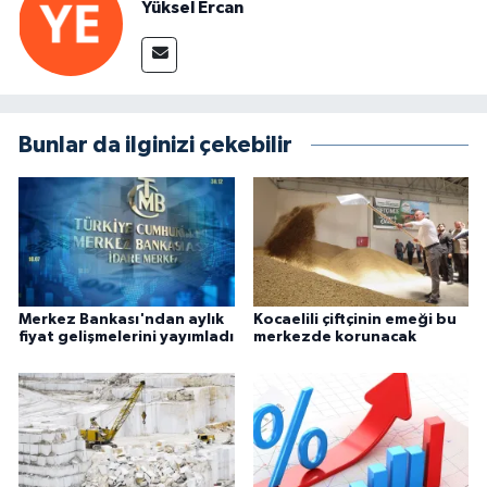
Yüksel Ercan
Bunlar da ilginizi çekebilir
Merkez Bankası'ndan aylık
Kocaelili çiftçinin emeği bu
fiyat gelişmelerini yayımladı
merkezde korunacak