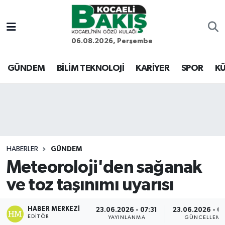
Kocaeli Nöbetçi Eczaneler
06.08.2026, Perşembe
Kocaeli Hava Durumu
GÜNDEM
BİLİM TEKNOLOJİ
KARİYER
SPOR
KÜ
Kocaeli Trafik Yoğunluk Haritası
Süper Lig Puan Durumu ve Fikstür
Tüm Manşetler
HABERLER
GÜNDEM
Meteoroloji'den sağanak
Son Dakika Haberleri
ve toz taşınımı uyarısı
Haber Arşivi
HABER MERKEZI
23.06.2026 - 07:31
23.06.2026 - 0
EDITÖR
YAYINLANMA
GÜNCELLEME