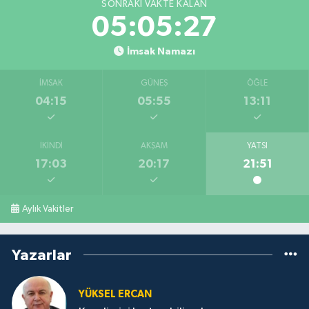
SONRAKI VAKTE KALAN
05:05:27
İmsak Namazı
İMSAK
GÜNEŞ
ÖĞLE
04:15
05:55
13:11
İKINDI
AKŞAM
YATSI
17:03
20:17
21:51
Aylık Vakitler
Yazarlar
YÜKSEL ERCAN