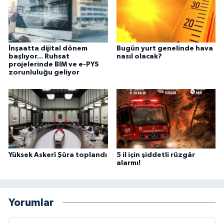
İnşaatta dijital dönem
Bugün yurt genelinde hava
başlıyor... Ruhsat
nasıl olacak?
projelerinde BIM ve e-PYS
zorunluluğu geliyor
Yüksek Askerî Şûra toplandı
5 il için şiddetli rüzgâr
alarmı!
Yorumlar