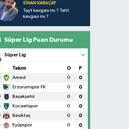
SİNAN KARAÇAY
Tayt kavgası mı ? Taht
kavgası mı ?
Süper Lig Puan Durumu
Süper Lig
#
Takım
O
P
1
Amed
0
0
2
Erzurumspor FK
0
0
3
Başakşehir
0
0
4
Kocaelispor
0
0
5
Beşiktaş
0
0
6
Eyüpspor
0
0