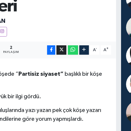
eri
AN
2
-
+
A
A
PAYLAŞIM
köşede “
Partisiz siyaset”
başlıklı bir köşe
k bir ilgi gördü.
luşlarında yazı yazan pek çok köşe yazarı
endilerine göre yorum yapmışlardı.