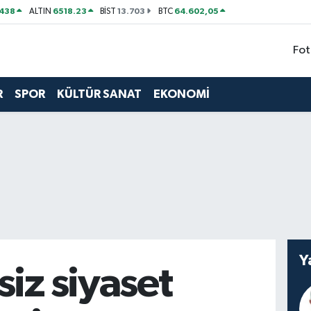
438
6518.23
13.703
64.602,05
ALTIN
BİST
BTC
Fot
R
SPOR
KÜLTÜR SANAT
EKONOMİ
Y
siz siyaset