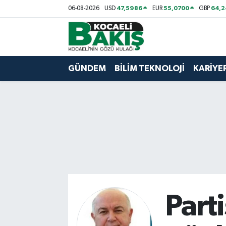
47,5986
55,0700
64,2
06-08-2026
USD
EUR
GBP
Kocaeli Nöbetçi Eczaneler
Kocaeli Hava Durumu
GÜNDEM
BİLİM TEKNOLOJİ
KARİYE
Kocaeli Trafik Yoğunluk Haritası
Süper Lig Puan Durumu ve Fikstür
Tüm Manşetler
Son Dakika Haberleri
Haber Arşivi
Parti