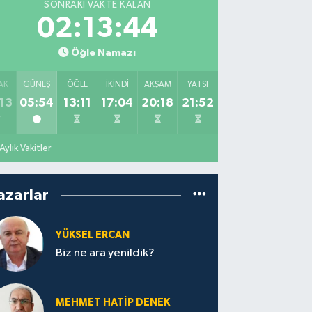
SONRAKI VAKTE KALAN
02:13:43
Öğle Namazı
AK
GÜNEŞ
ÖĞLE
İKINDI
AKŞAM
YATSI
13
05:54
13:11
17:04
20:18
21:52
Aylık Vakitler
azarlar
YÜKSEL ERCAN
Biz ne ara yenildik?
MEHMET HATİP DENEK