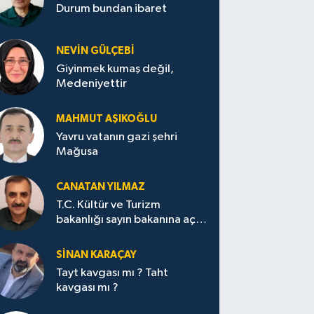
Durum bundan ibaret
NEVİN GÜLÇEBİ
Giyinmek kumaş değil,
Medeniyettir
MAHMUT AŞIKOĞLU
Yavru vatanın gazi şehri
Mağusa
CANATAN YILMAZ
T.C. Kültür ve Turizm
bakanlığı sayın bakanına açık
mektup.
SİNAN KARAÇAY
Tayt kavgası mı ? Taht
kavgası mı ?