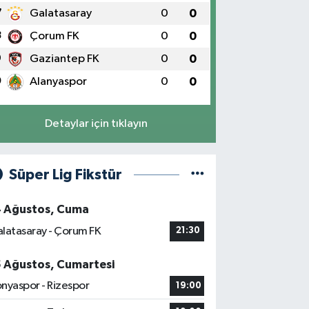
7
Galatasaray
0
0
8
Çorum FK
0
0
9
Gaziantep FK
0
0
0
Alanyaspor
0
0
Detaylar için tıklayın
Süper Lig Fikstür
4 Ağustos, Cuma
latasaray - Çorum FK
21:30
5 Ağustos, Cumartesi
nyaspor - Rizespor
19:00