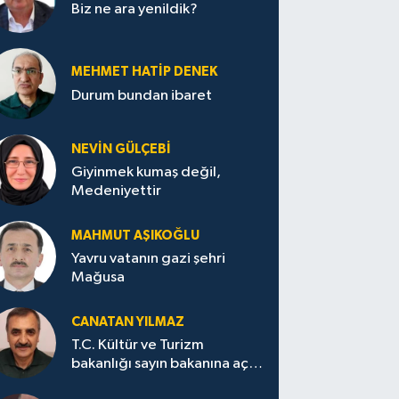
Biz ne ara yenildik?
MEHMET HATİP DENEK
Durum bundan ibaret
NEVİN GÜLÇEBİ
Giyinmek kumaş değil,
Medeniyettir
MAHMUT AŞIKOĞLU
Yavru vatanın gazi şehri
Mağusa
CANATAN YILMAZ
T.C. Kültür ve Turizm
bakanlığı sayın bakanına açık
mektup.