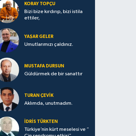
KORAY TOPÇU
Bizi bize kırdırıp, bizi istila
ettiler,
YAŞAR GELER
Umutlarımızı çaldınız.
MUSTAFA DURSUN
Güldürmek de bir sanattır
TURAN ÇEVİK
Aklımda, unutmadım.
İDRİS TÜRKTEN
Türkiye’nin kürt meselesi ve “
Çin sendromu etkisi”