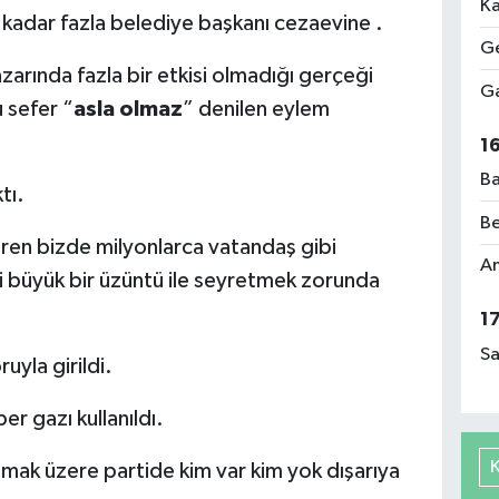
Ka
 kadar fazla belediye başkanı cezaevine .
Ge
arında fazla bir etkisi olmadığı gerçeği
Ga
u sefer “
asla olmaz
” denilen eylem
1
Ba
ktı.
Be
aren bizde milyonlarca vatandaş gibi
Am
i büyük bir üzüntü ile seyretmek zorunda
1
Sa
ruyla girildi.
er gazı kullanıldı.
mak üzere partide kim var kim yok dışarıya