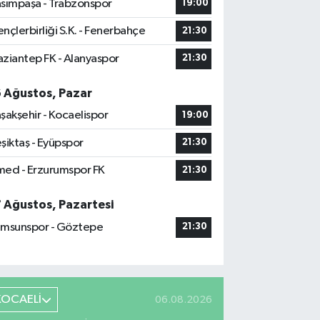
sımpaşa - Trabzonspor
19:00
nçlerbirliği S.K. - Fenerbahçe
21:30
ziantep FK - Alanyaspor
21:30
6 Ağustos, Pazar
şakşehir - Kocaelispor
19:00
şiktaş - Eyüpspor
21:30
ed - Erzurumspor FK
21:30
7 Ağustos, Pazartesi
msunspor - Göztepe
21:30
KOCAELİ
06.08.2026