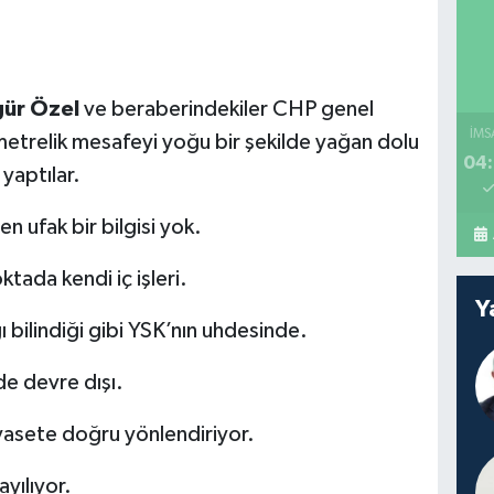
ür Özel
ve beraberindekiler CHP genel
İMS
metrelik mesafeyi yoğu bir şekilde yağan dolu
04:
yaptılar.
 en ufak bir bilgisi yok.
oktada kendi iç işleri.
Y
 bilindiği gibi YSK’nın uhdesinde.
e devre dışı.
siyasete doğru yönlendiriyor.
yılıyor.