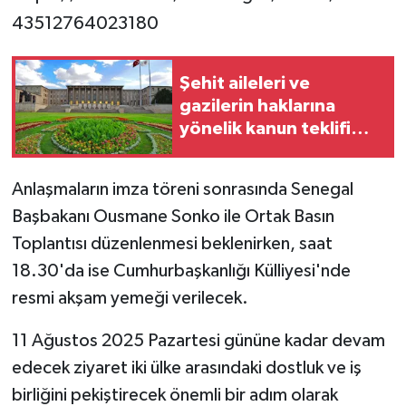
43512764023180
Şehit aileleri ve
gazilerin haklarına
yönelik kanun teklifi
Meclis'te
Anlaşmaların imza töreni sonrasında Senegal
Başbakanı Ousmane Sonko ile Ortak Basın
Toplantısı düzenlenmesi beklenirken, saat
18.30'da ise Cumhurbaşkanlığı Külliyesi'nde
resmi akşam yemeği verilecek.
11 Ağustos 2025 Pazartesi gününe kadar devam
edecek ziyaret iki ülke arasındaki dostluk ve iş
birliğini pekiştirecek önemli bir adım olarak