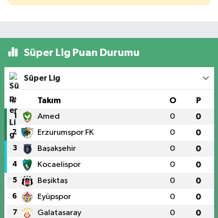
Süper Lig Puan Durumu
Süper Lig
#
Takım
O
P
1
Amed
0
0
2
Erzurumspor FK
0
0
3
Başakşehir
0
0
4
Kocaelispor
0
0
5
Beşiktaş
0
0
6
Eyüpspor
0
0
7
Galatasaray
0
0