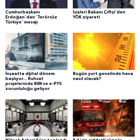
Cumhurbaşkanı
İçişleri Bakanı Çiftçi'den
Erdoğan'dan 'Terörsüz
YÖK ziyareti
Türkiye' mesajı
İnşaatta dijital dönem
Bugün yurt genelinde hava
başlıyor... Ruhsat
nasıl olacak?
projelerinde BIM ve e-PYS
zorunluluğu geliyor