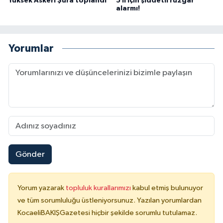
Yüksek Askerî Şûra toplandı
5 il için şiddetli rüzgâr
alarmı!
Yorumlar
Gönder
Yorum yazarak
topluluk kurallarımızı
kabul etmiş bulunuyor
ve tüm sorumluluğu üstleniyorsunuz. Yazılan yorumlardan
KocaeliBAKIŞGazetesi hiçbir şekilde sorumlu tutulamaz.