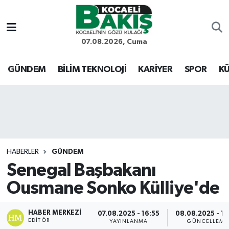
Kocaeli Nöbetçi Eczaneler
07.08.2026, Cuma
Kocaeli Hava Durumu
GÜNDEM
BİLİM TEKNOLOJİ
KARİYER
SPOR
KÜ
Kocaeli Trafik Yoğunluk Haritası
Süper Lig Puan Durumu ve Fikstür
Tüm Manşetler
HABERLER
GÜNDEM
Senegal Başbakanı
Son Dakika Haberleri
Ousmane Sonko Külliye'de
Haber Arşivi
HABER MERKEZI
07.08.2025 - 16:55
08.08.2025 - 13
EDITÖR
YAYINLANMA
GÜNCELLEME