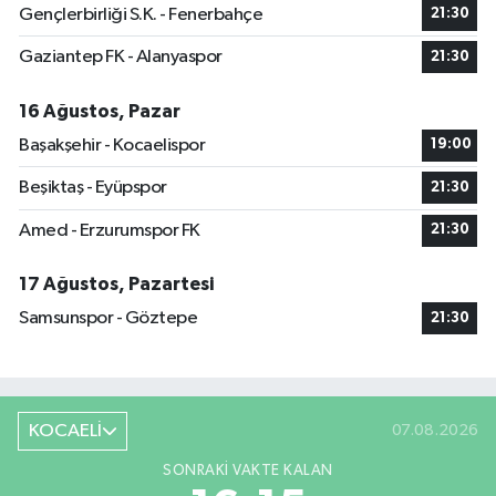
Gençlerbirliği S.K. - Fenerbahçe
21:30
Gaziantep FK - Alanyaspor
21:30
16 Ağustos, Pazar
Başakşehir - Kocaelispor
19:00
Beşiktaş - Eyüpspor
21:30
Amed - Erzurumspor FK
21:30
17 Ağustos, Pazartesi
Samsunspor - Göztepe
21:30
KOCAELİ
07.08.2026
SONRAKI VAKTE KALAN