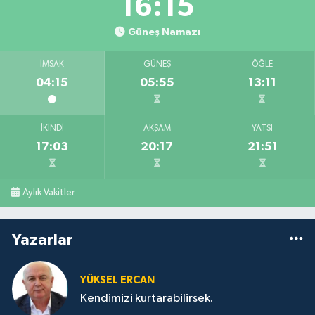
16:15
Güneş Namazı
İMSAK
GÜNEŞ
ÖĞLE
04:15
05:55
13:11
İKINDI
AKŞAM
YATSI
17:03
20:17
21:51
Aylık Vakitler
Yazarlar
YÜKSEL ERCAN
Kendimizi kurtarabilirsek.