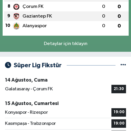
8
Çorum FK
0
0
9
Gaziantep FK
0
0
10
Alanyaspor
0
0
Detaylar için tıklayın
Süper Lig Fikstür
14 Ağustos, Cuma
Galatasaray - Çorum FK
21:30
15 Ağustos, Cumartesi
Konyaspor - Rizespor
19:00
Kasımpaşa - Trabzonspor
19:00