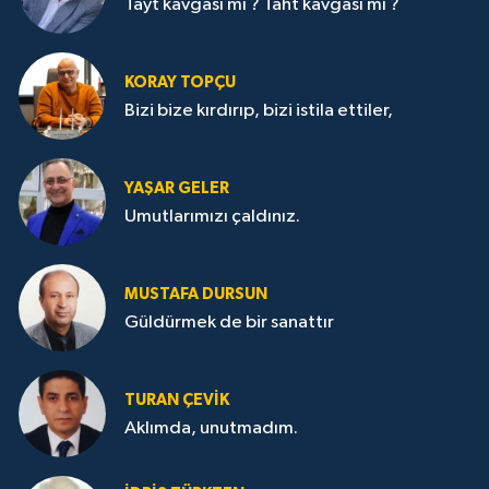
Tayt kavgası mı ? Taht kavgası mı ?
KORAY TOPÇU
Bizi bize kırdırıp, bizi istila ettiler,
YAŞAR GELER
Umutlarımızı çaldınız.
MUSTAFA DURSUN
Güldürmek de bir sanattır
TURAN ÇEVİK
Aklımda, unutmadım.