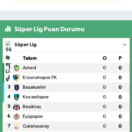
Süper Lig Puan Durumu
Süper Lig
#
Takım
O
P
1
Amed
0
0
2
Erzurumspor FK
0
0
3
Başakşehir
0
0
4
Kocaelispor
0
0
5
Beşiktaş
0
0
6
Eyüpspor
0
0
7
Galatasaray
0
0