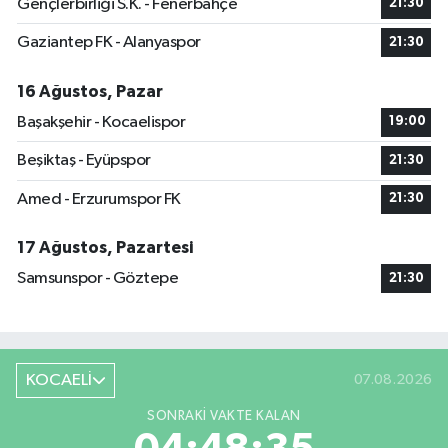
Gençlerbirliği S.K. - Fenerbahçe
21:30
Gaziantep FK - Alanyaspor
21:30
16 Ağustos, Pazar
Başakşehir - Kocaelispor
19:00
Beşiktaş - Eyüpspor
21:30
Amed - Erzurumspor FK
21:30
17 Ağustos, Pazartesi
Samsunspor - Göztepe
21:30
KOCAELİ
07.08.2026
SONRAKI VAKTE KALAN