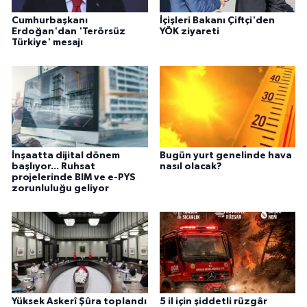
Cumhurbaşkanı
İçişleri Bakanı Çiftçi'den
Erdoğan'dan 'Terörsüz
YÖK ziyareti
Türkiye' mesajı
İnşaatta dijital dönem
Bugün yurt genelinde hava
başlıyor... Ruhsat
nasıl olacak?
projelerinde BIM ve e-PYS
zorunluluğu geliyor
Yüksek Askerî Şûra toplandı
5 il için şiddetli rüzgâr