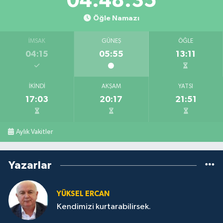
04:48:34
Öğle Namazı
İMSAK
GÜNEŞ
ÖĞLE
04:15
05:55
13:11
İKINDI
AKŞAM
YATSI
17:03
20:17
21:51
Aylık Vakitler
Yazarlar
YÜKSEL ERCAN
Kendimizi kurtarabilirsek.