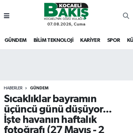
Kocaeli Nöbetçi Eczaneler
07.08.2026, Cuma
Kocaeli Hava Durumu
GÜNDEM
BİLİM TEKNOLOJİ
KARİYER
SPOR
KÜ
Kocaeli Trafik Yoğunluk Haritası
Süper Lig Puan Durumu ve Fikstür
Tüm Manşetler
HABERLER
GÜNDEM
Sıcaklıklar bayramın
Son Dakika Haberleri
üçüncü günü düşüyor...
Haber Arşivi
İşte havanın haftalık
fotoğrafı (27 Mayıs - 2