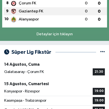
8
Çorum FK
0
0
9
Gaziantep FK
0
0
10
Alanyaspor
0
0
Detaylar için tıklayın
Süper Lig Fikstür
14 Ağustos, Cuma
Galatasaray - Çorum FK
21:30
15 Ağustos, Cumartesi
Konyaspor - Rizespor
19:00
Kasımpaşa - Trabzonspor
19:00