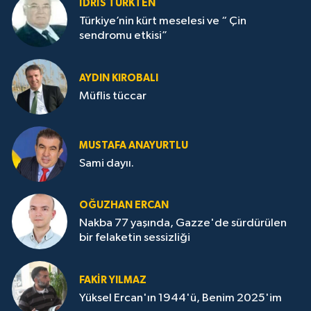
İDRİS TÜRKTEN
Türkiye’nin kürt meselesi ve “ Çin
sendromu etkisi”
AYDIN KIROBALI
Müflis tüccar
MUSTAFA ANAYURTLU
Sami dayıı.
OĞUZHAN ERCAN
Nakba 77 yaşında, Gazze'de sürdürülen
bir felaketin sessizliği
FAKİR YILMAZ
Yüksel Ercan'ın 1944'ü, Benim 2025'im