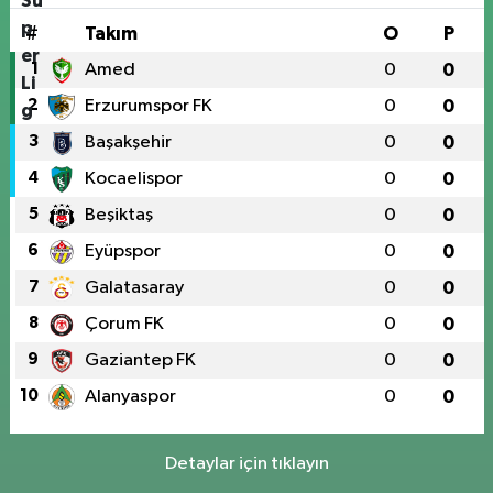
#
Takım
O
P
1
Amed
0
0
2
Erzurumspor FK
0
0
3
Başakşehir
0
0
4
Kocaelispor
0
0
5
Beşiktaş
0
0
6
Eyüpspor
0
0
7
Galatasaray
0
0
8
Çorum FK
0
0
9
Gaziantep FK
0
0
10
Alanyaspor
0
0
Detaylar için tıklayın