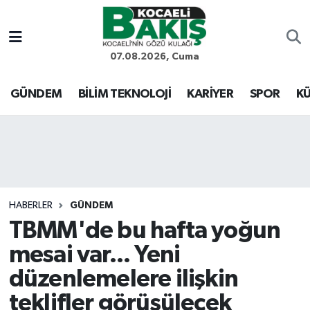
Kocaeli Nöbetçi Eczaneler
07.08.2026, Cuma
Kocaeli Hava Durumu
GÜNDEM
BİLİM TEKNOLOJİ
KARİYER
SPOR
KÜ
Kocaeli Trafik Yoğunluk Haritası
Süper Lig Puan Durumu ve Fikstür
Tüm Manşetler
HABERLER
GÜNDEM
TBMM'de bu hafta yoğun
Son Dakika Haberleri
mesai var... Yeni
Haber Arşivi
düzenlemelere ilişkin
teklifler görüşülecek