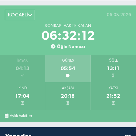
KOCAELİ
06.08.2026
SONRAKI VAKTE KALAN
06:32:11
Öğle Namazı
İMSAK
GÜNEŞ
ÖĞLE
04:13
05:54
13:11
İKINDI
AKŞAM
YATSI
17:04
20:18
21:52
Aylık Vakitler