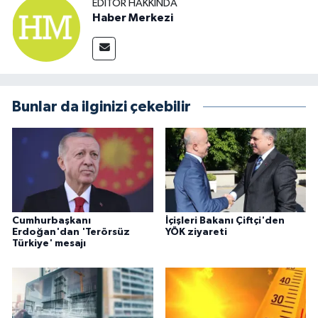
EDITÖR HAKKINDA
Haber Merkezi
Bunlar da ilginizi çekebilir
Cumhurbaşkanı
İçişleri Bakanı Çiftçi'den
Erdoğan'dan 'Terörsüz
YÖK ziyareti
Türkiye' mesajı