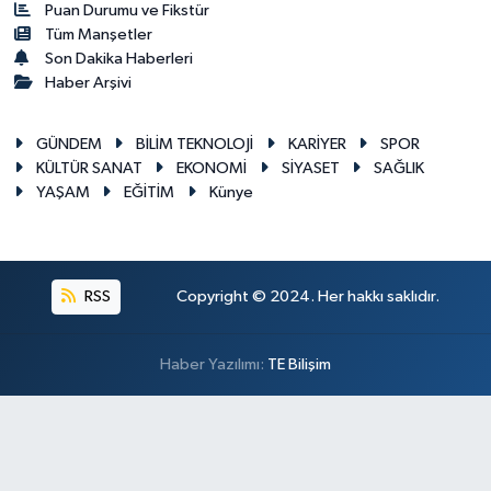
Puan Durumu ve Fikstür
Tüm Manşetler
Son Dakika Haberleri
Haber Arşivi
GÜNDEM
BİLİM TEKNOLOJİ
KARİYER
SPOR
KÜLTÜR SANAT
EKONOMİ
SİYASET
SAĞLIK
YAŞAM
EĞİTİM
Künye
RSS
Copyright © 2024. Her hakkı saklıdır.
Haber Yazılımı:
TE Bilişim