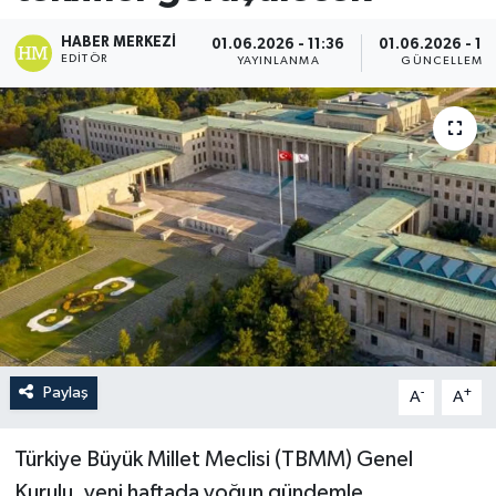
HABER MERKEZI
01.06.2026 - 11:36
01.06.2026 - 12
EDITÖR
YAYINLANMA
GÜNCELLEME
Paylaş
-
+
A
A
Türkiye Büyük Millet Meclisi (TBMM) Genel
Kurulu, yeni haftada yoğun gündemle