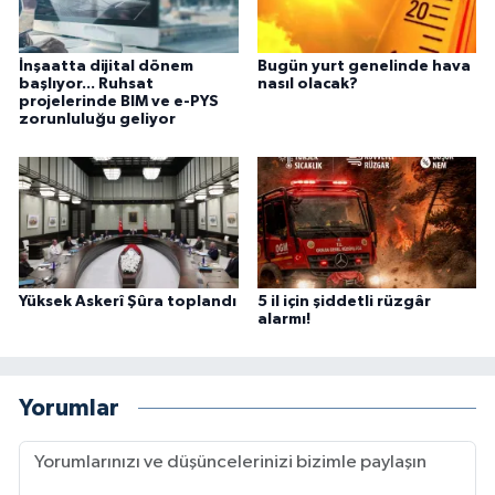
İnşaatta dijital dönem
Bugün yurt genelinde hava
başlıyor... Ruhsat
nasıl olacak?
projelerinde BIM ve e-PYS
zorunluluğu geliyor
Yüksek Askerî Şûra toplandı
5 il için şiddetli rüzgâr
alarmı!
Yorumlar