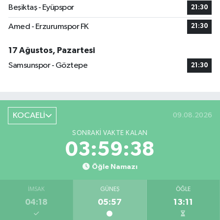
Beşiktaş - Eyüpspor
21:30
Amed - Erzurumspor FK
21:30
17 Ağustos, Pazartesi
Samsunspor - Göztepe
21:30
KOCAELİ
09.08.2026
SONRAKI VAKTE KALAN
03:59:38
Öğle Namazı
İMSAK
GÜNEŞ
ÖĞLE
04:18
05:57
13:11