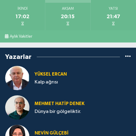
İKINDI
AKŞAM
YATSI
17:02
20:15
21:47
Aylık Vakitler
Yazarlar
YÜKSEL ERCAN
Kalp ağrısı
MEHMET HATİP DENEK
Dünya bir gölgeliktir.
NEVİN GÜLÇEBİ