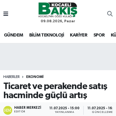
Kocaeli Nöbetçi Eczaneler
09.08.2026, Pazar
Kocaeli Hava Durumu
GÜNDEM
BİLİM TEKNOLOJİ
KARİYER
SPOR
KÜ
Kocaeli Trafik Yoğunluk Haritası
Süper Lig Puan Durumu ve Fikstür
Tüm Manşetler
HABERLER
EKONOMİ
Ticaret ve perakende satış
Son Dakika Haberleri
hacminde güçlü artış
Haber Arşivi
HABER MERKEZI
11.07.2025 - 15:00
11.07.2025 - 16:2
EDITÖR
YAYINLANMA
GÜNCELLEME