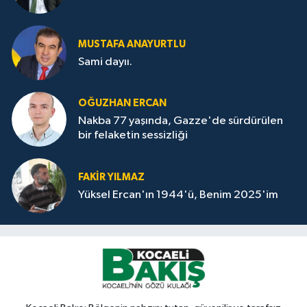
MUSTAFA ANAYURTLU
Sami dayıı.
OĞUZHAN ERCAN
Nakba 77 yaşında, Gazze'de sürdürülen
bir felaketin sessizliği
FAKİR YILMAZ
Yüksel Ercan'ın 1944'ü, Benim 2025'im