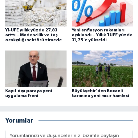
Yİ-ÜFE yıllık yüzde 27,83
Yeni enflasyon rakamları
arttı... Madencilik ve taş
açıklandı... Yıllık TÜFE yüzde
ocakçılığı sektörü zirvede
31,75'e yükseldi
Kayıt dışı paraya yeni
Büyükşehir'den Kocaeli
uygulama freni
tarımına yeni mısır hamlesi
Yorumlar