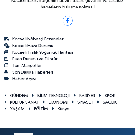
Kocaeli Bakış: Bölgenin nabzını tutan, güvenilir ve tarafsız
haberlerin buluşma noktası!
Kocaeli Nöbetçi Eczaneler
Kocaeli Hava Durumu
Kocaeli Trafik Yoğunluk Haritası
Puan Durumu ve Fikstür
Tüm Manşetler
Son Dakika Haberleri
Haber Arşivi
GÜNDEM
BİLİM TEKNOLOJİ
KARİYER
SPOR
KÜLTÜR SANAT
EKONOMİ
SİYASET
SAĞLIK
YAŞAM
EĞİTİM
Künye