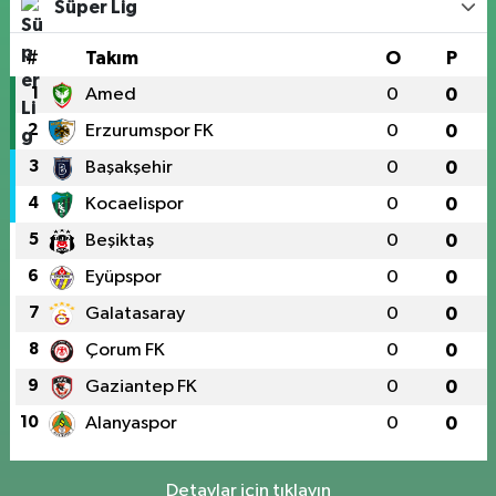
Süper Lig
#
Takım
O
P
1
Amed
0
0
2
Erzurumspor FK
0
0
3
Başakşehir
0
0
4
Kocaelispor
0
0
5
Beşiktaş
0
0
6
Eyüpspor
0
0
7
Galatasaray
0
0
8
Çorum FK
0
0
9
Gaziantep FK
0
0
10
Alanyaspor
0
0
Detaylar için tıklayın