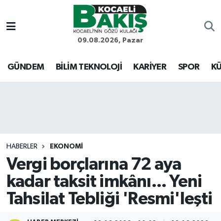
Kocaeli Nöbetçi Eczaneler
09.08.2026, Pazar
Kocaeli Hava Durumu
GÜNDEM
BİLİM TEKNOLOJİ
KARİYER
SPOR
KÜ
Kocaeli Trafik Yoğunluk Haritası
Süper Lig Puan Durumu ve Fikstür
Tüm Manşetler
HABERLER
EKONOMİ
Vergi borçlarına 72 aya
Son Dakika Haberleri
kadar taksit imkânı... Yeni
Haber Arşivi
Tahsilat Tebliği 'Resmi'leşti