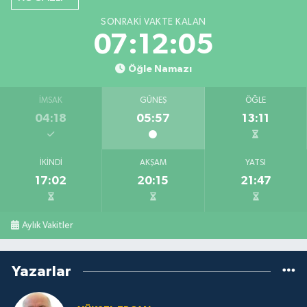
SONRAKI VAKTE KALAN
07:12:04
Öğle Namazı
İMSAK
GÜNEŞ
ÖĞLE
04:18
05:57
13:11
İKINDI
AKŞAM
YATSI
17:02
20:15
21:47
Aylık Vakitler
Yazarlar