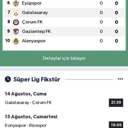
6
Eyüpspor
0
0
7
Galatasaray
0
0
8
Çorum FK
0
0
9
Gaziantep FK
0
0
10
Alanyaspor
0
0
Detaylar için tıklayın
Süper Lig Fikstür
14 Ağustos, Cuma
Galatasaray - Çorum FK
21:30
15 Ağustos, Cumartesi
Konyaspor - Rizespor
19:00