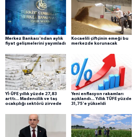
Merkez Bankası'ndan aylık
Kocaelili çiftçinin emeği bu
fiyat gelişmelerini yayımladı
merkezde korunacak
Yİ-ÜFE yıllık yüzde 27,83
Yeni enflasyon rakamları
arttı... Madencilik ve taş
açıklandı... Yıllık TÜFE yüzde
ocakçılığı sektörü zirvede
31,75'e yükseldi