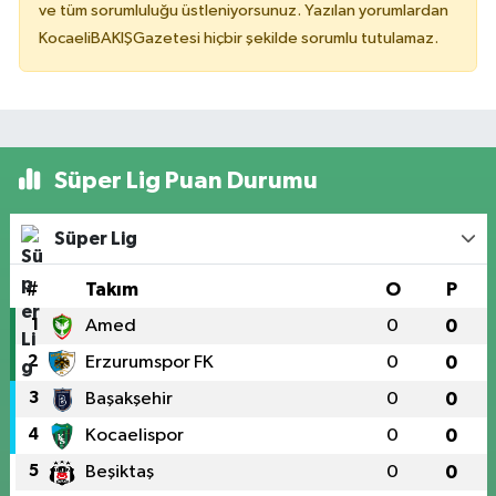
ve tüm sorumluluğu üstleniyorsunuz. Yazılan yorumlardan
KocaeliBAKIŞGazetesi hiçbir şekilde sorumlu tutulamaz.
Süper Lig Puan Durumu
Süper Lig
#
Takım
O
P
1
Amed
0
0
2
Erzurumspor FK
0
0
3
Başakşehir
0
0
4
Kocaelispor
0
0
5
Beşiktaş
0
0