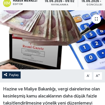
HABER MERKEZI
16.06.2026 - 09:02
16.06.2026 - 0
EDITÖR
YAYINLANMA
GÜNCELLEM
Paylaş
-
+
A
A
Hazine ve Maliye Bakanlığı, vergi dairelerine olan
kesinleşmiş kamu alacaklarının daha düşük faizle
taksitlendirilmesine yönelik yeni düzenlemeyi