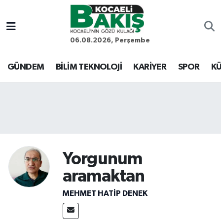
Kocaeli Nöbetçi Eczaneler
06.08.2026, Perşembe
Kocaeli Hava Durumu
GÜNDEM
BİLİM TEKNOLOJİ
KARİYER
SPOR
KÜ
Kocaeli Trafik Yoğunluk Haritası
Süper Lig Puan Durumu ve Fikstür
Tüm Manşetler
Yorgunum
Son Dakika Haberleri
aramaktan
Haber Arşivi
MEHMET HATİP DENEK