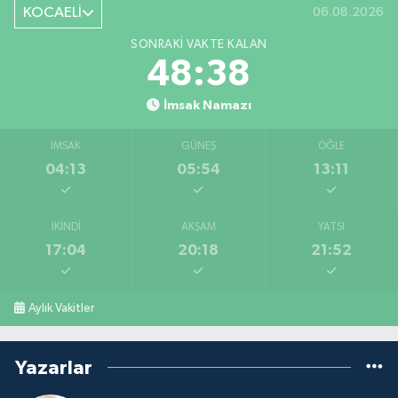
KOCAELİ
06.08.2026
SONRAKI VAKTE KALAN
48:38
İmsak Namazı
İMSAK
GÜNEŞ
ÖĞLE
04:13
05:54
13:11
İKINDI
AKŞAM
YATSI
17:04
20:18
21:52
Aylık Vakitler
Yazarlar