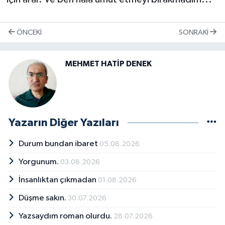
ÖNCEKI
SONRAKI
MEHMET HATİP DENEK
Yazarın Diğer Yazıları
Durum bundan ibaret
05.08.2026
Yorgunum.
03.08.2026
İnsanlıktan çıkmadan
01.08.2026
Düşme sakın.
30.07.2026
Yazsaydım roman olurdu.
28.07.2026