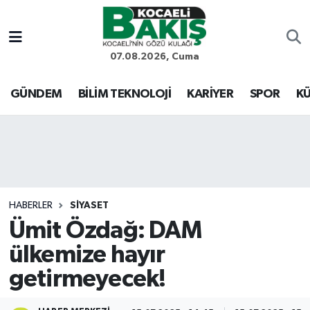
Kocaeli Nöbetçi Eczaneler
07.08.2026, Cuma
Kocaeli Hava Durumu
GÜNDEM
BİLİM TEKNOLOJİ
KARİYER
SPOR
KÜ
Kocaeli Trafik Yoğunluk Haritası
Süper Lig Puan Durumu ve Fikstür
Tüm Manşetler
HABERLER
SİYASET
Ümit Özdağ: DAM
Son Dakika Haberleri
ülkemize hayır
Haber Arşivi
getirmeyecek!