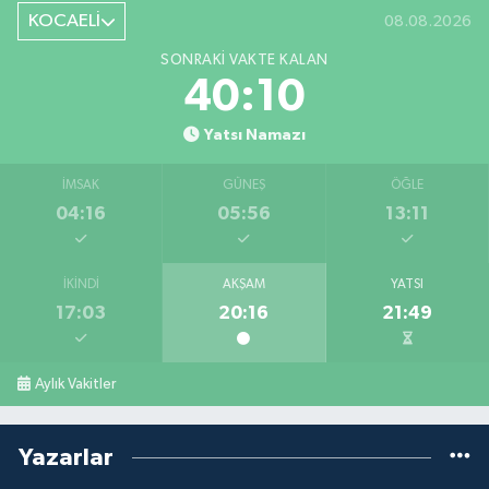
KOCAELİ
08.08.2026
SONRAKI VAKTE KALAN
40:09
Yatsı Namazı
İMSAK
GÜNEŞ
ÖĞLE
04:16
05:56
13:11
İKINDI
AKŞAM
YATSI
17:03
20:16
21:49
Aylık Vakitler
Yazarlar