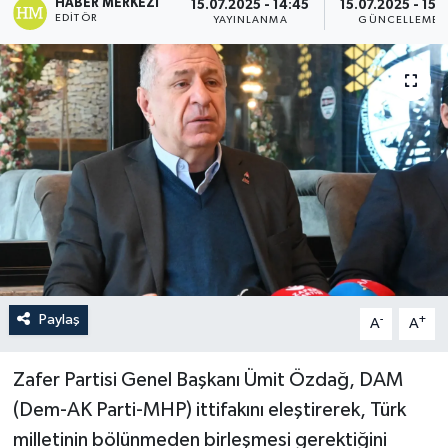
HABER MERKEZI
15.07.2025 - 14:45
15.07.2025 - 15:
EDITÖR
YAYINLANMA
GÜNCELLEME
Paylaş
-
+
A
A
Zafer Partisi Genel Başkanı Ümit Özdağ, DAM
(Dem-AK Parti-MHP) ittifakını eleştirerek, Türk
milletinin bölünmeden birleşmesi gerektiğini