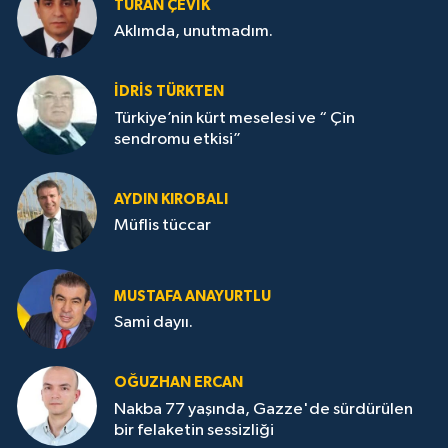
TURAN ÇEVİK
Aklımda, unutmadım.
İDRİS TÜRKTEN
Türkiye’nin kürt meselesi ve “ Çin
sendromu etkisi”
AYDIN KIROBALI
Müflis tüccar
MUSTAFA ANAYURTLU
Sami dayıı.
OĞUZHAN ERCAN
Nakba 77 yaşında, Gazze'de sürdürülen
bir felaketin sessizliği