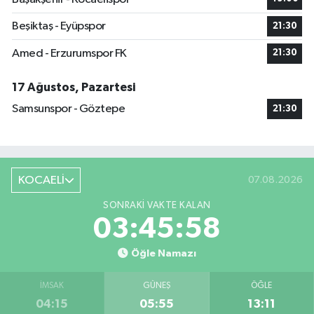
Beşiktaş - Eyüpspor
21:30
Amed - Erzurumspor FK
21:30
17 Ağustos, Pazartesi
Samsunspor - Göztepe
21:30
KOCAELİ
07.08.2026
SONRAKI VAKTE KALAN
03:45:57
Öğle Namazı
İMSAK
GÜNEŞ
ÖĞLE
04:15
05:55
13:11