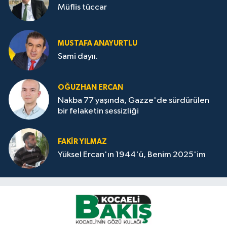
Müflis tüccar
MUSTAFA ANAYURTLU
Sami dayıı.
OĞUZHAN ERCAN
Nakba 77 yaşında, Gazze'de sürdürülen
bir felaketin sessizliği
FAKİR YILMAZ
Yüksel Ercan'ın 1944'ü, Benim 2025'im