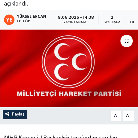
açıklandı.
YÜKSEL ERCAN
19.06.2026 - 14:38
2
EDITÖR
YAYINLANMA
PAYLAŞIM
OKU
Paylaş
-
+
A
A