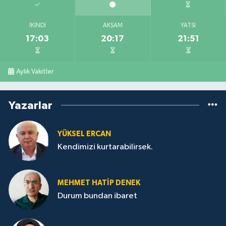
İKINDI
AKŞAM
YATSI
17:03
20:17
21:51
Aylık Vakitler
Yazarlar
YÜKSEL ERCAN
Kendimizi kurtarabilirsek.
MEHMET HATİP DENEK
Durum bundan ibaret