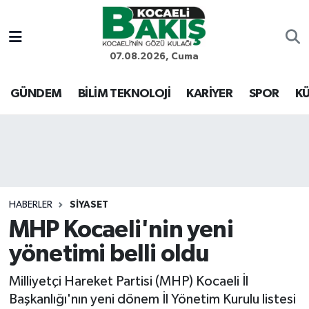
Kocaeli Nöbetçi Eczaneler
07.08.2026, Cuma
Kocaeli Hava Durumu
GÜNDEM
BİLİM TEKNOLOJİ
KARİYER
SPOR
KÜ
Kocaeli Trafik Yoğunluk Haritası
Süper Lig Puan Durumu ve Fikstür
Tüm Manşetler
HABERLER
SİYASET
MHP Kocaeli'nin yeni
Son Dakika Haberleri
yönetimi belli oldu
Haber Arşivi
Milliyetçi Hareket Partisi (MHP) Kocaeli İl
Başkanlığı'nın yeni dönem İl Yönetim Kurulu listesi