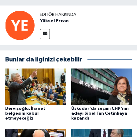
EDITÖR HAKKINDA
Yüksel Ercan
Bunlar da ilginizi çekebilir
Dervişoğlu: İhanet
Üsküdar'da seçimi CHP'nin
belgesini kabul
adayı Sibel Tan Çetinkaya
etmeyeceğiz
kazandı