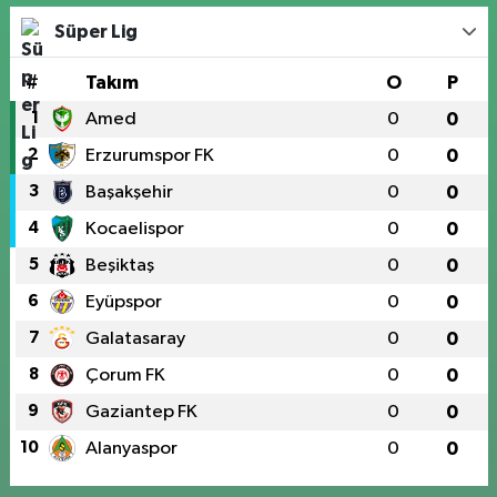
Süper Lig
#
Takım
O
P
1
Amed
0
0
2
Erzurumspor FK
0
0
3
Başakşehir
0
0
4
Kocaelispor
0
0
5
Beşiktaş
0
0
6
Eyüpspor
0
0
7
Galatasaray
0
0
8
Çorum FK
0
0
9
Gaziantep FK
0
0
10
Alanyaspor
0
0