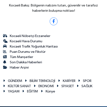
Kocaeli Bakış: Bölgenin nabzını tutan, güvenilir ve tarafsız
haberlerin buluşma noktası!
Kocaeli Nöbetçi Eczaneler
Kocaeli Hava Durumu
Kocaeli Trafik Yoğunluk Haritası
Puan Durumu ve Fikstür
Tüm Manşetler
Son Dakika Haberleri
Haber Arşivi
GÜNDEM
BİLİM TEKNOLOJİ
KARİYER
SPOR
KÜLTÜR SANAT
EKONOMİ
SİYASET
SAĞLIK
YAŞAM
EĞİTİM
Künye