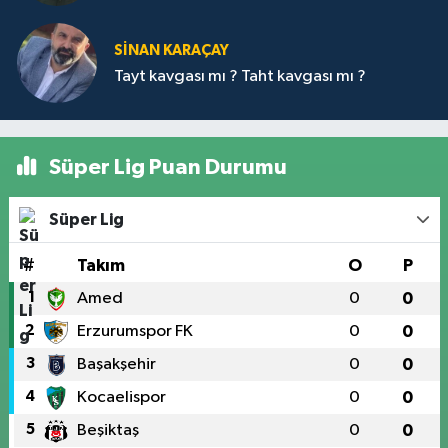
SİNAN KARAÇAY
Tayt kavgası mı ? Taht kavgası mı ?
Süper Lig Puan Durumu
Süper Lig
#
Takım
O
P
1
Amed
0
0
2
Erzurumspor FK
0
0
3
Başakşehir
0
0
4
Kocaelispor
0
0
5
Beşiktaş
0
0