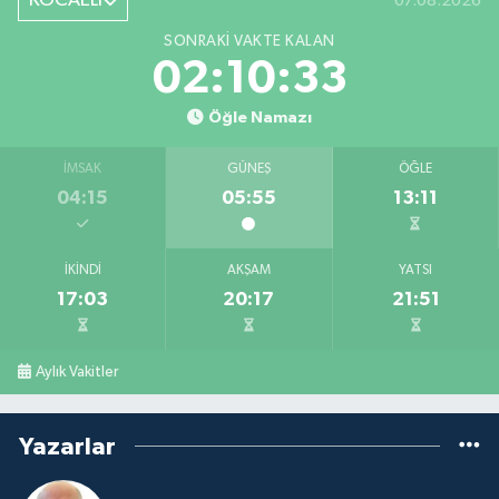
KOCAELİ
07.08.2026
SONRAKI VAKTE KALAN
02:10:32
Öğle Namazı
İMSAK
GÜNEŞ
ÖĞLE
04:15
05:55
13:11
İKINDI
AKŞAM
YATSI
17:03
20:17
21:51
Aylık Vakitler
Yazarlar