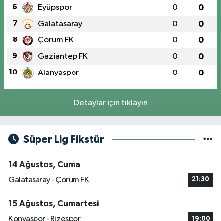
6
Eyüpspor
0
0
7
Galatasaray
0
0
8
Çorum FK
0
0
9
Gaziantep FK
0
0
10
Alanyaspor
0
0
Detaylar için tıklayın
Süper Lig Fikstür
14 Ağustos, Cuma
Galatasaray - Çorum FK
21:30
15 Ağustos, Cumartesi
Konyaspor - Rizespor
19:00