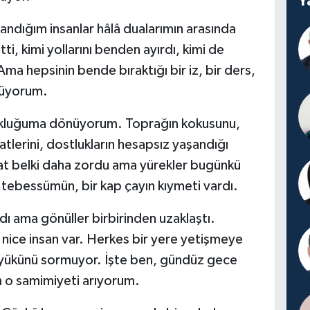
Y
dığım insanlar hâlâ dualarımın arasında
i, kimi yollarını benden ayırdı, kimi de
 Ama hepsinin bende bıraktığı bir iz, bir ders,
önüyorum.
cukluğuma dönüyorum. Toprağın kokusunu,
atlerini, dostlukların hesapsız yaşandığı
at belki daha zordu ama yürekler bugünkü
ir tebessümün, bir kap çayın kıymeti vardı.
dı ama gönüller birbirinden uzaklaştı.
an nice insan var. Herkes bir yere yetişmeye
n yükünü sormuyor. İşte ben, gündüz gece
 o samimiyeti arıyorum.