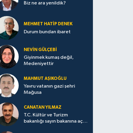
Biz ne ara yenildik?
MEHMET HATİP DENEK
Durum bundan ibaret
NEVİN GÜLÇEBİ
Giyinmek kumaş değil,
Medeniyettir
MAHMUT AŞIKOĞLU
Yavru vatanın gazi şehri
Mağusa
CANATAN YILMAZ
T.C. Kültür ve Turizm
bakanlığı sayın bakanına açık
mektup.