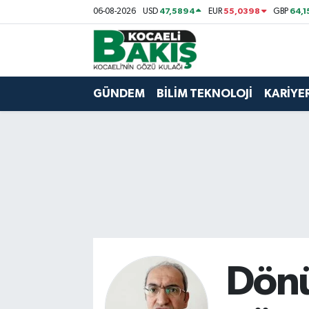
47,5894
55,0398
64,1
06-08-2026
USD
EUR
GBP
Kocaeli Nöbetçi Eczaneler
Kocaeli Hava Durumu
GÜNDEM
BİLİM TEKNOLOJİ
KARİYE
Kocaeli Trafik Yoğunluk Haritası
Süper Lig Puan Durumu ve Fikstür
Tüm Manşetler
Son Dakika Haberleri
Haber Arşivi
Dön