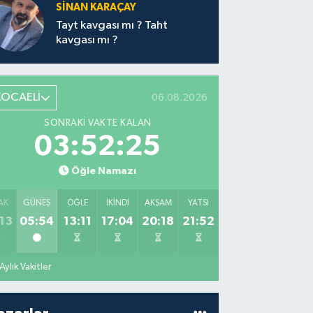
SİNAN KARAÇAY
Tayt kavgası mı ? Taht
kavgası mı ?
KOCAELİ
06.08.2026
SONRAKI VAKTE KALAN
03:52:24
Öğle Namazı
AK
GÜNEŞ
ÖĞLE
İKINDI
AKŞAM
YATSI
13
05:54
13:11
17:04
20:18
21:52
Aylık Vakitler