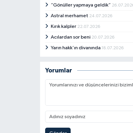
“Gönüller yapmaya geldik”
26.07.202
Astral merhamet
24.07.2026
Kırık kalpler
22.07.2026
Acılardan sor beni
20.07.2026
Yarın hakk’ın divanında
18.07.2026
Yorumlar