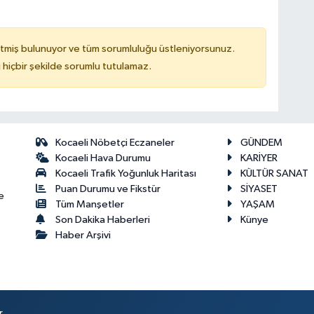
tmiş bulunuyor ve tüm sorumluluğu üstleniyorsunuz.
hiçbir şekilde sorumlu tutulamaz.
Kocaeli Nöbetçi Eczaneler
GÜNDEM
Kocaeli Hava Durumu
KARİYER
Kocaeli Trafik Yoğunluk Haritası
KÜLTÜR SANAT
Puan Durumu ve Fikstür
SİYASET
e
Tüm Manşetler
YAŞAM
Son Dakika Haberleri
Künye
Haber Arşivi
r.