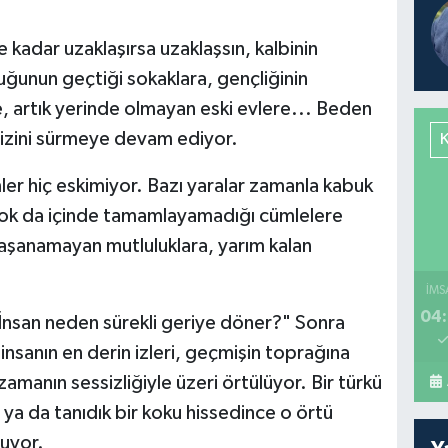
adar uzaklaşırsa uzaklaşsın, kalbinin
uğunun geçtiği sokaklara, gençliğinin
ne, artık yerinde olmayan eski evlere... Beden
 izini sürmeye devam ediyor.
ler hiç eskimiyor. Bazı yaralar zamanla kabuk
n çok da içinde tamamlayamadığı cümlelere
şanamayan mutluluklara, yarım kalan
İMS
04:
nsan neden sürekli geriye döner?" Sonra
nsanın en derin izleri, geçmişin toprağına
amanın sessizliğiyle üzeri örtülüyor. Bir türkü
ya da tanıdık bir koku hissedince o örtü
luyor.