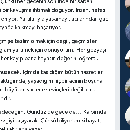
ünkü her gecenin sonunda bir sabah
i bir kavuşma ihtimali doğuyor. İnsan, nefes
eniyor. Yaralarıyla yaşamayı, acılarından güç
ayağa kalkmayı başarıyor.
mişe teslim olmak için değil, geçmişten
ağlam yürümek için dönüyorum. Her gözyaşı
 her kayıp bana hayatın değerini öğretti.
önüşecek. İçimde taşıdığım bütün hasretler
aktığımda, yaşadığım hiçbir acının boşuna
nı büyüten sadece sevinçleri değil; onu
rıdır.
deceğim. Gündüz de gece de... Kalbimde
giyi taşıyarak. Çünkü biliyorum ki hayat,
l satırlarla yazar.