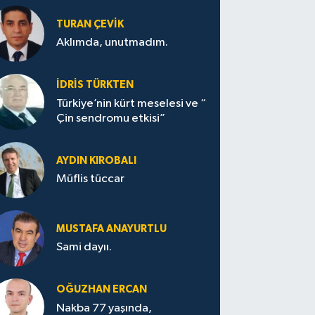
TURAN ÇEVİK
Aklımda, unutmadım.
İDRİS TÜRKTEN
Türkiye’nin kürt meselesi ve “
Çin sendromu etkisi”
AYDIN KIROBALI
Müflis tüccar
MUSTAFA ANAYURTLU
Sami dayıı.
OĞUZHAN ERCAN
Nakba 77 yaşında,