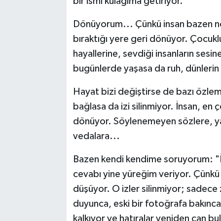
bir ismi kulağıma getiriyor.
Dönüyorum... Çünkü insan bazen ne k
bıraktığı yere geri dönüyor. Çocukl
hayallerine, sevdiği insanların sesi
bugünlerde yaşasa da ruh, dünlerin
Hayat bizi değiştirse de bazı özlem
bağlasa da izi silinmiyor. İnsan, e
dönüyor. Söylenemeyen sözlere, ya
vedalara...
Bazen kendi kendime soruyorum: "İ
cevabı yine yüreğim veriyor. Çünkü i
düşüyor. O izler silinmiyor; sadece z
duyunca, eski bir fotoğrafa bakınca 
kalkıyor ve hatıralar yeniden can bu