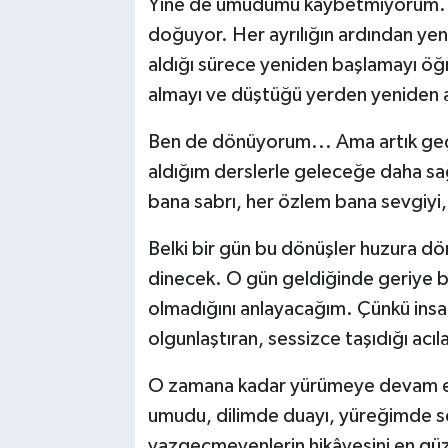
Yine de umudumu kaybetmiyorum. Ç
doğuyor. Her ayrılığın ardından yen
aldığı sürece yeniden başlamayı öğr
almayı ve düştüğü yerden yeniden 
Ben de dönüyorum... Ama artık geç
aldığım derslerle geleceğe daha s
bana sabrı, her özlem bana sevgiyi,
Belki bir gün bu dönüşler huzura d
dinecek. O gün geldiğinde geriye b
olmadığını anlayacağım. Çünkü insa
olgunlaştıran, sessizce taşıdığı acıla
O zamana kadar yürümeye devam e
umudu, dilimde duayı, yüreğimde sev
vazgeçmeyenlerin hikâyesini en güze