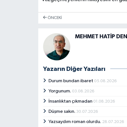
ÖNCEKI
MEHMET HATİP DE
Yazarın Diğer Yazıları
Durum bundan ibaret
05.08.2026
Yorgunum.
03.08.2026
İnsanlıktan çıkmadan
01.08.2026
Düşme sakın.
30.07.2026
Yazsaydım roman olurdu.
28.07.2026