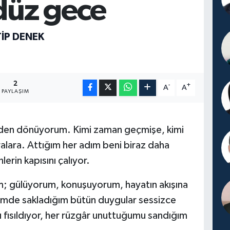
üz gece
İP DENEK
2
-
+
A
A
PAYLAŞIM
n dönüyorum. Kimi zaman geçmişe, kimi
lara. Attığım her adım beni biraz daha
erin kapısını çalıyor.
m; gülüyorum, konuşuyorum, hayatın akışına
imde sakladığım bütün duygular sessizce
yı fısıldıyor, her rüzgâr unuttuğumu sandığım