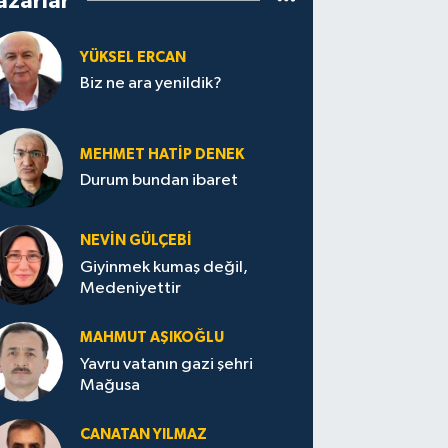
azarlar
YÜKSEL ERCAN
Biz ne ara yenildik?
MEHMET HATİP DENEK
Durum bundan ibaret
NEVİN GÜLÇEBİ
Giyinmek kumaş değil,
Medeniyettir
MAHMUT AŞIKOĞLU
Yavru vatanın gazi şehri
Mağusa
CANATAN YILMAZ