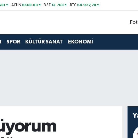
581
6508.83
13.703
64.927,78
ALTIN
BİST
BTC
Fot
R
SPOR
KÜLTÜR SANAT
EKONOMİ
Y
üyorum