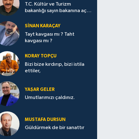
T.C. Kültür ve Turizm
bakanlığı sayın bakanına açık
mektup.
SİNAN KARAÇAY
Tayt kavgası mı ? Taht
kavgası mı ?
KORAY TOPÇU
Bizi bize kırdırıp, bizi istila
ettiler,
YAŞAR GELER
Umutlarımızı çaldınız.
MUSTAFA DURSUN
Güldürmek de bir sanattır