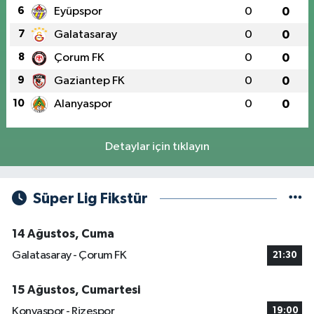
6
Eyüpspor
0
0
7
Galatasaray
0
0
8
Çorum FK
0
0
9
Gaziantep FK
0
0
10
Alanyaspor
0
0
Detaylar için tıklayın
Süper Lig Fikstür
14 Ağustos, Cuma
Galatasaray - Çorum FK
21:30
15 Ağustos, Cumartesi
Konyaspor - Rizespor
19:00