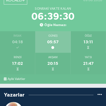
KOCAELİ
09.08.2026
SONRAKI VAKTE KALAN
06:39:30
Öğle Namazı
İMSAK
GÜNEŞ
ÖĞLE
04:18
05:57
13:11
İKINDI
AKŞAM
YATSI
17:02
20:15
21:47
Aylık Vakitler
Yazarlar