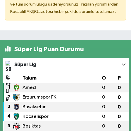
ve tüm sorumluluğu üstleniyorsunuz. Yazılan yorumlardan
KocaeliBAKIŞGazetesi hiçbir şekilde sorumlu tutulamaz.
Süper Lig Puan Durumu
Süper Lig
#
Takım
O
P
1
Amed
0
0
2
Erzurumspor FK
0
0
3
Başakşehir
0
0
4
Kocaelispor
0
0
5
Beşiktaş
0
0