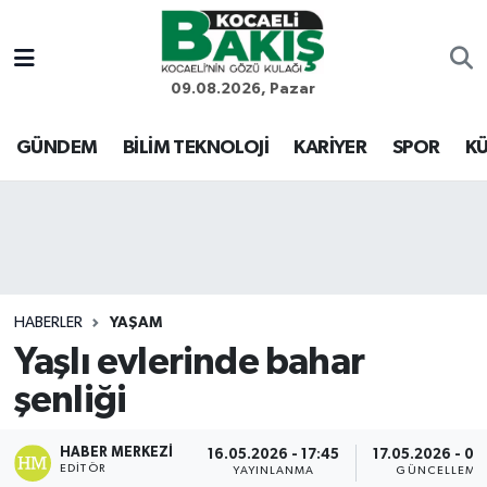
Kocaeli Nöbetçi Eczaneler
09.08.2026, Pazar
Kocaeli Hava Durumu
GÜNDEM
BİLİM TEKNOLOJİ
KARİYER
SPOR
KÜ
Kocaeli Trafik Yoğunluk Haritası
Süper Lig Puan Durumu ve Fikstür
Tüm Manşetler
HABERLER
YAŞAM
Yaşlı evlerinde bahar
Son Dakika Haberleri
şenliği
Haber Arşivi
HABER MERKEZI
16.05.2026 - 17:45
17.05.2026 - 09
EDITÖR
YAYINLANMA
GÜNCELLEME