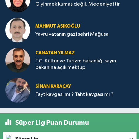
Giyinmek kumaş değil, Medeniyettir
MAHMUT AŞIKOĞLU
Yavru vatanın gazi şehri Mağusa
CANATAN YILMAZ
T.C. Kültür ve Turizm bakanlığı sayın
bakanına açık mektup.
SİNAN KARAÇAY
Tayt kavgası mı ? Taht kavgası mı ?
Süper Lig Puan Durumu
Süper Lig