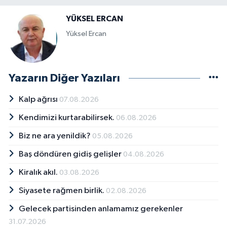
YÜKSEL ERCAN
Yüksel Ercan
Yazarın Diğer Yazıları
Kalp ağrısı
07.08.2026
Kendimizi kurtarabilirsek.
06.08.2026
Biz ne ara yenildik?
05.08.2026
Baş döndüren gidiş gelişler
04.08.2026
Kiralık akıl.
03.08.2026
Siyasete rağmen birlik.
02.08.2026
Gelecek partisinden anlamamız gerekenler
31.07.2026