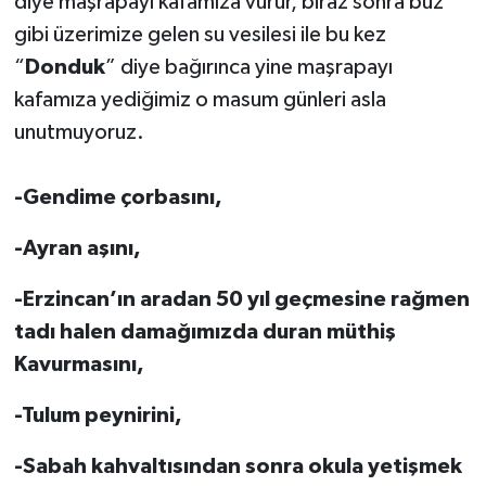
diye maşrapayı kafamıza vurur, biraz sonra buz
gibi üzerimize gelen su vesilesi ile bu kez
“
Donduk
” diye bağırınca yine maşrapayı
kafamıza yediğimiz o masum günleri asla
unutmuyoruz.
-Gendime çorbasını,
-Ayran aşını,
-Erzincan’ın aradan 50 yıl geçmesine rağmen
tadı halen damağımızda duran müthiş
Kavurmasını,
-Tulum peynirini,
-Sabah kahvaltısından sonra okula yetişmek