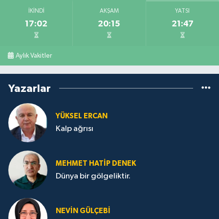
İKINDI
AKŞAM
YATSI
17:02
20:15
21:47
Aylık Vakitler
Yazarlar
YÜKSEL ERCAN
Kalp ağrısı
MEHMET HATİP DENEK
Dünya bir gölgeliktir.
NEVİN GÜLÇEBİ