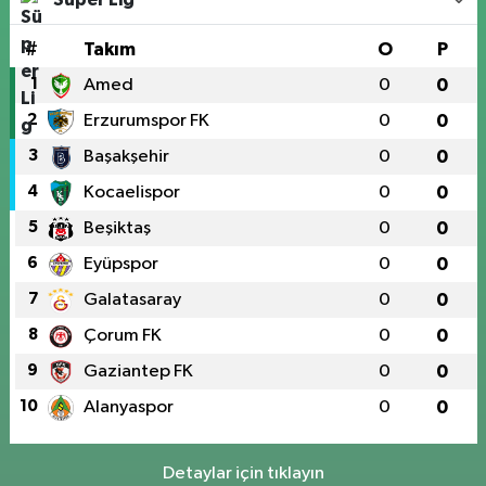
#
Takım
O
P
1
Amed
0
0
2
Erzurumspor FK
0
0
3
Başakşehir
0
0
4
Kocaelispor
0
0
5
Beşiktaş
0
0
6
Eyüpspor
0
0
7
Galatasaray
0
0
8
Çorum FK
0
0
9
Gaziantep FK
0
0
10
Alanyaspor
0
0
Detaylar için tıklayın