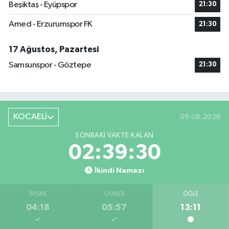
Beşiktaş - Eyüpspor
21:30
Amed - Erzurumspor FK
21:30
17 Ağustos, Pazartesi
Samsunspor - Göztepe
21:30
KOCAELİ
09.08.2026
SONRAKI VAKTE KALAN
02:39:29
İkindi Namazı
İMSAK
GÜNEŞ
ÖĞLE
04:18
05:57
13:11