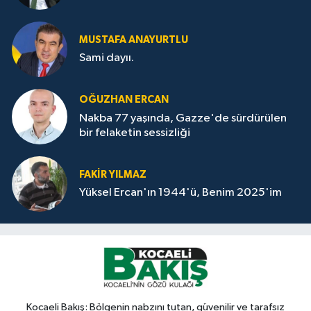
MUSTAFA ANAYURTLU
Sami dayıı.
OĞUZHAN ERCAN
Nakba 77 yaşında, Gazze'de sürdürülen
bir felaketin sessizliği
FAKİR YILMAZ
Yüksel Ercan'ın 1944'ü, Benim 2025'im
Kocaeli Bakış: Bölgenin nabzını tutan, güvenilir ve tarafsız