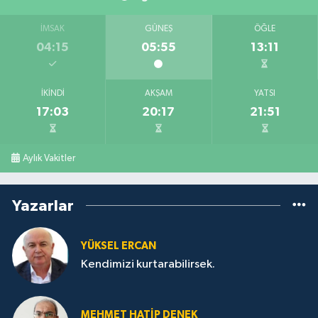
İMSAK
GÜNEŞ
ÖĞLE
04:15
05:55
13:11
İKINDI
AKŞAM
YATSI
17:03
20:17
21:51
Aylık Vakitler
Yazarlar
YÜKSEL ERCAN
Kendimizi kurtarabilirsek.
MEHMET HATİP DENEK