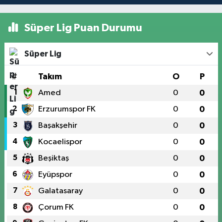
Süper Lig Puan Durumu
Süper Lig
#
Takım
O
P
1
Amed
0
0
2
Erzurumspor FK
0
0
3
Başakşehir
0
0
4
Kocaelispor
0
0
5
Beşiktaş
0
0
6
Eyüpspor
0
0
7
Galatasaray
0
0
8
Çorum FK
0
0