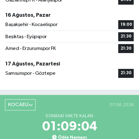
Gaziantep FK - Alanyaspor
16 Ağustos, Pazar
Başakşehir - Kocaelispor
19:00
Beşiktaş - Eyüpspor
21:30
Amed - Erzurumspor FK
21:30
17 Ağustos, Pazartesi
Samsunspor - Göztepe
21:30
KOCAELİ
07.08.2026
SONRAKI VAKTE KALAN
01:09:03
Öğle Namazı