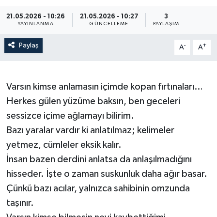
21.05.2026 - 10:26
21.05.2026 - 10:27
3
YAYINLANMA
GÜNCELLEME
PAYLAŞIM
Paylaş
-
+
A
A
Varsın kimse anlamasın içimde kopan fırtınaları…
Herkes gülen yüzüme baksın, ben geceleri
sessizce içime ağlamayı bilirim.
Bazı yaralar vardır ki anlatılmaz; kelimeler
yetmez, cümleler eksik kalır.
İnsan bazen derdini anlatsa da anlaşılmadığını
hisseder. İşte o zaman suskunluk daha ağır basar.
Çünkü bazı acılar, yalnızca sahibinin omzunda
taşınır.