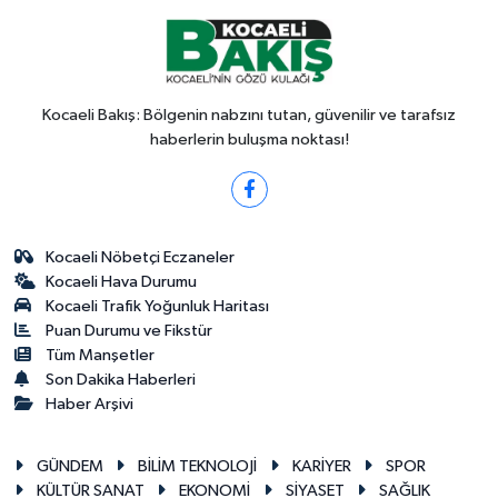
Kocaeli Bakış: Bölgenin nabzını tutan, güvenilir ve tarafsız
haberlerin buluşma noktası!
Kocaeli Nöbetçi Eczaneler
Kocaeli Hava Durumu
Kocaeli Trafik Yoğunluk Haritası
Puan Durumu ve Fikstür
Tüm Manşetler
Son Dakika Haberleri
Haber Arşivi
GÜNDEM
BİLİM TEKNOLOJİ
KARİYER
SPOR
KÜLTÜR SANAT
EKONOMİ
SİYASET
SAĞLIK