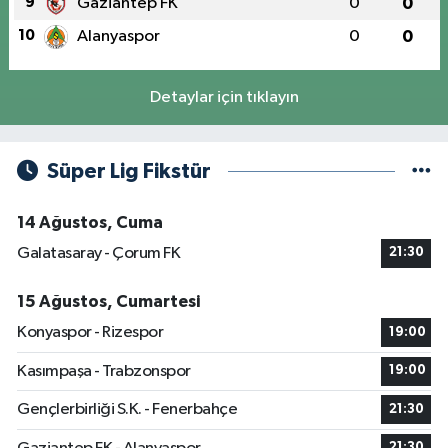
9
Gaziantep FK
0
0
10
Alanyaspor
0
0
Detaylar için tıklayın
Süper Lig Fikstür
14 Ağustos, Cuma
Galatasaray - Çorum FK
21:30
15 Ağustos, Cumartesi
Konyaspor - Rizespor
19:00
Kasımpaşa - Trabzonspor
19:00
Gençlerbirliği S.K. - Fenerbahçe
21:30
21:30