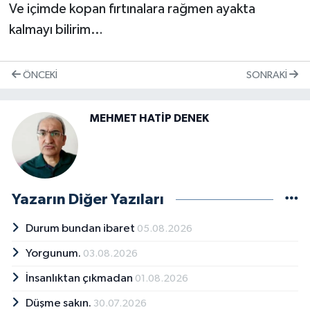
Ve içimde kopan fırtınalara rağmen ayakta
kalmayı bilirim…
ÖNCEKI
SONRAKI
MEHMET HATİP DENEK
Yazarın Diğer Yazıları
Durum bundan ibaret
05.08.2026
Yorgunum.
03.08.2026
İnsanlıktan çıkmadan
01.08.2026
Düşme sakın.
30.07.2026