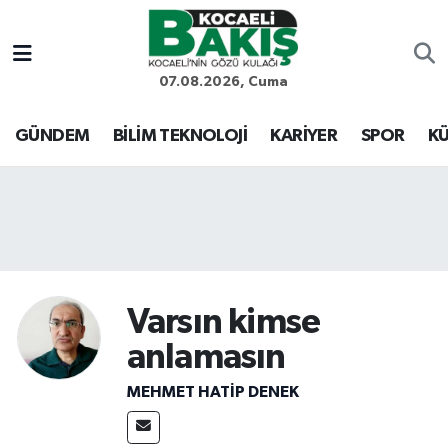
Kocaeli Nöbetçi Eczaneler
07.08.2026, Cuma
Kocaeli Hava Durumu
GÜNDEM
BİLİM TEKNOLOJİ
KARİYER
SPOR
KÜ
Kocaeli Trafik Yoğunluk Haritası
Süper Lig Puan Durumu ve Fikstür
Tüm Manşetler
Varsın kimse
Son Dakika Haberleri
anlamasın
Haber Arşivi
MEHMET HATİP DENEK