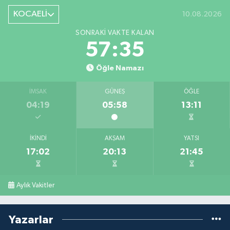
KOCAELİ
10.08.2026
SONRAKI VAKTE KALAN
57:34
Öğle Namazı
İMSAK
GÜNEŞ
ÖĞLE
04:19
05:58
13:11
İKINDI
AKŞAM
YATSI
17:02
20:13
21:45
Aylık Vakitler
Yazarlar