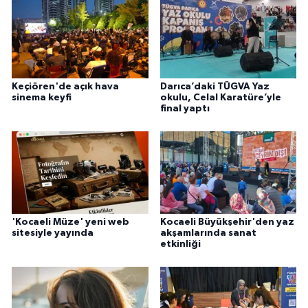
Keçiören'de açık hava
Darıca’daki TÜGVA Yaz
sinema keyfi
okulu, Celal Karatüre’yle
final yaptı
'Kocaeli Müze' yeni web
Kocaeli Büyükşehir'den yaz
sitesiyle yayında
akşamlarında sanat
etkinliği