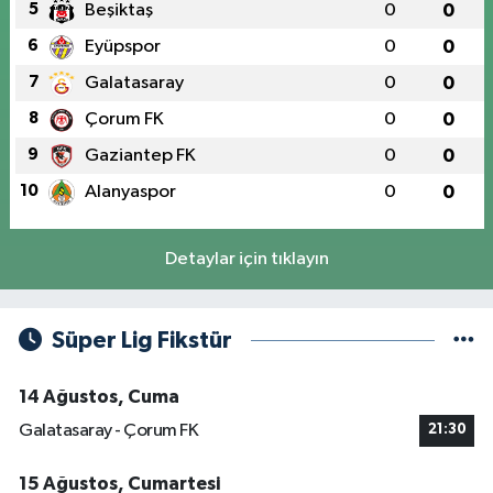
5
Beşiktaş
0
0
6
Eyüpspor
0
0
7
Galatasaray
0
0
8
Çorum FK
0
0
9
Gaziantep FK
0
0
10
Alanyaspor
0
0
Detaylar için tıklayın
Süper Lig Fikstür
14 Ağustos, Cuma
Galatasaray - Çorum FK
21:30
15 Ağustos, Cumartesi