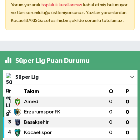
Yorum yazarak
topluluk kurallarımızı
kabul etmiş bulunuyor
ve tüm sorumluluğu üstleniyorsunuz. Yazılan yorumlardan
KocaeliBAKIŞGazetesi hiçbir şekilde sorumlu tutulamaz.
Süper Lig Puan Durumu
Süper Lig
#
Takım
O
P
1
Amed
0
0
2
Erzurumspor FK
0
0
3
Başakşehir
0
0
4
Kocaelispor
0
0