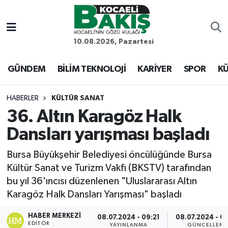
Kocaeli Nöbetçi Eczaneler
10.08.2026, Pazartesi
Kocaeli Hava Durumu
GÜNDEM
BİLİM TEKNOLOJİ
KARİYER
SPOR
KÜ
Kocaeli Trafik Yoğunluk Haritası
HABERLER
KÜLTÜR SANAT
36. Altın Karagöz Halk
Süper Lig Puan Durumu ve Fikstür
Dansları yarışması başladı
Tüm Manşetler
Bursa Büyükşehir Belediyesi öncülüğünde Bursa
Kültür Sanat ve Turizm Vakfı (BKSTV) tarafından
Son Dakika Haberleri
bu yıl 36'ıncısı düzenlenen "Uluslararası Altın
Karagöz Halk Dansları Yarışması" başladı
Haber Arşivi
HABER MERKEZI
08.07.2024 - 09:21
08.07.2024 - 0
EDITÖR
YAYINLANMA
GÜNCELLEM