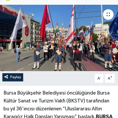
Paylaş
-
+
A
A
Bursa Büyükşehir Belediyesi öncülüğünde Bursa
Kültür Sanat ve Turizm Vakfı (BKSTV) tarafından
bu yıl 36'ıncısı düzenlenen "Uluslararası Altın
Karagöz Halk Dansları Yarışması" başladı.
BURSA