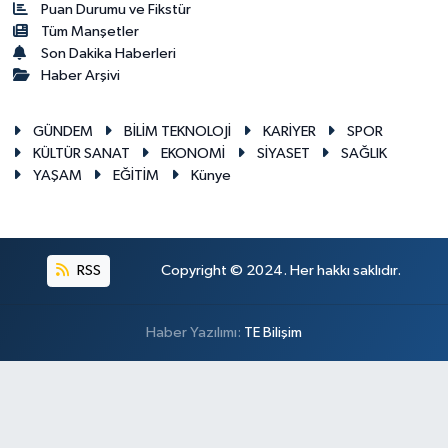
Puan Durumu ve Fikstür
Tüm Manşetler
Son Dakika Haberleri
Haber Arşivi
GÜNDEM
BİLİM TEKNOLOJİ
KARİYER
SPOR
KÜLTÜR SANAT
EKONOMİ
SİYASET
SAĞLIK
YAŞAM
EĞİTİM
Künye
RSS
Copyright © 2024. Her hakkı saklıdır.
Haber Yazılımı:
TE Bilişim