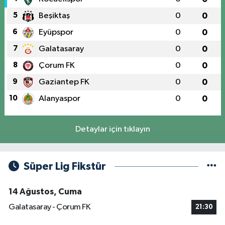
5
Beşiktaş
0
0
6
Eyüpspor
0
0
7
Galatasaray
0
0
8
Çorum FK
0
0
9
Gaziantep FK
0
0
10
Alanyaspor
0
0
Detaylar için tıklayın
Süper Lig Fikstür
14 Ağustos, Cuma
Galatasaray - Çorum FK
21:30