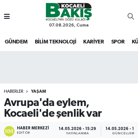
Kocaeli Nöbetçi Eczaneler
07.08.2026, Cuma
Kocaeli Hava Durumu
GÜNDEM
BİLİM TEKNOLOJİ
KARİYER
SPOR
KÜ
Kocaeli Trafik Yoğunluk Haritası
Süper Lig Puan Durumu ve Fikstür
Tüm Manşetler
HABERLER
YAŞAM
Avrupa'da eylem,
Son Dakika Haberleri
Kocaeli'de şenlik var
Haber Arşivi
HABER MERKEZI
14.05.2026 - 15:29
14.05.2026 - 15
EDITÖR
YAYINLANMA
GÜNCELLEME