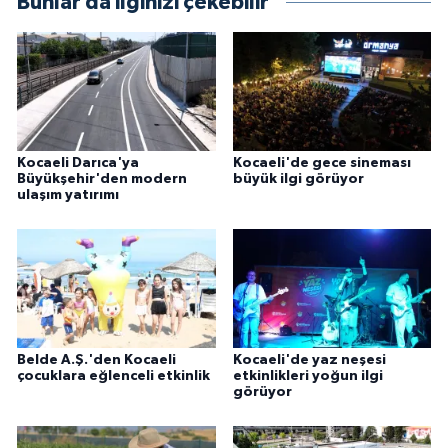
Bunlar da ilginizi çekebilir
Kocaeli Darıca'ya
Kocaeli'de gece sineması
Büyükşehir'den modern
büyük ilgi görüyor
ulaşım yatırımı
Belde A.Ş.'den Kocaeli
Kocaeli'de yaz neşesi
çocuklara eğlenceli etkinlik
etkinlikleri yoğun ilgi
görüyor