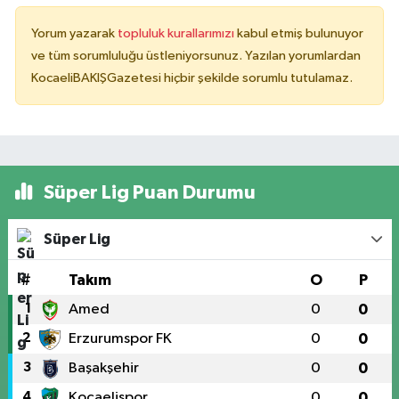
Yorum yazarak
topluluk kurallarımızı
kabul etmiş bulunuyor
ve tüm sorumluluğu üstleniyorsunuz. Yazılan yorumlardan
KocaeliBAKIŞGazetesi hiçbir şekilde sorumlu tutulamaz.
Süper Lig Puan Durumu
Süper Lig
#
Takım
O
P
1
Amed
0
0
2
Erzurumspor FK
0
0
3
Başakşehir
0
0
4
Kocaelispor
0
0