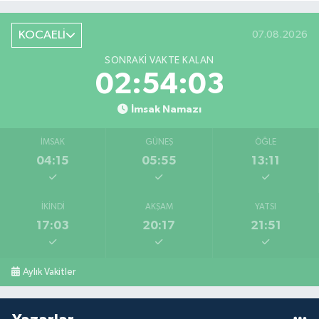
KOCAELİ
07.08.2026
SONRAKI VAKTE KALAN
02:54:02
İmsak Namazı
İMSAK
GÜNEŞ
ÖĞLE
04:15
05:55
13:11
İKINDI
AKŞAM
YATSI
17:03
20:17
21:51
Aylık Vakitler