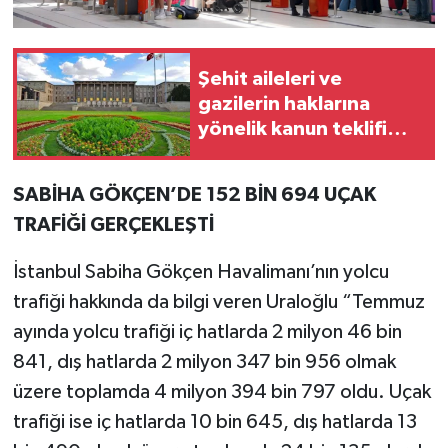
Şehit aileleri ve
gazilerin haklarına
yönelik kanun teklifi
Meclis'te
SABİHA GÖKÇEN’DE 152 BİN 694 UÇAK
TRAFİĞİ GERÇEKLEŞTİ
İstanbul Sabiha Gökçen Havalimanı’nın yolcu
trafiği hakkında da bilgi veren Uraloğlu “Temmuz
ayında yolcu trafiği iç hatlarda 2 milyon 46 bin
841, dış hatlarda 2 milyon 347 bin 956 olmak
üzere toplamda 4 milyon 394 bin 797 oldu. Uçak
trafiği ise iç hatlarda 10 bin 645, dış hatlarda 13