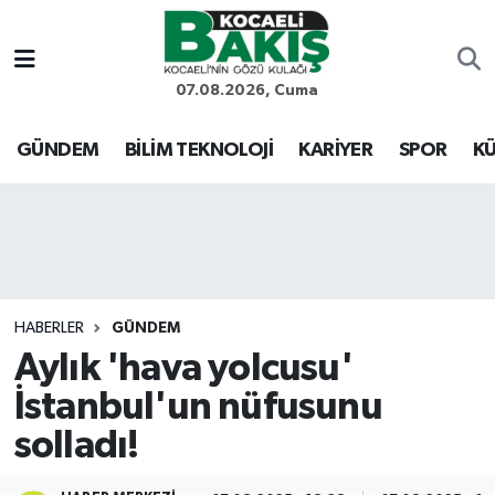
Kocaeli Nöbetçi Eczaneler
07.08.2026, Cuma
Kocaeli Hava Durumu
GÜNDEM
BİLİM TEKNOLOJİ
KARİYER
SPOR
KÜ
Kocaeli Trafik Yoğunluk Haritası
Süper Lig Puan Durumu ve Fikstür
Tüm Manşetler
HABERLER
GÜNDEM
Aylık 'hava yolcusu'
Son Dakika Haberleri
İstanbul'un nüfusunu
Haber Arşivi
solladı!