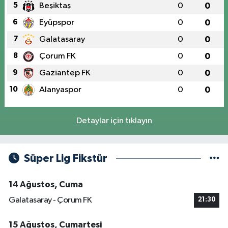
5
Beşiktaş
0
0
6
Eyüpspor
0
0
7
Galatasaray
0
0
8
Çorum FK
0
0
9
Gaziantep FK
0
0
10
Alanyaspor
0
0
Detaylar için tıklayın
Süper Lig Fikstür
14 Ağustos, Cuma
Galatasaray - Çorum FK
21:30
15 Ağustos, Cumartesi