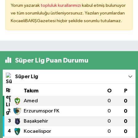
Yorum yazarak
topluluk kurallarımızı
kabul etmiş bulunuyor
ve tüm sorumluluğu üstleniyorsunuz. Yazılan yorumlardan
KocaeliBAKIŞGazetesi hiçbir şekilde sorumlu tutulamaz.
Süper Lig Puan Durumu
Süper Lig
#
Takım
O
P
1
Amed
0
0
2
Erzurumspor FK
0
0
3
Başakşehir
0
0
4
Kocaelispor
0
0