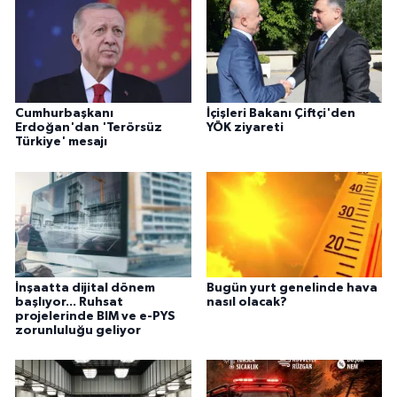
Cumhurbaşkanı
İçişleri Bakanı Çiftçi'den
Erdoğan'dan 'Terörsüz
YÖK ziyareti
Türkiye' mesajı
İnşaatta dijital dönem
Bugün yurt genelinde hava
başlıyor... Ruhsat
nasıl olacak?
projelerinde BIM ve e-PYS
zorunluluğu geliyor