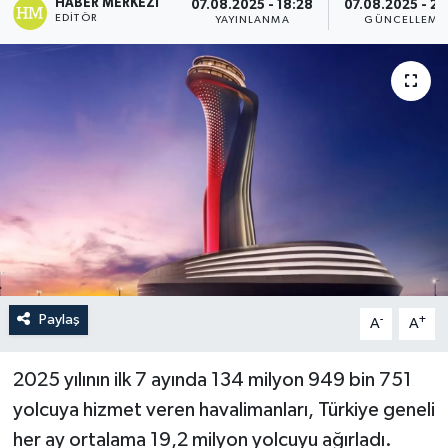
HABER MERKEZI
07.08.2025 - 18:28
07.08.2025 - 20
EDITÖR
YAYINLANMA
GÜNCELLEME
Paylaş
-
+
A
A
2025 yılının ilk 7 ayında 134 milyon 949 bin 751
yolcuya hizmet veren havalimanları, Türkiye geneli
her ay ortalama 19,2 milyon yolcuyu ağırladı.