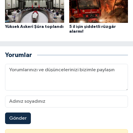
Yüksek Askerî Şûra toplandı
5 il için şiddetli rüzgâr
alarmı!
Yorumlar
Gönder