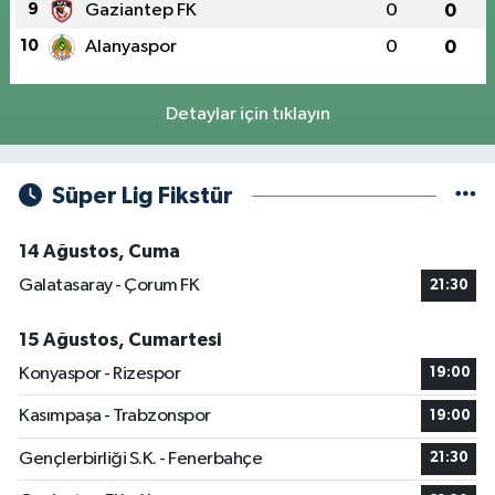
9
Gaziantep FK
0
0
10
Alanyaspor
0
0
Detaylar için tıklayın
Süper Lig Fikstür
14 Ağustos, Cuma
Galatasaray - Çorum FK
21:30
15 Ağustos, Cumartesi
Konyaspor - Rizespor
19:00
Kasımpaşa - Trabzonspor
19:00
Gençlerbirliği S.K. - Fenerbahçe
21:30