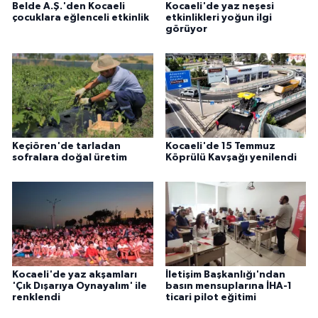
Belde A.Ş.'den Kocaeli
Kocaeli'de yaz neşesi
çocuklara eğlenceli etkinlik
etkinlikleri yoğun ilgi
görüyor
Keçiören'de tarladan
Kocaeli'de 15 Temmuz
sofralara doğal üretim
Köprülü Kavşağı yenilendi
Kocaeli'de yaz akşamları
İletişim Başkanlığı'ndan
'Çık Dışarıya Oynayalım' ile
basın mensuplarına İHA-1
renklendi
ticari pilot eğitimi