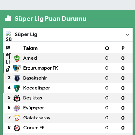
Süper Lig Puan Durumu
Süper Lig
#
Takım
O
P
1
Amed
0
0
2
Erzurumspor FK
0
0
3
Başakşehir
0
0
4
Kocaelispor
0
0
5
Beşiktaş
0
0
6
Eyüpspor
0
0
7
Galatasaray
0
0
8
Çorum FK
0
0