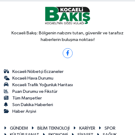
Kocaeli Bakış: Bölgenin nabzını tutan, güvenilir ve tarafsız
haberlerin buluşma noktası!
Kocaeli Nöbetçi Eczaneler
Kocaeli Hava Durumu
Kocaeli Trafik Yoğunluk Haritası
Puan Durumu ve Fikstür
Tüm Manşetler
Son Dakika Haberleri
Haber Arşivi
GÜNDEM
BİLİM TEKNOLOJİ
KARİYER
SPOR
KÜLTÜR SANAT
EKONOMİ
SİYASET
SAĞLIK