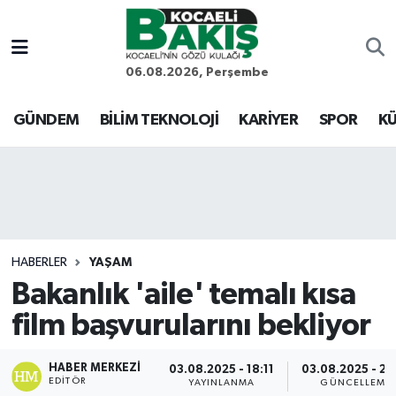
Kocaeli Nöbetçi Eczaneler
06.08.2026, Perşembe
Kocaeli Hava Durumu
GÜNDEM
BİLİM TEKNOLOJİ
KARİYER
SPOR
KÜ
Kocaeli Trafik Yoğunluk Haritası
Süper Lig Puan Durumu ve Fikstür
Tüm Manşetler
HABERLER
YAŞAM
Bakanlık 'aile' temalı kısa
Son Dakika Haberleri
film başvurularını bekliyor
Haber Arşivi
HABER MERKEZI
03.08.2025 - 18:11
03.08.2025 - 21
EDITÖR
YAYINLANMA
GÜNCELLEME