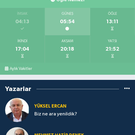
İMSAK
GÜNEŞ
ÖĞLE
04:13
05:54
13:11
İKINDI
AKŞAM
YATSI
17:04
20:18
21:52
Aylık Vakitler
Yazarlar
YÜKSEL ERCAN
Biz ne ara yenildik?