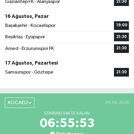
Gaziantep FK - Alanyaspor
21:30
16 Ağustos, Pazar
Başakşehir - Kocaelispor
19:00
Beşiktaş - Eyüpspor
21:30
Amed - Erzurumspor FK
21:30
17 Ağustos, Pazartesi
Samsunspor - Göztepe
21:30
KOCAELİ
06.08.2026
SONRAKI VAKTE KALAN
06:55:52
Öğle Namazı