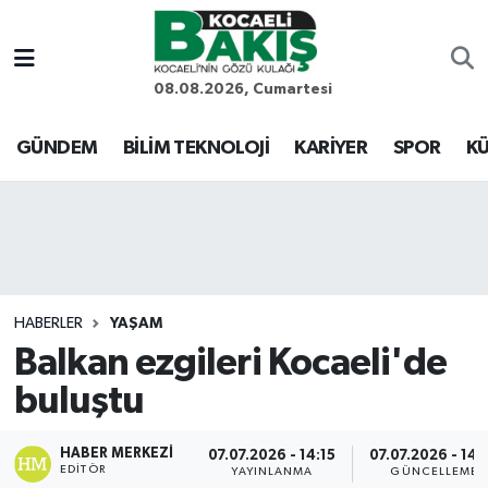
Kocaeli Nöbetçi Eczaneler
08.08.2026, Cumartesi
Kocaeli Hava Durumu
GÜNDEM
BİLİM TEKNOLOJİ
KARİYER
SPOR
KÜ
Kocaeli Trafik Yoğunluk Haritası
Süper Lig Puan Durumu ve Fikstür
Tüm Manşetler
HABERLER
YAŞAM
Balkan ezgileri Kocaeli'de
Son Dakika Haberleri
buluştu
Haber Arşivi
HABER MERKEZI
07.07.2026 - 14:15
07.07.2026 - 14:
EDITÖR
YAYINLANMA
GÜNCELLEME