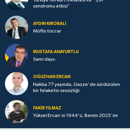
Türkiye’nin kürt meselesi ve “ Çin
sendromu etkisi”
AYDIN KIROBALI
Müflis tüccar
MUSTAFA ANAYURTLU
Sami dayıı.
OĞUZHAN ERCAN
Nakba 77 yaşında, Gazze'de sürdürülen
bir felaketin sessizliği
FAKİR YILMAZ
Yüksel Ercan'ın 1944'ü, Benim 2025'im