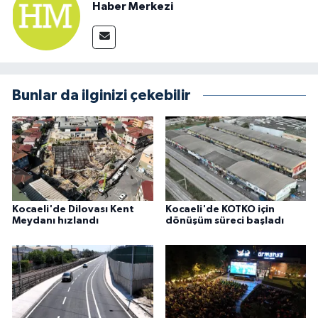
Haber Merkezi
Bunlar da ilginizi çekebilir
Kocaeli'de Dilovası Kent
Kocaeli'de KOTKO için
Meydanı hızlandı
dönüşüm süreci başladı