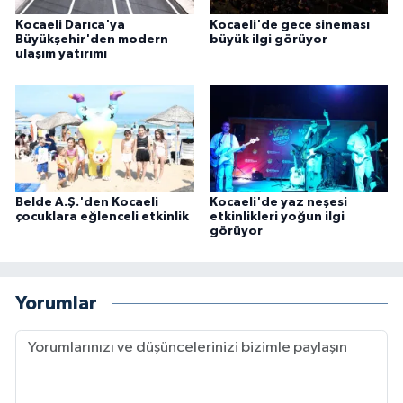
Kocaeli Darıca'ya
Kocaeli'de gece sineması
Büyükşehir'den modern
büyük ilgi görüyor
ulaşım yatırımı
Belde A.Ş.'den Kocaeli
Kocaeli'de yaz neşesi
çocuklara eğlenceli etkinlik
etkinlikleri yoğun ilgi
görüyor
Yorumlar