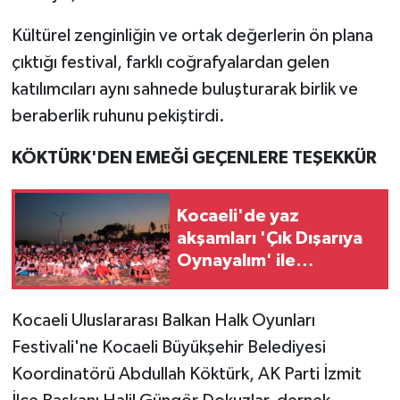
Kültürel zenginliğin ve ortak değerlerin ön plana
çıktığı festival, farklı coğrafyalardan gelen
katılımcıları aynı sahnede buluşturarak birlik ve
beraberlik ruhunu pekiştirdi.
KÖKTÜRK'DEN EMEĞİ GEÇENLERE TEŞEKKÜR
Kocaeli'de yaz
akşamları 'Çık Dışarıya
Oynayalım' ile
renklendi
Kocaeli Uluslararası Balkan Halk Oyunları
Festivali'ne Kocaeli Büyükşehir Belediyesi
Koordinatörü Abdullah Köktürk, AK Parti İzmit