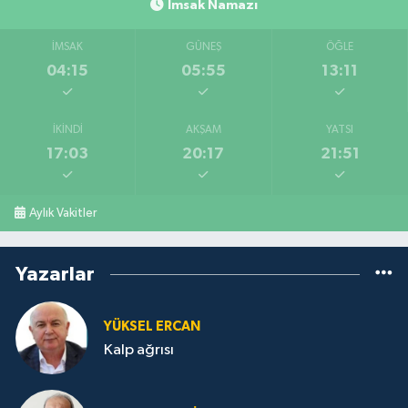
İmsak Namazı
İMSAK
GÜNEŞ
ÖĞLE
04:15
05:55
13:11
İKINDI
AKŞAM
YATSI
17:03
20:17
21:51
Aylık Vakitler
Yazarlar
YÜKSEL ERCAN
Kalp ağrısı