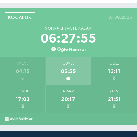
KOCAELİ
07.08.2026
SONRAKI VAKTE KALAN
06:27:54
Öğle Namazı
İMSAK
GÜNEŞ
ÖĞLE
04:15
05:55
13:11
İKINDI
AKŞAM
YATSI
17:03
20:17
21:51
Aylık Vakitler