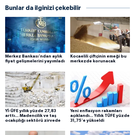
Bunlar da ilginizi çekebilir
Merkez Bankası'ndan aylık
Kocaelili çiftçinin emeği bu
fiyat gelişmelerini yayımladı
merkezde korunacak
Yİ-ÜFE yıllık yüzde 27,83
Yeni enflasyon rakamları
arttı... Madencilik ve taş
açıklandı... Yıllık TÜFE yüzde
ocakçılığı sektörü zirvede
31,75'e yükseldi