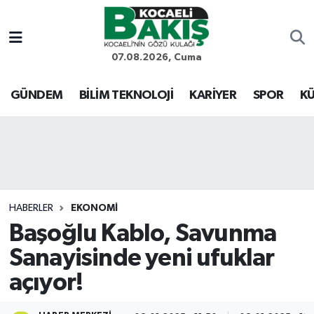
Kocaeli Nöbetçi Eczaneler
07.08.2026, Cuma
Kocaeli Hava Durumu
GÜNDEM
BİLİM TEKNOLOJİ
KARİYER
SPOR
KÜ
Kocaeli Trafik Yoğunluk Haritası
Süper Lig Puan Durumu ve Fikstür
Tüm Manşetler
HABERLER
EKONOMİ
Başoğlu Kablo, Savunma
Son Dakika Haberleri
Sanayisinde yeni ufuklar
Haber Arşivi
açıyor!