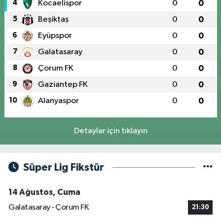
4
Kocaelispor
0
0
5
Beşiktaş
0
0
6
Eyüpspor
0
0
7
Galatasaray
0
0
8
Çorum FK
0
0
9
Gaziantep FK
0
0
10
Alanyaspor
0
0
Detaylar için tıklayın
Süper Lig Fikstür
14 Ağustos, Cuma
Galatasaray - Çorum FK
21:30