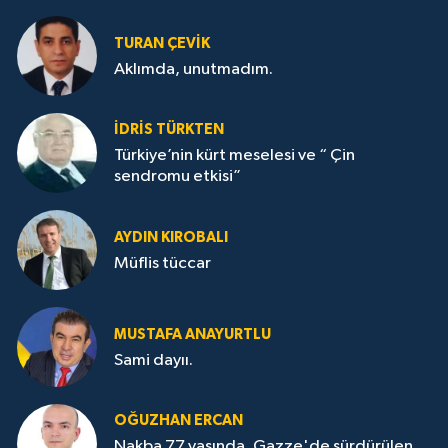
TURAN ÇEVİK
Aklımda, unutmadım.
İDRİS TÜRKTEN
Türkiye’nin kürt meselesi ve “ Çin
sendromu etkisi”
AYDIN KIROBALI
Müflis tüccar
MUSTAFA ANAYURTLU
Sami dayıı.
OĞUZHAN ERCAN
Nakba 77 yaşında, Gazze'de sürdürülen