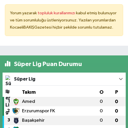
Yorum yazarak
topluluk kurallarımızı
kabul etmiş bulunuyor
ve tüm sorumluluğu üstleniyorsunuz. Yazılan yorumlardan
KocaeliBAKIŞGazetesi hiçbir şekilde sorumlu tutulamaz.
Süper Lig Puan Durumu
Süper Lig
#
Takım
O
P
1
Amed
0
0
2
Erzurumspor FK
0
0
3
Başakşehir
0
0