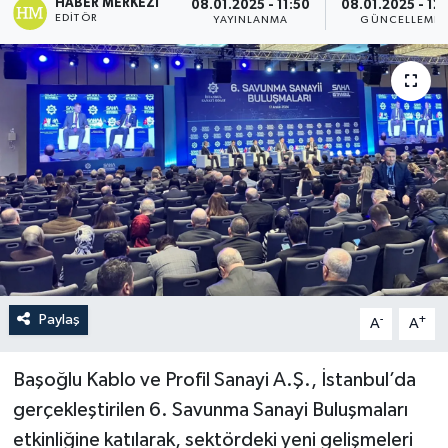
HABER MERKEZI
08.01.2025 - 11:50
08.01.2025 - 12:
EDITÖR
YAYINLANMA
GÜNCELLEME
Paylaş
-
+
A
A
Başoğlu Kablo ve Profil Sanayi A.Ş., İstanbul’da
gerçekleştirilen 6. Savunma Sanayi Buluşmaları
etkinliğine katılarak, sektördeki yeni gelişmeleri