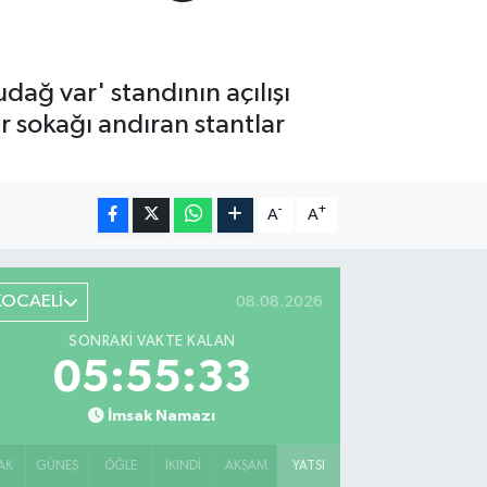
dağ var' standının açılışı
r sokağı andıran stantlar
-
+
A
A
KOCAELİ
08.08.2026
SONRAKI VAKTE KALAN
05:55:32
İmsak Namazı
AK
GÜNEŞ
ÖĞLE
İKINDI
AKŞAM
YATSI