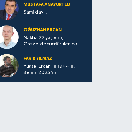
MUSTAFA ANAYURTLU
Sami dayıı.
OĞUZHAN ERCAN
Nakba 77 yaşında,
Gazze'de sürdürülen bir
felaketin sessizliği
FAKİR YILMAZ
Yüksel Ercan'ın 1944'ü,
Benim 2025'im