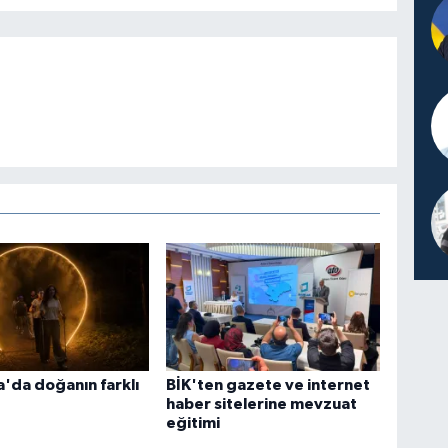
'da doğanın farklı
BİK'ten gazete ve internet
haber sitelerine mevzuat
eğitimi