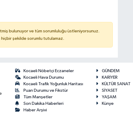
tmiş bulunuyor ve tüm sorumluluğu üstleniyorsunuz.
hiçbir şekilde sorumlu tutulamaz.
Kocaeli Nöbetçi Eczaneler
GÜNDEM
Kocaeli Hava Durumu
KARİYER
Kocaeli Trafik Yoğunluk Haritası
KÜLTÜR SANAT
Puan Durumu ve Fikstür
SİYASET
e
Tüm Manşetler
YAŞAM
Son Dakika Haberleri
Künye
Haber Arşivi