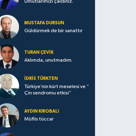
Umutlarımızı çaldınız.
MUSTAFA DURSUN
Güldürmek de bir sanattır
TURAN ÇEVİK
Aklımda, unutmadım.
İDRİS TÜRKTEN
Türkiye’nin kürt meselesi ve “
Çin sendromu etkisi”
AYDIN KIROBALI
Müflis tüccar