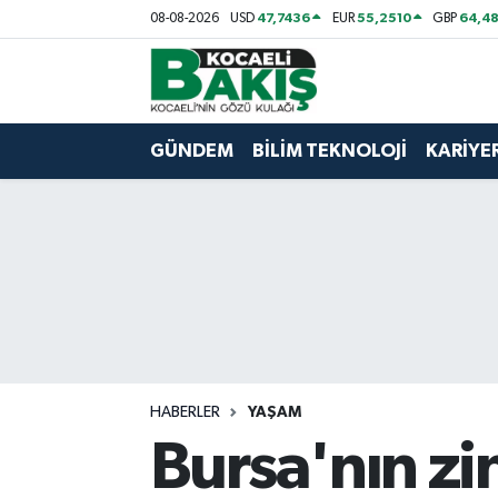
47,7436
55,2510
64,48
08-08-2026
USD
EUR
GBP
Kocaeli Nöbetçi Eczaneler
Kocaeli Hava Durumu
GÜNDEM
BİLİM TEKNOLOJİ
KARİYE
Kocaeli Trafik Yoğunluk Haritası
Süper Lig Puan Durumu ve Fikstür
Tüm Manşetler
Son Dakika Haberleri
HABERLER
YAŞAM
Haber Arşivi
Bursa'nın zi