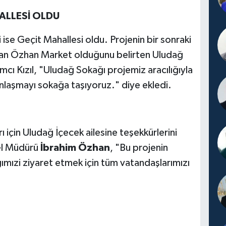
ALLESİ OLDU
 ise Geçit Mahallesi oldu. Projenin bir sonraki
alan Özhan Market olduğunu belirten Uludağ
cı Kızıl, "Uludağ Sokağı projemiz aracılığıyla
nlaşmayı sokağa taşıyoruz." diye ekledi.
rı için Uludağ İçecek ailesine teşekkürlerini
el Müdürü
İbrahim Özhan
, "Bu projenin
ımızi ziyaret etmek için tüm vatandaşlarımızı