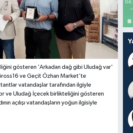
04:
Y
liğini gösteren 'Arkadan dağ gibi Uludağ var'
r Gross16 ve Geçit Özhan Market’te
stantlar vatandaşlar tarafından ilgiyle
r ve Uludağ İçecek birlikteliğini gösteren
nın açılışı vatandaşların yoğun ilgisiyle