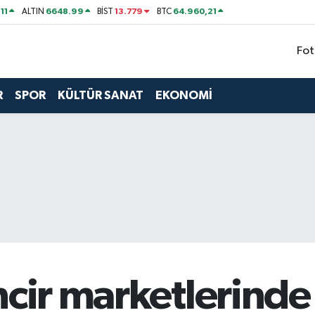
11
6648.99
13.779
64.960,21
ALTIN
BİST
BTC
Fot
R
SPOR
KÜLTÜR SANAT
EKONOMİ
ncir marketlerind