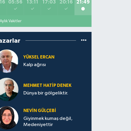
16
05:56
13:11
17:03
20:16
21:49
Aylık Vakitler
azarlar
YÜKSEL ERCAN
Kalp ağrısı
MEHMET HATİP DENEK
Dünya bir gölgeliktir.
NEVİN GÜLÇEBİ
Giyinmek kumaş değil,
Medeniyettir