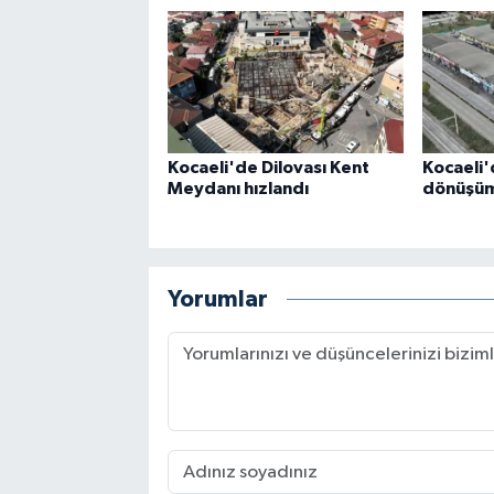
Kocaeli'de Dilovası Kent
Kocaeli'
Meydanı hızlandı
dönüşüm 
Yorumlar