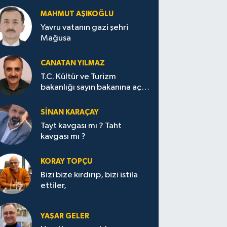
MAHMUT AŞIKOĞLU
Yavru vatanın gazi şehri
Mağusa
CANATAN YILMAZ
T.C. Kültür ve Turizm
bakanlığı sayın bakanına açık
mektup.
SİNAN KARAÇAY
Tayt kavgası mı ? Taht
kavgası mı ?
KORAY TOPÇU
Bizi bize kırdırıp, bizi istila
ettiler,
YAŞAR GELER