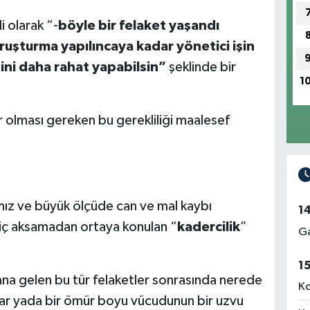
i olarak “-
böyle bir felaket yaşandı
oruşturma yapılıncaya kadar yönetici işin
şini daha rahat yapabilsin”
şeklinde bir
1
ır olması gereken bu gerekliliği maalesef
ğımız ve büyük ölçüde can ve mal kaybı
1
hiç aksamadan ortaya konulan “
kadercilik
”
Ga
1
a gelen bu tür felaketler sonrasında nerede
Ko
lar yada bir ömür boyu vücudunun bir uzvu