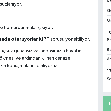
Ka
uçlanıyor.
Ge
Ga
e homurdanmalar çıkıyor.
1
nada oturuyorlar ki ?”
sorusu yöneltiliyor.
Ba
Be
çsuz günahsız vatandaşımızın hayatını
ökmesi ve ardından kılınan cenaze
Am
kın konuşmalarını dinliyoruz.
1
Sa