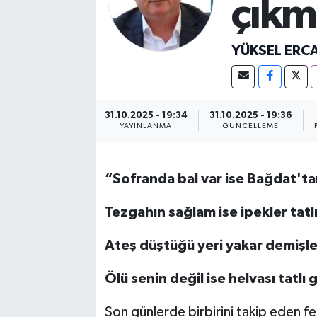
çıkm
YÜKSEL ERC
31.10.2025 - 19:34
31.10.2025 - 19:36
YAYINLANMA
GÜNCELLEME
“Sofranda bal var ise Bağdat'tan 
Tezgahın sağlam ise ipekler tatlı 
Ateş düştüğü yeri yakar demişle
Ölü senin değil ise helvası tatlı g
Son günlerde birbirini takip eden fela