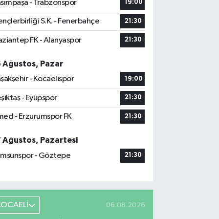
sımpaşa - Trabzonspor
19:00
nçlerbirliği S.K. - Fenerbahçe
21:30
ziantep FK - Alanyaspor
21:30
6 Ağustos, Pazar
şakşehir - Kocaelispor
19:00
şiktaş - Eyüpspor
21:30
ed - Erzurumspor FK
21:30
7 Ağustos, Pazartesi
msunspor - Göztepe
21:30
KOCAELİ
06.08.2026