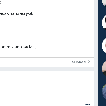
i
acak hafızası yok.
acağımız ana kadar.,
SONRAKI