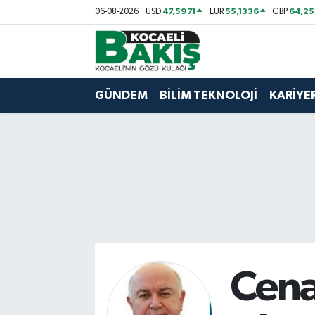
47,5971
55,1336
64,2
06-08-2026
USD
EUR
GBP
Kocaeli Nöbetçi Eczaneler
Kocaeli Hava Durumu
GÜNDEM
BİLİM TEKNOLOJİ
KARİYE
Kocaeli Trafik Yoğunluk Haritası
Süper Lig Puan Durumu ve Fikstür
Tüm Manşetler
Son Dakika Haberleri
Haber Arşivi
Cena