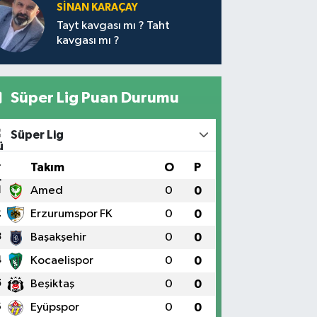
SİNAN KARAÇAY
Tayt kavgası mı ? Taht
kavgası mı ?
Süper Lig Puan Durumu
Süper Lig
#
Takım
O
P
1
Amed
0
0
2
Erzurumspor FK
0
0
3
Başakşehir
0
0
4
Kocaelispor
0
0
5
Beşiktaş
0
0
6
Eyüpspor
0
0