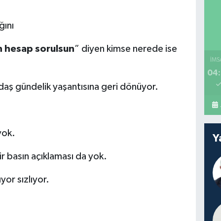
ğını
n hesap sorulsun
” diyen kimse nerede ise
İMS
04:
aş gündelik yaşantısına geri dönüyor.
yok.
Y
r basın açıklaması da yok.
yor sızlıyor.