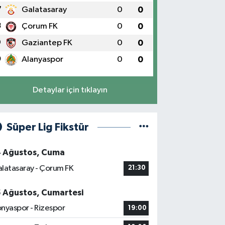
7
Galatasaray
0
0
8
Çorum FK
0
0
9
Gaziantep FK
0
0
0
Alanyaspor
0
0
Detaylar için tıklayın
Süper Lig Fikstür
4 Ağustos, Cuma
latasaray - Çorum FK
21:30
5 Ağustos, Cumartesi
nyaspor - Rizespor
19:00