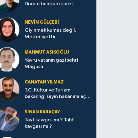
Durum bundan ibaret
NEVİN GÜLÇEBİ
Giyinmek kumaş değil,
Medeniyettir
MAHMUT AŞIKOĞLU
Yavru vatanın gazi şehri
Mağusa
CANATAN YILMAZ
T.C. Kültür ve Turizm
bakanlığı sayın bakanına açık
mektup.
SİNAN KARAÇAY
Tayt kavgası mı ? Taht
kavgası mı ?