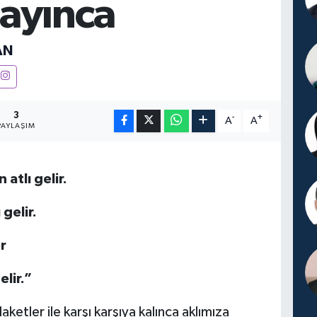
ayınca
AN
3
-
+
A
A
PAYLAŞIM
atlı gelir.
gelir.
r
elir.”
ketler ile karşı karşıya kalınca aklımıza