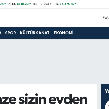
534
6518.23
13.703
64.475,47
ALTIN
BİST
BTC
Fot
R
SPOR
KÜLTÜR SANAT
EKONOMİ
Y
ze sizin evden