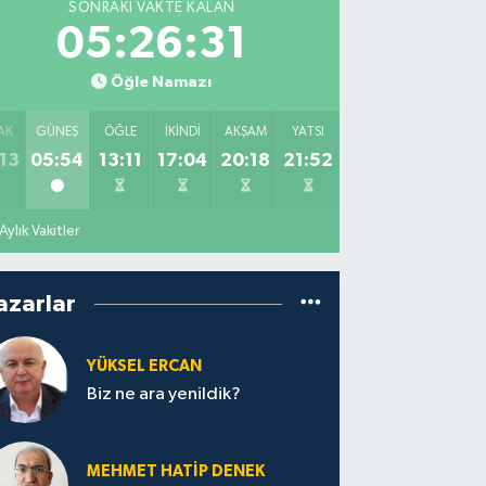
SONRAKI VAKTE KALAN
05:26:30
Öğle Namazı
AK
GÜNEŞ
ÖĞLE
İKINDI
AKŞAM
YATSI
13
05:54
13:11
17:04
20:18
21:52
Aylık Vakitler
azarlar
YÜKSEL ERCAN
Biz ne ara yenildik?
MEHMET HATİP DENEK