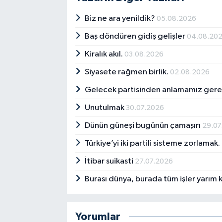
Biz ne ara yenildik?
05.08.2026
Baş döndüren gidiş gelişler
04.08.20
Kiralık akıl.
03.08.2026
Siyasete rağmen birlik.
02.08.2026
Gelecek partisinden anlamamız ger
Unutulmak
30.07.2026
Dünün güneşi bugünün çamaşırı
29.07
Türkiye’yi iki partili sisteme zorlamak.
İtibar suikasti
27.07.2026
Burası dünya, burada tüm işler yarım k
Yorumlar