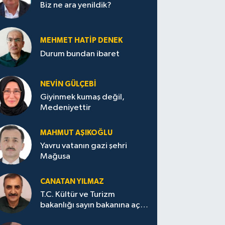
Biz ne ara yenildik?
MEHMET HATİP DENEK
Durum bundan ibaret
NEVİN GÜLÇEBİ
Giyinmek kumaş değil,
Medeniyettir
MAHMUT AŞIKOĞLU
Yavru vatanın gazi şehri
Mağusa
CANATAN YILMAZ
T.C. Kültür ve Turizm
bakanlığı sayın bakanına açık
mektup.