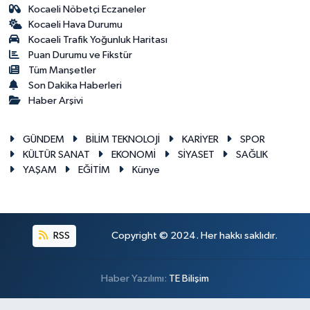
Kocaeli Nöbetçi Eczaneler
Kocaeli Hava Durumu
Kocaeli Trafik Yoğunluk Haritası
Puan Durumu ve Fikstür
Tüm Manşetler
Son Dakika Haberleri
Haber Arşivi
GÜNDEM
BİLİM TEKNOLOJİ
KARİYER
SPOR
KÜLTÜR SANAT
EKONOMİ
SİYASET
SAĞLIK
YAŞAM
EĞİTİM
Künye
RSS
Copyright © 2024. Her hakkı saklıdır.
Haber Yazılımı:
TE Bilişim