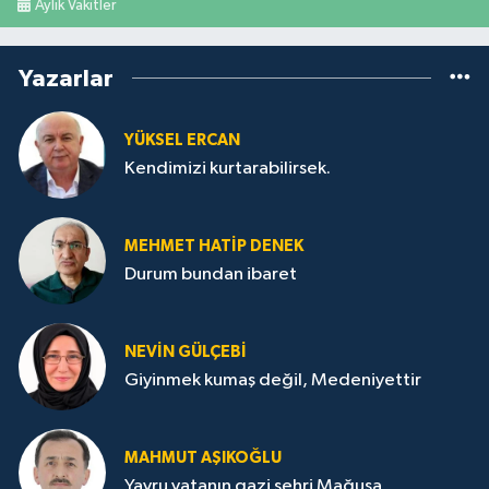
Aylık Vakitler
Yazarlar
YÜKSEL ERCAN
Kendimizi kurtarabilirsek.
MEHMET HATİP DENEK
Durum bundan ibaret
NEVİN GÜLÇEBİ
Giyinmek kumaş değil, Medeniyettir
MAHMUT AŞIKOĞLU
Yavru vatanın gazi şehri Mağusa