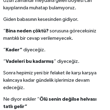
Uzun zamandır meydana gelen böylesi can
kayıplarında muhatap bulamıyoruz.
Giden babasının kesesinden gidiyor.
“
Bina neden çöktü?
sorusuna göreceksiniz
mantıklı bir cevap verilemeyecek.
“
Kader”
diyeceğiz.
“
Vadeleri bu kadarmış
” diyeceğiz.
Sonra hepimiz yeni bir felaket ile karşı karşıya
kalıncaya kadar gündelik işlerimize devam
edeceğiz.
Ne diyor eskiler “
Ölü senin değilse helvası
tatlı gelir”