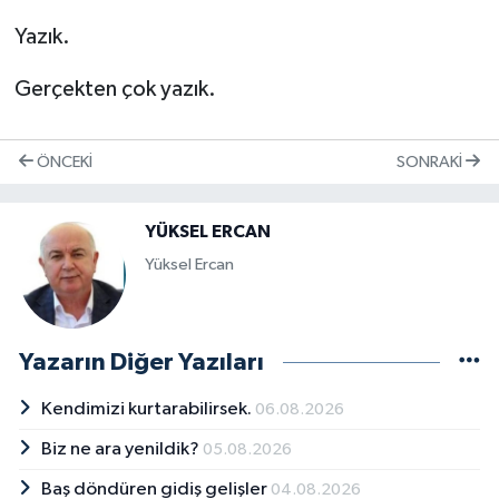
Yazık.
Gerçekten çok yazık.
ÖNCEKI
SONRAKI
YÜKSEL ERCAN
Yüksel Ercan
Yazarın Diğer Yazıları
Kendimizi kurtarabilirsek.
06.08.2026
Biz ne ara yenildik?
05.08.2026
Baş döndüren gidiş gelişler
04.08.2026