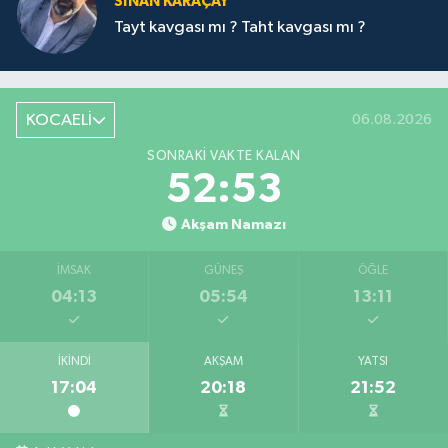
SİNAN KARAÇAY
Tayt kavgası mı ? Taht kavgası mı ?
KOCAELİ
06.08.2026
SONRAKI VAKTE KALAN
52:53
Akşam Namazı
İMSAK
GÜNEŞ
ÖĞLE
04:13
05:54
13:11
İKINDI
AKŞAM
YATSI
17:04
20:18
21:52