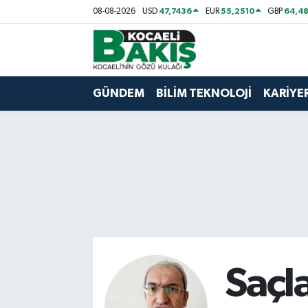
47,7436
55,2510
64,48
08-08-2026
USD
EUR
GBP
Kocaeli Nöbetçi Eczaneler
Kocaeli Hava Durumu
GÜNDEM
BİLİM TEKNOLOJİ
KARİYE
Kocaeli Trafik Yoğunluk Haritası
Süper Lig Puan Durumu ve Fikstür
Tüm Manşetler
Son Dakika Haberleri
Haber Arşivi
Saçl