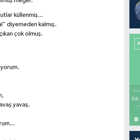
 olmuş meğer.
utlar küllenmiş…
al” diyemeden kalmış.
 çıkan çok olmuş.
liyorum.
İMS
h,
04:
yavaş yavaş.
yorum…