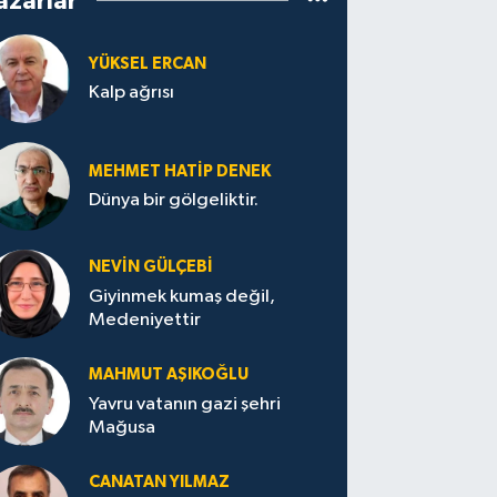
azarlar
YÜKSEL ERCAN
Kalp ağrısı
MEHMET HATİP DENEK
Dünya bir gölgeliktir.
NEVİN GÜLÇEBİ
Giyinmek kumaş değil,
Medeniyettir
MAHMUT AŞIKOĞLU
Yavru vatanın gazi şehri
Mağusa
CANATAN YILMAZ