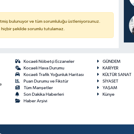
tmiş bulunuyor ve tüm sorumluluğu üstleniyorsunuz.
hiçbir şekilde sorumlu tutulamaz.
Kocaeli Nöbetçi Eczaneler
GÜNDEM
Kocaeli Hava Durumu
KARİYER
Kocaeli Trafik Yoğunluk Haritası
KÜLTÜR SANAT
Puan Durumu ve Fikstür
SİYASET
e
Tüm Manşetler
YAŞAM
Son Dakika Haberleri
Künye
Haber Arşivi