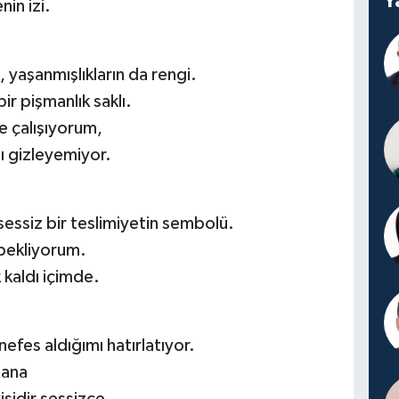
Y
nin izi.
 yaşanmışlıkların da rengi.
ir pişmanlık saklı.
 çalışıyorum,
ı gizleyemiyor.
sessiz bir teslimiyetin sembolü.
i bekliyorum.
 kaldı içimde.
efes aldığımı hatırlatıyor.
bana
şidir sessizce.