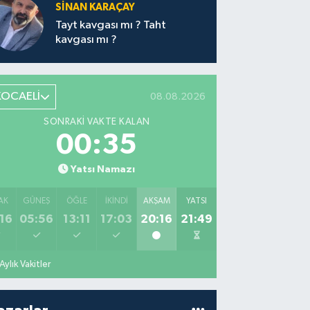
SİNAN KARAÇAY
Tayt kavgası mı ? Taht
kavgası mı ?
KOCAELİ
08.08.2026
SONRAKI VAKTE KALAN
00:34
Yatsı Namazı
AK
GÜNEŞ
ÖĞLE
İKINDI
AKŞAM
YATSI
16
05:56
13:11
17:03
20:16
21:49
Aylık Vakitler