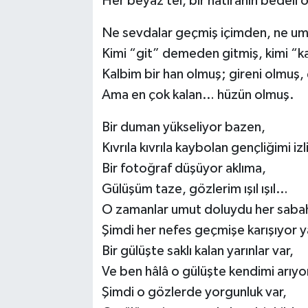
Her beyaz tel, bir hatıranın bedeli
Ne sevdalar geçmiş içimden, ne um
Kimi “git” demeden gitmiş, kimi “k
Kalbim bir han olmuş; gireni olmuş,
Ama en çok kalan… hüzün olmuş.
Bir duman yükseliyor bazen,
Kıvrıla kıvrıla kaybolan gençliğimi iz
Bir fotoğraf düşüyor aklıma,
Gülüşüm taze, gözlerim ışıl ışıl…
O zamanlar umut doluydu her saba
Şimdi her nefes geçmişe karışıyor 
Bir gülüşte saklı kalan yarınlar var,
Ve ben hâlâ o gülüşte kendimi arı
Şimdi o gözlerde yorgunluk var,