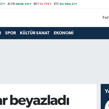
11
6648.99
13.773
64.960,21
ALTIN
BİST
BTC
Fot
R
SPOR
KÜLTÜR SANAT
EKONOMİ
Y
ar beyazladı