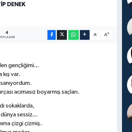
İP DENEK
4
-
+
A
A
PAYLAŞIM
den gençliğimi…
 kış var.
r sanıyordum.
ırçası acımasız boyarmış saçları.
dı sokaklarda,
, dünya sessiz…
nıma çizgi çizmiş.