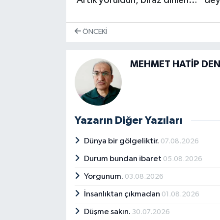
ÖNCEKI
MEHMET HATİP DE
Yazarın Diğer Yazıları
Dünya bir gölgeliktir.
07.08.2026
Durum bundan ibaret
05.08.2026
Yorgunum.
03.08.2026
İnsanlıktan çıkmadan
01.08.2026
Düşme sakın.
30.07.2026