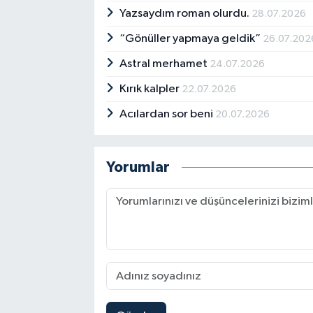
Yazsaydım roman olurdu.
28.07.2026
“Gönüller yapmaya geldik”
26.07.202
Astral merhamet
24.07.2026
Kırık kalpler
22.07.2026
Acılardan sor beni
20.07.2026
Yorumlar