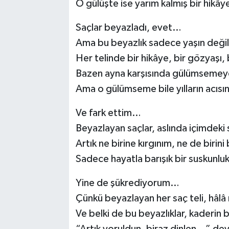
O gülüşte ise yarım kalmış bir hikâye
Saçlar beyazladı, evet…
Ama bu beyazlık sadece yaşın değil,
Her telinde bir hikâye, bir gözyaşı, b
Bazen ayna karşısında gülümsemeye
Ama o gülümseme bile yılların acısın
Ve fark ettim…
Beyazlayan saçlar, aslında içimdeki 
Artık ne birine kırgınım, ne de birin
Sadece hayatla barışık bir suskunluk
Yine de şükrediyorum…
Çünkü beyazlayan her saç teli, hâlâ n
Ve belki de bu beyazlıklar, kaderin 
“Artık yoruldun, biraz dinlen…” deyi