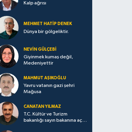
Kalp ağrısı
MEHMET HATİP DENEK
Dünya bir gölgeliktir.
NEVİN GÜLÇEBİ
Giyinmek kumaş değil,
Medeniyettir
MAHMUT AŞIKOĞLU
Yavru vatanın gazi şehri
Mağusa
CANATAN YILMAZ
T.C. Kültür ve Turizm
bakanlığı sayın bakanına açık
mektup.