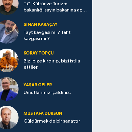
T.C. Kültür ve Turizm
bakanlığı sayın bakanına açık
mektup.
SİNAN KARAÇAY
Tayt kavgası mı ? Taht
kavgası mı ?
KORAY TOPÇU
Bizi bize kırdırıp, bizi istila
ettiler,
YAŞAR GELER
Umutlarımızı çaldınız.
MUSTAFA DURSUN
Güldürmek de bir sanattır