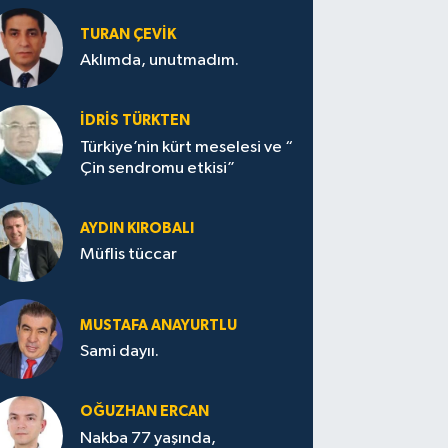
TURAN ÇEVİK
Aklımda, unutmadım.
İDRİS TÜRKTEN
Türkiye’nin kürt meselesi ve “
Çin sendromu etkisi”
AYDIN KIROBALI
Müflis tüccar
MUSTAFA ANAYURTLU
Sami dayıı.
OĞUZHAN ERCAN
Nakba 77 yaşında,