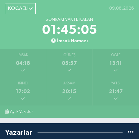
KOCAELİ
09.08.2026
SONRAKI VAKTE KALAN
01:45:04
İmsak Namazı
İMSAK
GÜNEŞ
ÖĞLE
04:18
05:57
13:11
İKINDI
AKŞAM
YATSI
17:02
20:15
21:47
Aylık Vakitler
Yazarlar