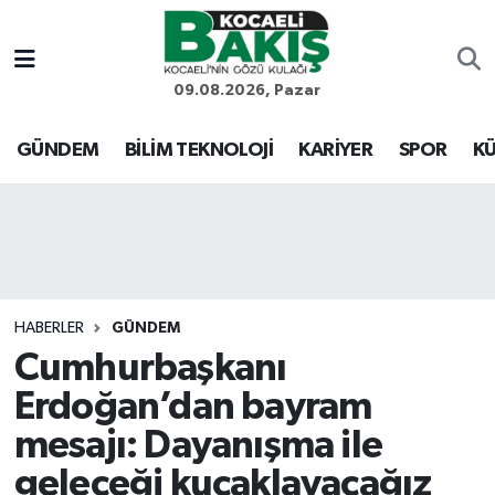
Kocaeli Nöbetçi Eczaneler
09.08.2026, Pazar
Kocaeli Hava Durumu
GÜNDEM
BİLİM TEKNOLOJİ
KARİYER
SPOR
KÜ
Kocaeli Trafik Yoğunluk Haritası
Süper Lig Puan Durumu ve Fikstür
Tüm Manşetler
HABERLER
GÜNDEM
Cumhurbaşkanı
Son Dakika Haberleri
Erdoğan’dan bayram
Haber Arşivi
mesajı: Dayanışma ile
geleceği kucaklayacağız