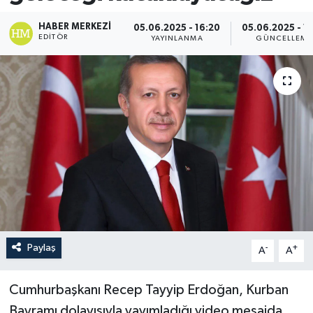
HABER MERKEZI
05.06.2025 - 16:20
05.06.2025 - 16
EDITÖR
YAYINLANMA
GÜNCELLEME
Paylaş
-
+
A
A
Cumhurbaşkanı Recep Tayyip Erdoğan, Kurban
Bayramı dolayısıyla yayımladığı video mesajda,