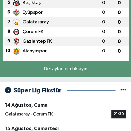
5
Beşiktaş
0
0
6
Eyüpspor
0
0
7
Galatasaray
0
0
8
Çorum FK
0
0
9
Gaziantep FK
0
0
10
Alanyaspor
0
0
Detaylar için tıklayın
Süper Lig Fikstür
14 Ağustos, Cuma
Galatasaray - Çorum FK
21:30
15 Ağustos, Cumartesi