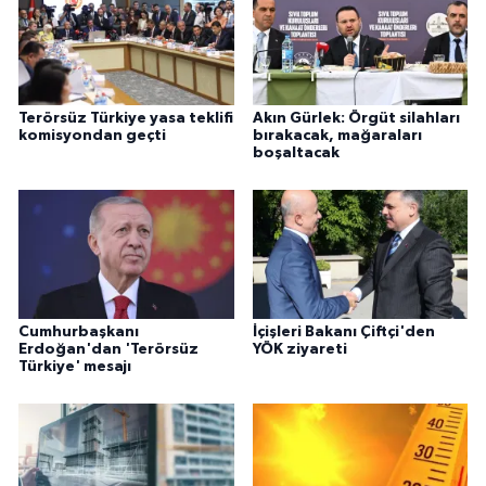
Terörsüz Türkiye yasa teklifi
Akın Gürlek: Örgüt silahları
komisyondan geçti
bırakacak, mağaraları
boşaltacak
Cumhurbaşkanı
İçişleri Bakanı Çiftçi'den
Erdoğan'dan 'Terörsüz
YÖK ziyareti
Türkiye' mesajı