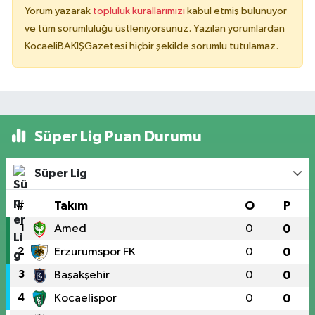
Yorum yazarak
topluluk kurallarımızı
kabul etmiş bulunuyor
ve tüm sorumluluğu üstleniyorsunuz. Yazılan yorumlardan
KocaeliBAKIŞGazetesi hiçbir şekilde sorumlu tutulamaz.
Süper Lig Puan Durumu
Süper Lig
#
Takım
O
P
1
Amed
0
0
2
Erzurumspor FK
0
0
3
Başakşehir
0
0
4
Kocaelispor
0
0