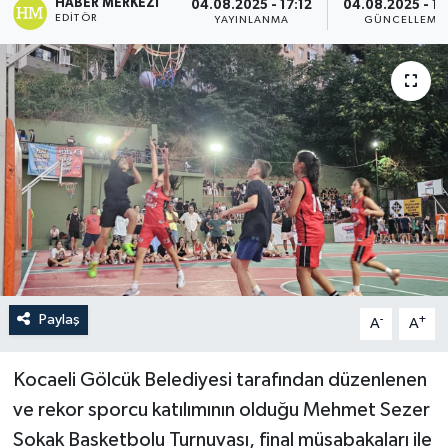
HABER MERKEZI
04.08.2025 - 17:12
04.08.2025 - 19
EDITÖR
YAYINLANMA
GÜNCELLEME
Paylaş
-
+
A
A
Kocaeli Gölcük Belediyesi tarafından düzenlenen
ve rekor sporcu katılımının olduğu Mehmet Sezer
Sokak Basketbolu Turnuvası, final müsabakaları ile