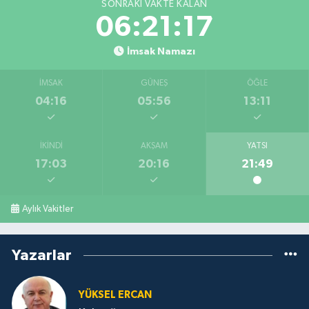
SONRAKI VAKTE KALAN
06:21:16
İmsak Namazı
İMSAK
GÜNEŞ
ÖĞLE
04:16
05:56
13:11
İKINDI
AKŞAM
YATSI
17:03
20:16
21:49
Aylık Vakitler
Yazarlar
YÜKSEL ERCAN