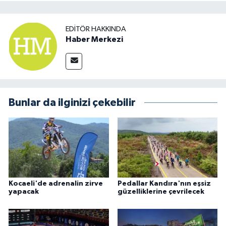
EDITÖR HAKKINDA
Haber Merkezi
Bunlar da ilginizi çekebilir
Kocaeli'de adrenalin zirve
Pedallar Kandıra'nın eşsiz
yapacak
güzelliklerine çevrilecek