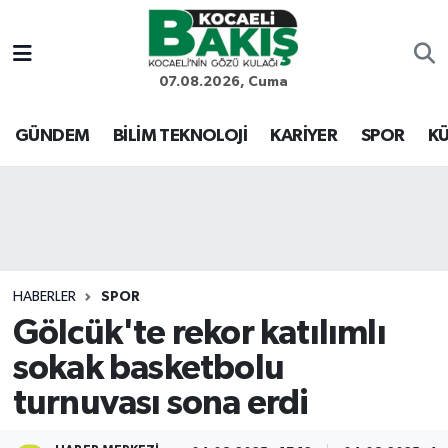
Kocaeli Nöbetçi Eczaneler
07.08.2026, Cuma
Kocaeli Hava Durumu
GÜNDEM
BİLİM TEKNOLOJİ
KARİYER
SPOR
KÜ
Kocaeli Trafik Yoğunluk Haritası
Süper Lig Puan Durumu ve Fikstür
Tüm Manşetler
HABERLER
SPOR
Gölcük'te rekor katılımlı
Son Dakika Haberleri
sokak basketbolu
Haber Arşivi
turnuvası sona erdi