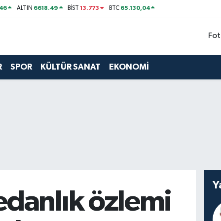
46
6618.49
13.773
65.130,04
ALTIN
BİST
BTC
Fot
R
SPOR
KÜLTÜR SANAT
EKONOMİ
Y
danlık özlemi