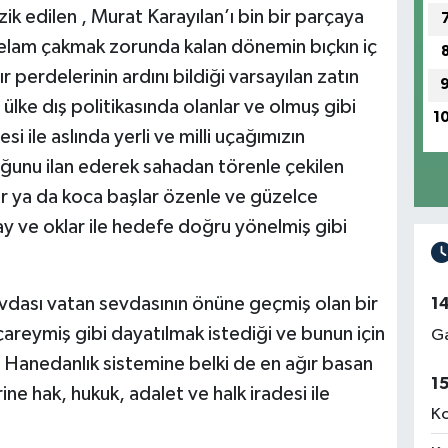
zik edilen , Murat Karayılan’ı bin bir parçaya
selam çakmak zorunda kalan dönemin bıçkın iç
r perdelerinin ardını bildiği varsayılan zatın
ülke dış politikasında olanlar ve olmuş gibi
1
i ile aslında yerli ve milli uçağımızın
uğunu ilan ederek sahadan törenle çekilen
 ya da koca başlar özenle ve güzelce
ay ve oklar ile hedefe doğru yönelmiş gibi
sevdası vatan sevdasının önüne geçmiş olan bir
1
çareymiş gibi dayatılmak istediği ve bunun için
Ga
 Hanedanlık sistemine belki de en ağır basan
1
ine hak, hukuk, adalet ve halk iradesi ile
Ko