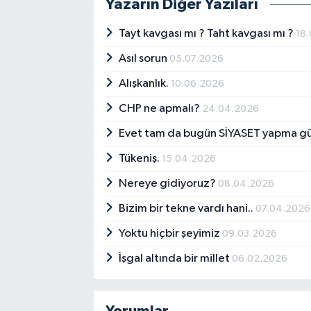
Yazarın Diğer Yazıları
Tayt kavgası mı ? Taht kavgası mı ?
18
Asıl sorun
05.07.2026
Alışkanlık.
10.06.2026
CHP ne apmalı?
24.04.2026
Evet tam da bugün SİYASET yapma g
Tükeniş.
15.04.2026
Nereye gidiyoruz?
08.04.2026
Bizim bir tekne vardı hani..
07.04.2026
Yoktu hiçbir şeyimiz
09.03.2026
İşgal altında bir millet
06.02.2026