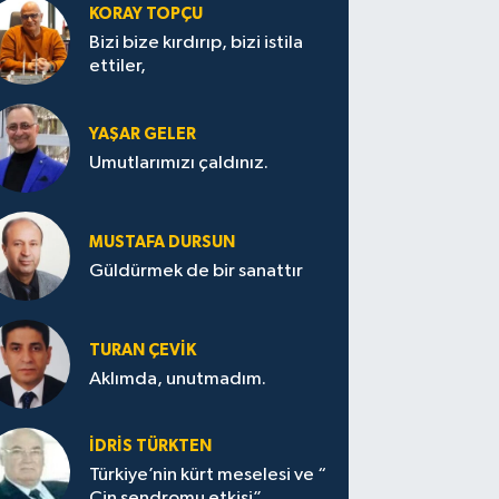
KORAY TOPÇU
Bizi bize kırdırıp, bizi istila
ettiler,
YAŞAR GELER
Umutlarımızı çaldınız.
MUSTAFA DURSUN
Güldürmek de bir sanattır
TURAN ÇEVİK
Aklımda, unutmadım.
İDRİS TÜRKTEN
Türkiye’nin kürt meselesi ve “
Çin sendromu etkisi”