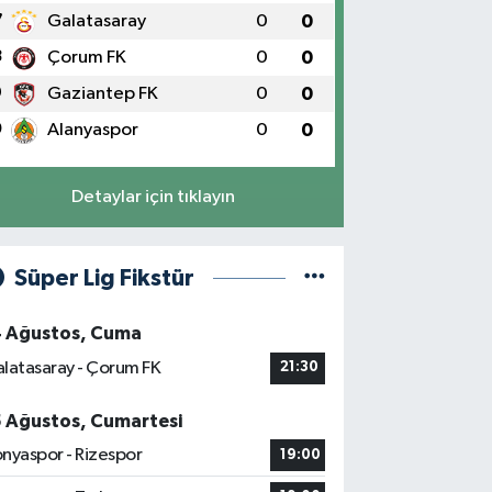
7
Galatasaray
0
0
8
Çorum FK
0
0
9
Gaziantep FK
0
0
0
Alanyaspor
0
0
Detaylar için tıklayın
Süper Lig Fikstür
4 Ağustos, Cuma
latasaray - Çorum FK
21:30
5 Ağustos, Cumartesi
nyaspor - Rizespor
19:00