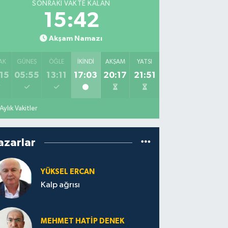
SONRAKI VAKTE KALAN
15:41
Akşam Namazı
AK
GÜNEŞ
ÖĞLE
İKINDI
AKŞAM
YATSI
15
05:55
13:11
17:03
20:17
21:51
Aylık Vakitler
azarlar
YÜKSEL ERCAN
Kalp ağrısı
MEHMET HATİP DENEK