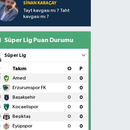
SİNAN KARAÇAY
Tayt kavgası mı ? Taht
kavgası mı ?
Süper Lig Puan Durumu
Süper Lig
#
Takım
O
P
1
Amed
0
0
2
Erzurumspor FK
0
0
3
Başakşehir
0
0
4
Kocaelispor
0
0
5
Beşiktaş
0
0
6
Eyüpspor
0
0