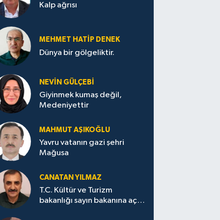
Kalp ağrısı
MEHMET HATİP DENEK
Dünya bir gölgeliktir.
NEVİN GÜLÇEBİ
Giyinmek kumaş değil,
Medeniyettir
MAHMUT AŞIKOĞLU
Yavru vatanın gazi şehri
Mağusa
CANATAN YILMAZ
T.C. Kültür ve Turizm
bakanlığı sayın bakanına açık
mektup.