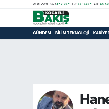
47,7106
55,1652
64,40
07-08-2026
USD
EUR
GBP
Kocaeli Nöbetçi Eczaneler
Kocaeli Hava Durumu
GÜNDEM
BİLİM TEKNOLOJİ
KARİYE
Kocaeli Trafik Yoğunluk Haritası
Süper Lig Puan Durumu ve Fikstür
Tüm Manşetler
Son Dakika Haberleri
Haber Arşivi
Hane