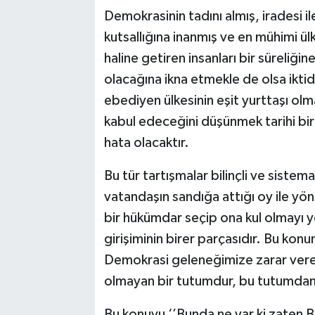
Demokrasinin tadını almış, iradesi i
kutsallığına inanmış ve en mühimi ül
haline getiren insanları bir süreliğin
olacağına ikna etmekle de olsa iktid
ebediyen ülkesinin eşit yurttaşı ol
kabul edeceğini düşünmek tarihi bir 
hata olacaktır.
Bu tür tartışmalar bilinçli ve sistem
vatandaşın sandığa attığı oy ile yön
bir hükümdar seçip ona kul olmayı 
girişiminin birer parçasıdır. Bu konu
Demokrasi geleneğimize zarar ver
olmayan bir tutumdur, bu tutumdan ı
Bu konuyu ‘’Bunda ne var ki zaten B