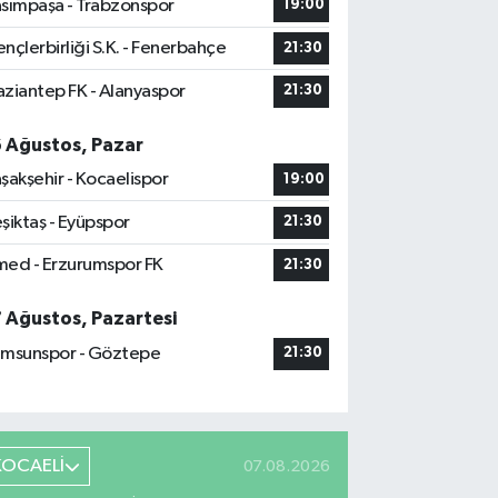
sımpaşa - Trabzonspor
19:00
nçlerbirliği S.K. - Fenerbahçe
21:30
ziantep FK - Alanyaspor
21:30
6 Ağustos, Pazar
şakşehir - Kocaelispor
19:00
şiktaş - Eyüpspor
21:30
ed - Erzurumspor FK
21:30
7 Ağustos, Pazartesi
msunspor - Göztepe
21:30
KOCAELİ
07.08.2026