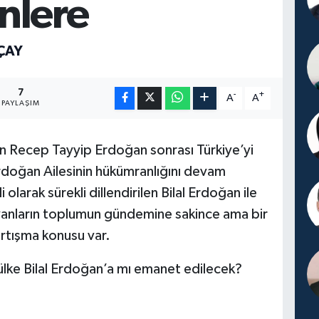
nlere
ÇAY
7
-
+
A
A
PAYLAŞIM
n Recep Tayyip Erdoğan sonrası Türkiye’yi
rdoğan Ailesinin hükümranlığını devam
 olarak sürekli dillendirilen Bilal Erdoğan ile
yanların toplumun gündemine sakince ama bir
tartışma konusu var.
lke Bilal Erdoğan’a mı emanet edilecek?