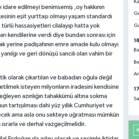
Ka
le idare edilmeyi benimsemiş ,oy hakkının
Ge
kesinin eşit yurttaşı olmayı yaşam standardı
e türlü hassasiyetleri cilalayıp hatta yok
Ga
arı kendilerine verdi diye bundan sonrası için
1
mak yerine padişahının emre amade kulu olmayı
Ba
yanılgı ve geri dönüşü sancılı olan vahim bir
Be
Am
atik olarak çıkartılan ve babadan oğula değil
etilmek isteyen milyonların iradesini kendisine
1
yeğleyen azınlığın tahakkümü altına sokma
Sa
nun tartışılması dahi yüz yıllık Cumhuriyet ve
ecek ama asla onu sekteye uğratması mümkün
srarla ve derhal vazgeçilmelidir.
ilal Erdoğan da aday olacak ve seçimle iktidar