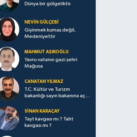
Dünya bir gölgeliktir.
NEVİN GÜLÇEBİ
Giyinmek kumaş değil,
Medeniyettir
MAHMUT AŞIKOĞLU
Yavru vatanın gazi şehri
Mağusa
CANATAN YILMAZ
T.C. Kültür ve Turizm
bakanlığı sayın bakanına açık
mektup.
SİNAN KARAÇAY
Tayt kavgası mı ? Taht
kavgası mı ?