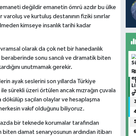
 emaneti değildir emanetin ömrü azdır bu ülke
 varoluş ve kurtuluş destanının fiziki sınırlar
lmeden kimseye insanlık tarihi kadar
avramsal olarak da çok net bir hanedanlık
n beraberinde sonu sancılı ve dramatik biten
ıkardığını unutmamak gerekir.
in ayak seslerini son yıllarda Türkiye
ile sürekli üzeri örtülen ancak mızrağın çuvala
ğa dökülüp saçılan olaylar ve hesaplaşma
 herkesin vakıf olduğunu biliyoruz.
zda bir teknede korumalar tarafından
n biten damat senaryosunun ardından itibarı