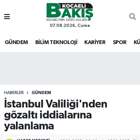
Kocaeli Nöbetçi Eczaneler
07.08.2026, Cuma
Kocaeli Hava Durumu
GÜNDEM
BİLİM TEKNOLOJİ
KARİYER
SPOR
KÜ
Kocaeli Trafik Yoğunluk Haritası
Süper Lig Puan Durumu ve Fikstür
Tüm Manşetler
HABERLER
GÜNDEM
İstanbul Valiliği'nden
Son Dakika Haberleri
gözaltı iddialarına
Haber Arşivi
yalanlama