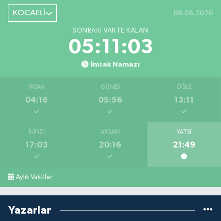
KOCAELİ
08.08.2026
SONRAKI VAKTE KALAN
05:11:03
İmsak Namazı
İMSAK
GÜNEŞ
ÖĞLE
04:16
05:56
13:11
İKINDI
AKŞAM
YATSI
17:03
20:16
21:49
Aylık Vakitler
Yazarlar