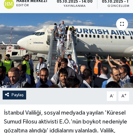
HABER MERKEZI
05.10.2025 - 14:00
05.10.2025 - 17
EDITÖR
YAYINLANMA
GÜNCELLEME
Paylaş
-
+
A
A
İstanbul Valiliği, sosyal medyada yayılan 'Küresel
Sumud Filosu aktivisti E.Ö.'nün boykot nedeniyle
gözaltına alındığı' iddialarını yalanladı. Valilik,