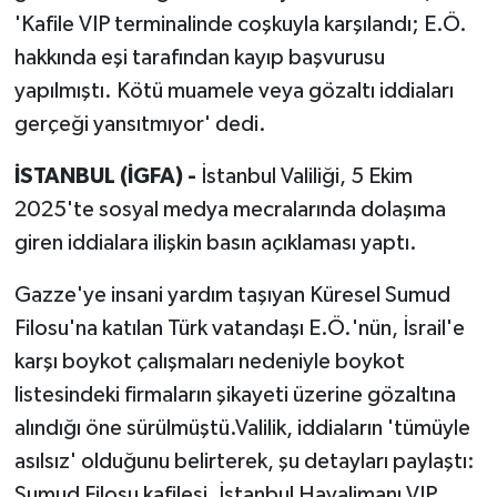
'Kafile VIP terminalinde coşkuyla karşılandı; E.Ö.
hakkında eşi tarafından kayıp başvurusu
yapılmıştı. Kötü muamele veya gözaltı iddiaları
gerçeği yansıtmıyor' dedi.
İSTANBUL (İGFA) -
İstanbul Valiliği, 5 Ekim
2025'te sosyal medya mecralarında dolaşıma
giren iddialara ilişkin basın açıklaması yaptı.
Gazze'ye insani yardım taşıyan Küresel Sumud
Filosu'na katılan Türk vatandaşı E.Ö.'nün, İsrail'e
karşı boykot çalışmaları nedeniyle boykot
listesindeki firmaların şikayeti üzerine gözaltına
alındığı öne sürülmüştü.Valilik, iddiaların 'tümüyle
asılsız' olduğunu belirterek, şu detayları paylaştı:
Sumud Filosu kafilesi, İstanbul Havalimanı VIP