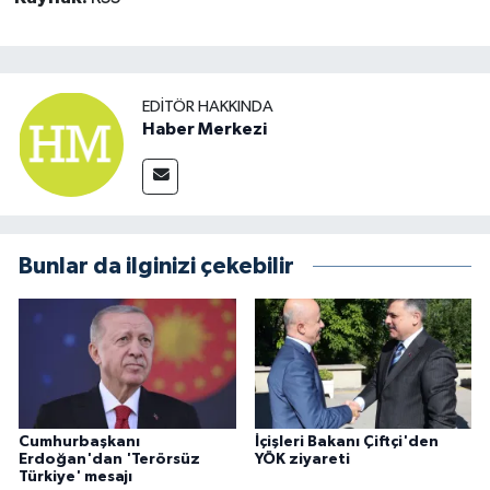
EDITÖR HAKKINDA
Haber Merkezi
Bunlar da ilginizi çekebilir
Cumhurbaşkanı
İçişleri Bakanı Çiftçi'den
Erdoğan'dan 'Terörsüz
YÖK ziyareti
Türkiye' mesajı