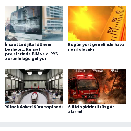
İnşaatta dijital dönem
Bugün yurt genelinde hava
başlıyor... Ruhsat
nasıl olacak?
projelerinde BIM ve e-PYS
zorunluluğu geliyor
Yüksek Askerî Şûra toplandı
5 il için şiddetli rüzgâr
alarmı!