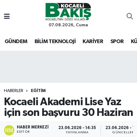
Kocaeli Nöbetçi Eczaneler
07.08.2026, Cuma
Kocaeli Hava Durumu
GÜNDEM
BİLİM TEKNOLOJİ
KARİYER
SPOR
KÜ
Kocaeli Trafik Yoğunluk Haritası
Süper Lig Puan Durumu ve Fikstür
Tüm Manşetler
HABERLER
EĞİTİM
Kocaeli Akademi Lise Yaz
Son Dakika Haberleri
için son başvuru 30 Haziran
Haber Arşivi
HABER MERKEZI
23.06.2026 - 14:35
23.06.2026 - 1
EDITÖR
YAYINLANMA
GÜNCELLEM