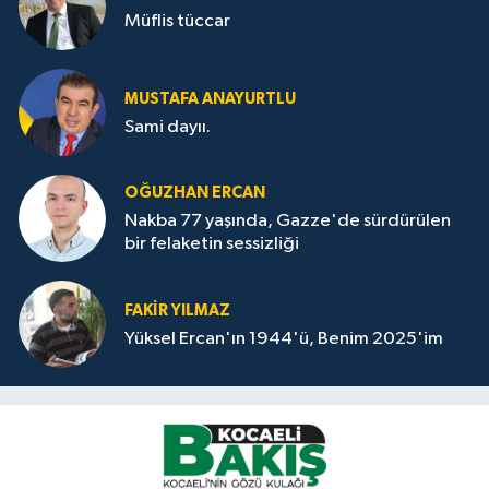
Müflis tüccar
MUSTAFA ANAYURTLU
Sami dayıı.
OĞUZHAN ERCAN
Nakba 77 yaşında, Gazze'de sürdürülen
bir felaketin sessizliği
FAKİR YILMAZ
Yüksel Ercan'ın 1944'ü, Benim 2025'im