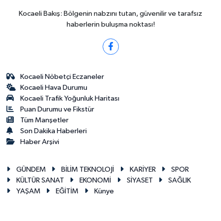
Kocaeli Bakış: Bölgenin nabzını tutan, güvenilir ve tarafsız
haberlerin buluşma noktası!
Kocaeli Nöbetçi Eczaneler
Kocaeli Hava Durumu
Kocaeli Trafik Yoğunluk Haritası
Puan Durumu ve Fikstür
Tüm Manşetler
Son Dakika Haberleri
Haber Arşivi
GÜNDEM
BİLİM TEKNOLOJİ
KARİYER
SPOR
KÜLTÜR SANAT
EKONOMİ
SİYASET
SAĞLIK
YAŞAM
EĞİTİM
Künye