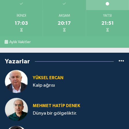
İKINDI
AKŞAM
YATSI
17:03
20:17
21:51
Aylık Vakitler
Yazarlar
YÜKSEL ERCAN
Kalp ağrısı
MEHMET HATİP DENEK
Dünya bir gölgeliktir.