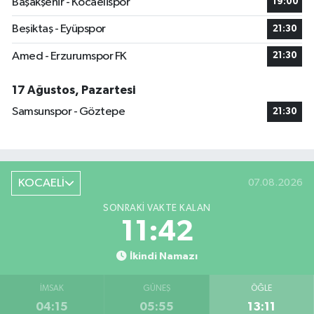
Başakşehir - Kocaelispor
19:00
Beşiktaş - Eyüpspor
21:30
Amed - Erzurumspor FK
21:30
17 Ağustos, Pazartesi
Samsunspor - Göztepe
21:30
KOCAELİ
07.08.2026
SONRAKI VAKTE KALAN
11:41
İkindi Namazı
İMSAK
GÜNEŞ
ÖĞLE
04:15
05:55
13:11