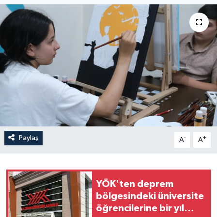
Paylaş
-
+
A
A
YÖK'ten deprem
bölgesindeki üniversite
öğrencilerine bir yıl