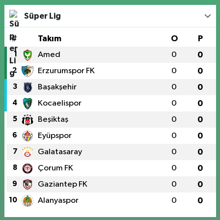
Süper Lig
#
Takım
O
P
1
Amed
0
0
2
Erzurumspor FK
0
0
3
Başakşehir
0
0
4
Kocaelispor
0
0
5
Beşiktaş
0
0
6
Eyüpspor
0
0
7
Galatasaray
0
0
8
Çorum FK
0
0
9
Gaziantep FK
0
0
10
Alanyaspor
0
0