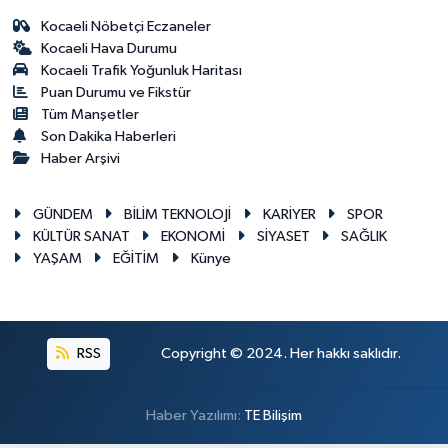
Kocaeli Nöbetçi Eczaneler
Kocaeli Hava Durumu
Kocaeli Trafik Yoğunluk Haritası
Puan Durumu ve Fikstür
Tüm Manşetler
Son Dakika Haberleri
Haber Arşivi
GÜNDEM
BİLİM TEKNOLOJİ
KARİYER
SPOR
KÜLTÜR SANAT
EKONOMİ
SİYASET
SAĞLIK
YAŞAM
EĞİTİM
Künye
RSS
Copyright © 2024. Her hakkı saklıdır.
Haber Yazılımı:
TE Bilişim