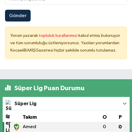
Gönder
Yorum yazarak
topluluk kurallarımızı
kabul etmiş bulunuyor
ve tüm sorumluluğu üstleniyorsunuz. Yazılan yorumlardan
KocaeliBAKIŞGazetesi hiçbir şekilde sorumlu tutulamaz.
Süper Lig Puan Durumu
Süper Lig
#
Takım
O
P
1
Amed
0
0