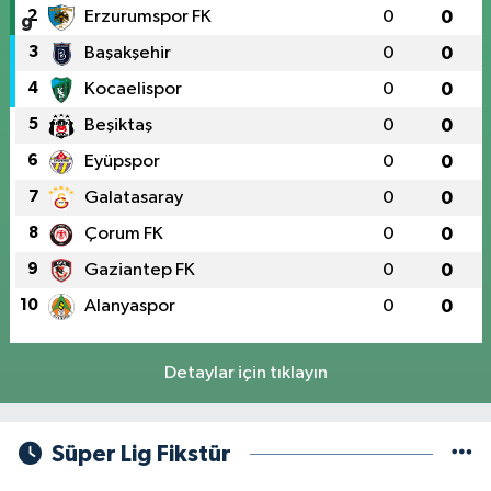
2
Erzurumspor FK
0
0
3
Başakşehir
0
0
4
Kocaelispor
0
0
5
Beşiktaş
0
0
6
Eyüpspor
0
0
7
Galatasaray
0
0
8
Çorum FK
0
0
9
Gaziantep FK
0
0
10
Alanyaspor
0
0
Detaylar için tıklayın
Süper Lig Fikstür