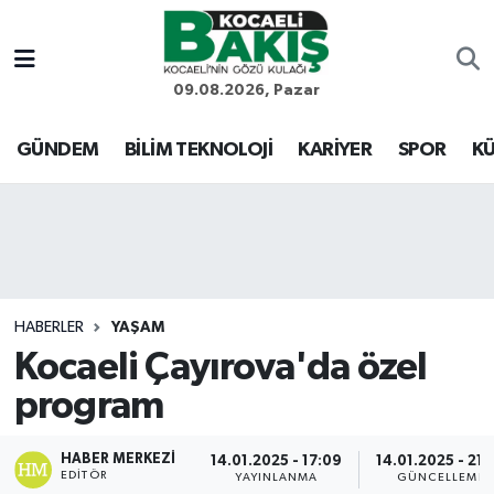
Kocaeli Nöbetçi Eczaneler
09.08.2026, Pazar
Kocaeli Hava Durumu
GÜNDEM
BİLİM TEKNOLOJİ
KARİYER
SPOR
KÜ
Kocaeli Trafik Yoğunluk Haritası
Süper Lig Puan Durumu ve Fikstür
Tüm Manşetler
HABERLER
YAŞAM
Kocaeli Çayırova'da özel
Son Dakika Haberleri
program
Haber Arşivi
HABER MERKEZI
14.01.2025 - 17:09
14.01.2025 - 21:
EDITÖR
YAYINLANMA
GÜNCELLEME