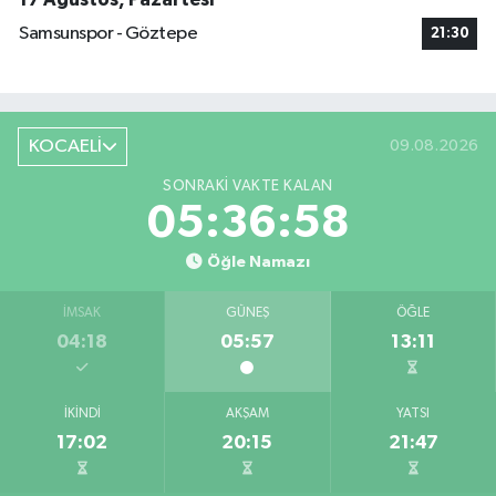
Samsunspor - Göztepe
21:30
KOCAELİ
09.08.2026
SONRAKI VAKTE KALAN
05:36:57
Öğle Namazı
İMSAK
GÜNEŞ
ÖĞLE
04:18
05:57
13:11
İKINDI
AKŞAM
YATSI
17:02
20:15
21:47