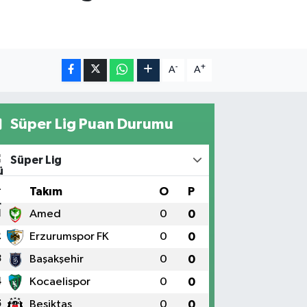
-
+
A
A
Süper Lig Puan Durumu
Süper Lig
#
Takım
O
P
1
Amed
0
0
2
Erzurumspor FK
0
0
3
Başakşehir
0
0
4
Kocaelispor
0
0
5
Beşiktaş
0
0