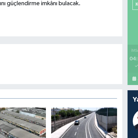
ını güçlendirme imkânı bulacak.
İMS
04:
Y