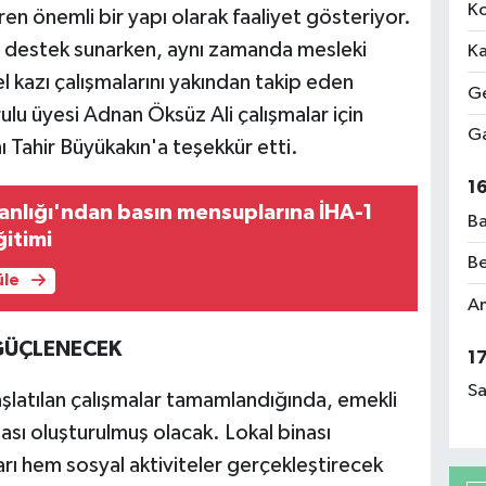
Ko
en önemli bir yapı olarak faaliyet gösteriyor.
el destek sunarken, aynı zamanda mesleki
Ka
 kazı çalışmalarını yakından takip eden
Ge
u üyesi Adnan Öksüz Ali çalışmalar için
Ga
 Tahir Büyükakın'a teşekkür etti.
1
kanlığı'ndan basın mensuplarına İHA-1
Ba
ğitimi
Be
üle
Am
GÜÇLENECEK
1
Sa
şlatılan çalışmalar tamamlandığında, emekli
tası oluşturulmuş olacak. Lokal binası
ı hem sosyal aktiviteler gerçekleştirecek