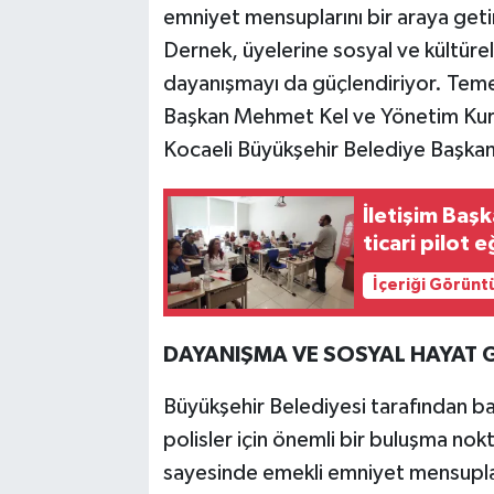
emniyet mensuplarını bir araya getir
Dernek, üyelerine sosyal ve kültür
dayanışmayı da güçlendiriyor. Temel
Başkan Mehmet Kel ve Yönetim Kurul
Kocaeli Büyükşehir Belediye Başkanı
İletişim Baş
ticari pilot e
İçeriği Görünt
DAYANIŞMA VE SOSYAL HAYAT 
Büyükşehir Belediyesi tarafından ba
polisler için önemli bir buluşma nok
sayesinde emekli emniyet mensuplar