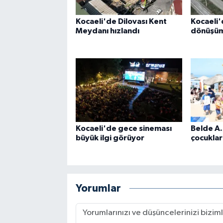
Kocaeli'de Dilovası Kent
Kocaeli'
Meydanı hızlandı
dönüşüm 
Kocaeli'de gece sineması
Belde A.
büyük ilgi görüyor
çocuklar
Yorumlar