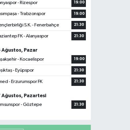
nyaspor - Rizespor
19:00
sımpaşa - Trabzonspor
19:00
nçlerbirliği S.K. - Fenerbahçe
21:30
ziantep FK - Alanyaspor
21:30
6 Ağustos, Pazar
şakşehir - Kocaelispor
19:00
şiktaş - Eyüpspor
21:30
ed - Erzurumspor FK
21:30
7 Ağustos, Pazartesi
msunspor - Göztepe
21:30