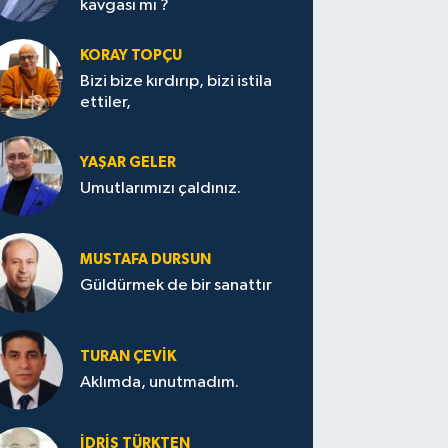
kavgası mı ?
KORAY TOPÇU
Bizi bize kırdırıp, bizi istila
ettiler,
YAŞAR GELER
Umutlarımızı çaldınız.
MUSTAFA DURSUN
Güldürmek de bir sanattır
TURAN ÇEVİK
Aklımda, unutmadım.
İDRİS TÜRKTEN