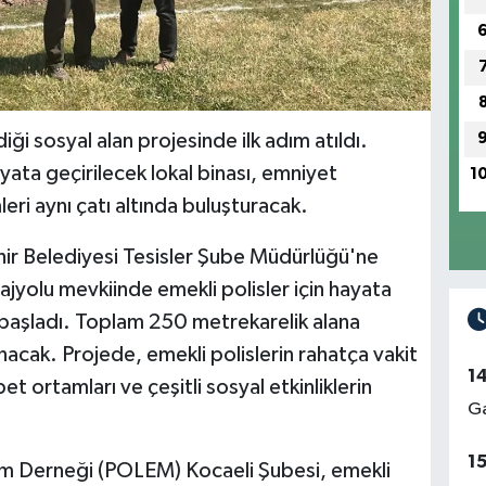
iği sosyal alan projesinde ilk adım atıldı.
yata geçirilecek lokal binası, emniyet
1
leri aynı çatı altında buluşturacak.
ir Belediyesi Tesisler Şube Müdürlüğü'ne
Plajyolu mevkiinde emekli polisler için hayata
a başladı. Toplam 250 metrekarelik alana
acak. Projede, emekli polislerin rahatça vakit
1
t ortamları ve çeşitli sosyal etkinliklerin
Ga
1
dım Derneği (POLEM) Kocaeli Şubesi, emekli