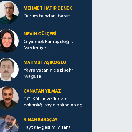
MEHMET HATİP DENEK
Durum bundan ibaret
NEVİN GÜLÇEBİ
Giyinmek kumaş değil,
Medeniyettir
MAHMUT AŞIKOĞLU
Yavru vatanın gazi şehri
Mağusa
CANATAN YILMAZ
T.C. Kültür ve Turizm
bakanlığı sayın bakanına açık
mektup.
SİNAN KARAÇAY
Tayt kavgası mı ? Taht