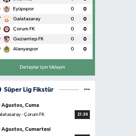
6
Eyüpspor
0
0
7
Galatasaray
0
0
8
Çorum FK
0
0
9
Gaziantep FK
0
0
0
Alanyaspor
0
0
Detaylar için tıklayın
Süper Lig Fikstür
4 Ağustos, Cuma
latasaray - Çorum FK
21:30
5 Ağustos, Cumartesi