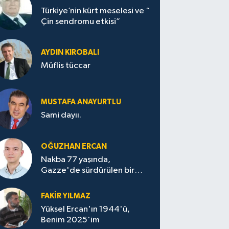
Türkiye’nin kürt meselesi ve “
Çin sendromu etkisi”
AYDIN KIROBALI
Müflis tüccar
MUSTAFA ANAYURTLU
Sami dayıı.
OĞUZHAN ERCAN
Nakba 77 yaşında,
Gazze'de sürdürülen bir
felaketin sessizliği
FAKİR YILMAZ
Yüksel Ercan'ın 1944'ü,
Benim 2025'im