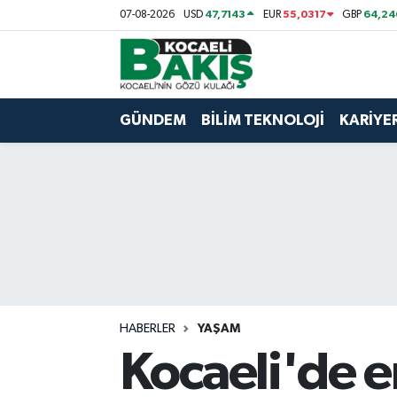
47,7143
55,0317
64,24
07-08-2026
USD
EUR
GBP
Kocaeli Nöbetçi Eczaneler
Kocaeli Hava Durumu
GÜNDEM
BİLİM TEKNOLOJİ
KARİYE
Kocaeli Trafik Yoğunluk Haritası
Süper Lig Puan Durumu ve Fikstür
Tüm Manşetler
Son Dakika Haberleri
HABERLER
YAŞAM
Haber Arşivi
Kocaeli'de e