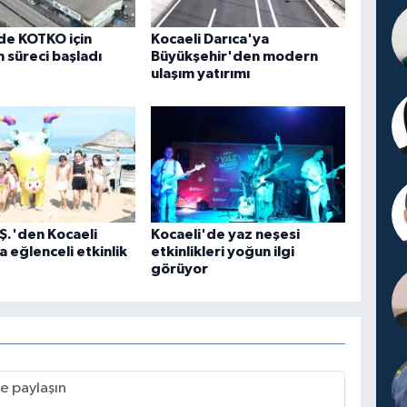
de KOTKO için
Kocaeli Darıca'ya
süreci başladı
Büyükşehir'den modern
ulaşım yatırımı
Ş.'den Kocaeli
Kocaeli'de yaz neşesi
a eğlenceli etkinlik
etkinlikleri yoğun ilgi
görüyor