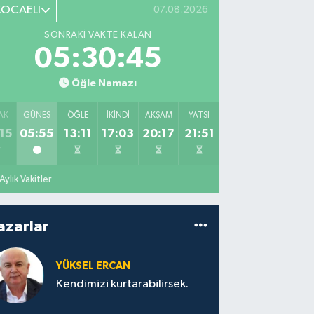
KOCAELİ
07.08.2026
SONRAKI VAKTE KALAN
05:30:44
Öğle Namazı
AK
GÜNEŞ
ÖĞLE
İKINDI
AKŞAM
YATSI
15
05:55
13:11
17:03
20:17
21:51
Aylık Vakitler
azarlar
YÜKSEL ERCAN
Kendimizi kurtarabilirsek.