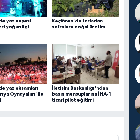
de yaz neşesi
Keçiören'de tarladan
eri yoğun ilgi
sofralara doğal üretim
de yaz akşamları
İletişim Başkanlığı'ndan
arıya Oynayalım' ile
basın mensuplarına İHA-1
i
ticari pilot eğitimi