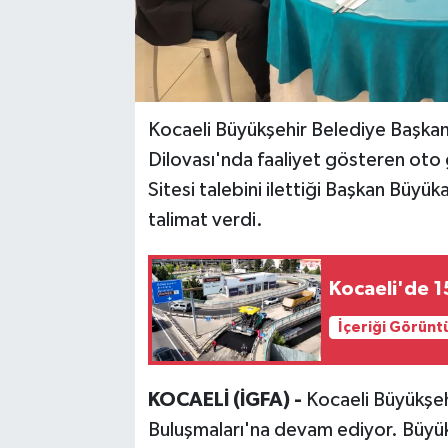
Kocaeli Büyükşehir Belediye Başkan
Dilovası'nda faaliyet gösteren oto ga
Sitesi talebini ilettiği Başkan Büyüka
talimat verdi.
Kocaeli'de 1
İçeriği Görünt
KOCAELİ (İGFA) -
Kocaeli Büyükşeh
Buluşmaları'na devam ediyor. Büyük