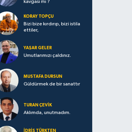
kavgası mı ?
KORAY TOPÇU
Bizi bize kırdırıp, bizi istila
ettiler,
YAŞAR GELER
Umutlarımızı çaldınız.
MUSTAFA DURSUN
Güldürmek de bir sanattır
TURAN ÇEVİK
Aklımda, unutmadım.
İDRİS TÜRKTEN