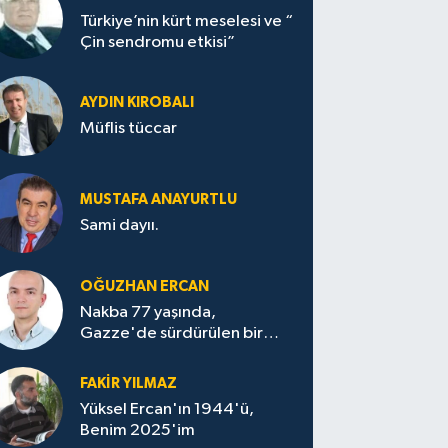
Türkiye’nin kürt meselesi ve “
Çin sendromu etkisi”
AYDIN KIROBALI
Müflis tüccar
MUSTAFA ANAYURTLU
Sami dayıı.
OĞUZHAN ERCAN
Nakba 77 yaşında,
Gazze'de sürdürülen bir
felaketin sessizliği
FAKİR YILMAZ
Yüksel Ercan'ın 1944'ü,
Benim 2025'im