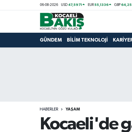
47,5971
55,1336
64,2
06-08-2026
USD
EUR
GBP
Kocaeli Nöbetçi Eczaneler
Kocaeli Hava Durumu
GÜNDEM
BİLİM TEKNOLOJİ
KARİYE
Kocaeli Trafik Yoğunluk Haritası
Süper Lig Puan Durumu ve Fikstür
Tüm Manşetler
Son Dakika Haberleri
HABERLER
YAŞAM
Haber Arşivi
Kocaeli'de ga