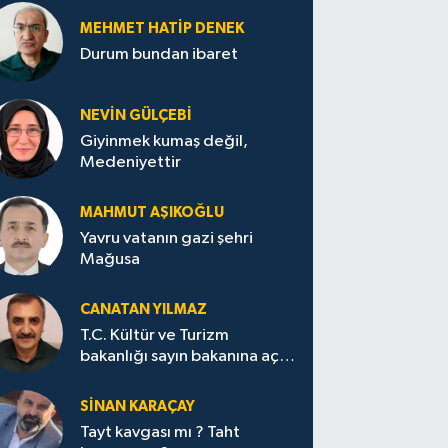
MEHMET HATİP DENEK
Durum bundan ibaret
NEVİN GÜLÇEBİ
Giyinmek kumaş değil,
Medeniyettir
MAHMUT AŞIKOĞLU
Yavru vatanın gazi şehri
Mağusa
CANATAN YILMAZ
T.C. Kültür ve Turizm
bakanlığı sayın bakanına açık
mektup.
SİNAN KARAÇAY
Tayt kavgası mı ? Taht