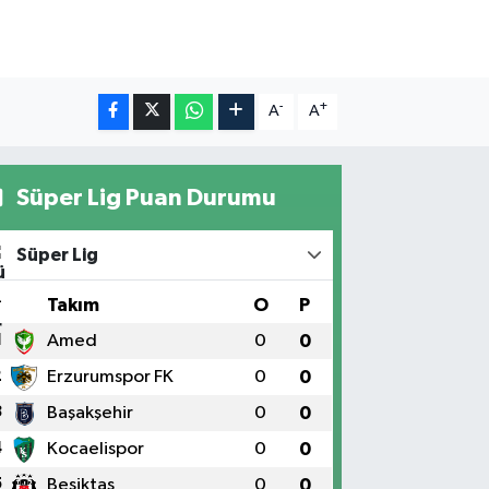
-
+
A
A
Süper Lig Puan Durumu
Süper Lig
#
Takım
O
P
1
Amed
0
0
2
Erzurumspor FK
0
0
3
Başakşehir
0
0
4
Kocaelispor
0
0
5
Beşiktaş
0
0