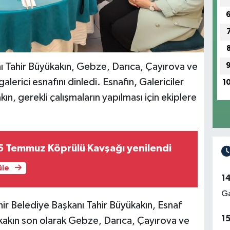
ı Tahir Büyükakın, Gebze, Darıca, Çayırova ve
lerici esnafını dinledi. Esnafın, Galericiler
1
kın, gerekli çalışmaların yapılması için ekiplere
5 Temmuz Köprülü Kavşağı yenilendi
üle
1
Ga
ir Belediye Başkanı Tahir Büyükakın, Esnaf
1
akın son olarak Gebze, Darıca, Çayırova ve