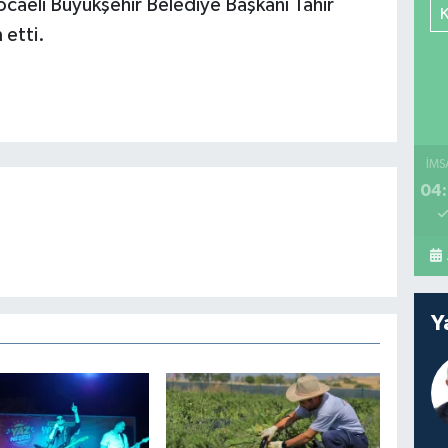
caeli Büyükşehir Belediye Başkanı Tahir
 etti.
İMS
04:
Y