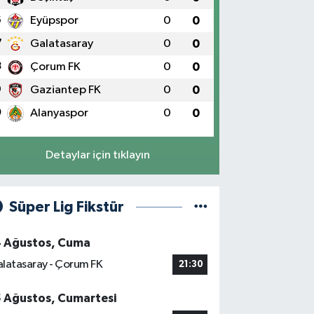
6
Eyüpspor
0
0
7
Galatasaray
0
0
8
Çorum FK
0
0
9
Gaziantep FK
0
0
0
Alanyaspor
0
0
Detaylar için tıklayın
Süper Lig Fikstür
4 Ağustos, Cuma
latasaray - Çorum FK
21:30
5 Ağustos, Cumartesi