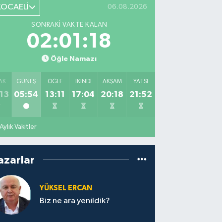
KOCAELİ
06.08.2026
SONRAKI VAKTE KALAN
02:01:17
Öğle Namazı
AK
GÜNEŞ
ÖĞLE
İKINDI
AKŞAM
YATSI
13
05:54
13:11
17:04
20:18
21:52
Aylık Vakitler
azarlar
YÜKSEL ERCAN
Biz ne ara yenildik?