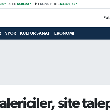
534
6518.23
13.703
64.475,47
ALTIN
BİST
BTC
Fot
R
SPOR
KÜLTÜR SANAT
EKONOMİ
lericiler, site tale