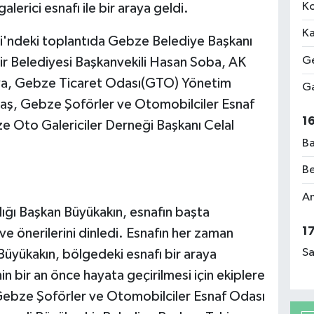
Ko
lerici esnafı ile bir araya geldi.
Ka
i'ndeki toplantıda Gebze Belediye Başkanı
Ge
r Belediyesi Başkanvekili Hasan Soba, AK
aya, Gebze Ticaret Odası(GTO) Yönetim
Ga
aş, Gebze Şoförler ve Otomobilciler Esnaf
1
 Oto Galericiler Derneği Başkanı Celal
Ba
Be
Am
ladığı Başkan Büyükakın, esnafın başta
1
ve önerilerini dinledi. Esnafın her zaman
Sa
Büyükakın, bölgedeki esnafı bir araya
nin bir an önce hayata geçirilmesi için ekiplere
Gebze Şoförler ve Otomobilciler Esnaf Odası