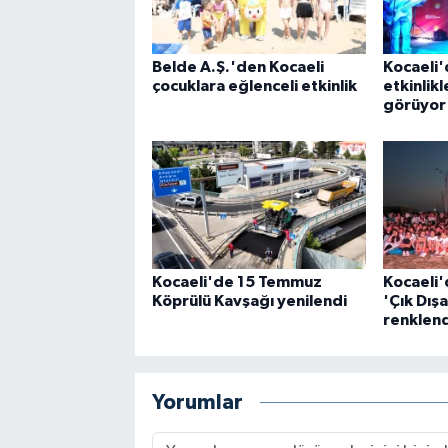
Belde A.Ş.'den Kocaeli
Kocaeli'
çocuklara eğlenceli etkinlik
etkinlikl
görüyor
Kocaeli'de 15 Temmuz
Kocaeli'
Köprülü Kavşağı yenilendi
'Çık Dış
renklend
Yorumlar