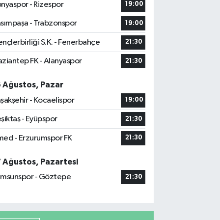
nyaspor - Rizespor
19:00
sımpaşa - Trabzonspor
19:00
nçlerbirliği S.K. - Fenerbahçe
21:30
ziantep FK - Alanyaspor
21:30
6 Ağustos, Pazar
şakşehir - Kocaelispor
19:00
şiktaş - Eyüpspor
21:30
ed - Erzurumspor FK
21:30
7 Ağustos, Pazartesi
msunspor - Göztepe
21:30