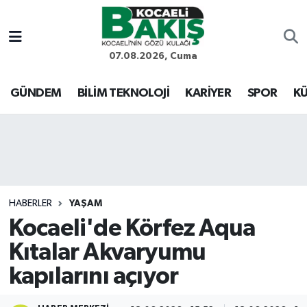
Kocaeli Nöbetçi Eczaneler
07.08.2026, Cuma
Kocaeli Hava Durumu
GÜNDEM
BİLİM TEKNOLOJİ
KARİYER
SPOR
KÜ
Kocaeli Trafik Yoğunluk Haritası
Süper Lig Puan Durumu ve Fikstür
Tüm Manşetler
HABERLER
YAŞAM
Kocaeli'de Körfez Aqua
Son Dakika Haberleri
Kıtalar Akvaryumu
Haber Arşivi
kapılarını açıyor