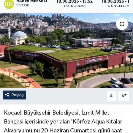
HABER MERKEZI
18.06.2026 - 15:52
18.06.2026 - 15
EDITÖR
YAYINLANMA
GÜNCELLEME
Paylaş
-
+
A
A
Kocaeli Büyükşehir Belediyesi, İzmit Millet
Bahçesi içerisinde yer alan 'Körfez Aqua Kıtalar
Akvaryumu'nu 20 Haziran Cumartesi günü saat