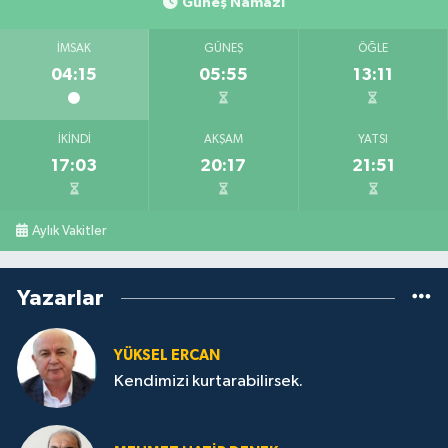
Güneş Namazı
İMSAK
GÜNEŞ
ÖĞLE
04:15
05:55
13:11
İKINDI
AKŞAM
YATSI
17:03
20:17
21:51
Aylık Vakitler
Yazarlar
YÜKSEL ERCAN
Kendimizi kurtarabilirsek.