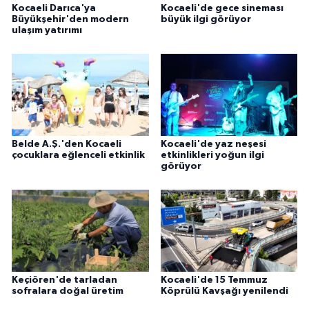
Kocaeli Darıca'ya
Kocaeli'de gece sineması
Büyükşehir'den modern
büyük ilgi görüyor
ulaşım yatırımı
Belde A.Ş.'den Kocaeli
Kocaeli'de yaz neşesi
çocuklara eğlenceli etkinlik
etkinlikleri yoğun ilgi
görüyor
Keçiören'de tarladan
Kocaeli'de 15 Temmuz
sofralara doğal üretim
Köprülü Kavşağı yenilendi