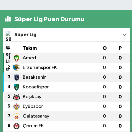
Süper Lig Puan Durumu
Süper Lig
#
Takım
O
P
1
Amed
0
0
2
Erzurumspor FK
0
0
3
Başakşehir
0
0
4
Kocaelispor
0
0
5
Beşiktaş
0
0
6
Eyüpspor
0
0
7
Galatasaray
0
0
8
Çorum FK
0
0