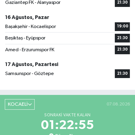
Gaziantep FK - Alanyaspor
21:30
16 Ağustos, Pazar
Başakşehir - Kocaelispor
19:00
Beşiktaş - Eyüpspor
21:30
Amed - Erzurumspor FK
21:30
17 Ağustos, Pazartesi
Samsunspor - Göztepe
21:30
KOCAELİ
07.08.2026
SONRAKI VAKTE KALAN
01:22:54