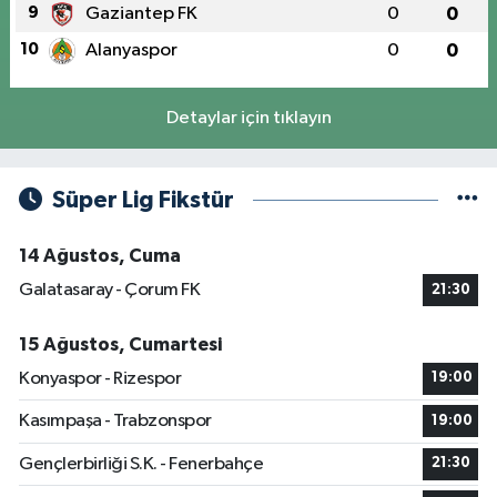
9
Gaziantep FK
0
0
10
Alanyaspor
0
0
Detaylar için tıklayın
Süper Lig Fikstür
14 Ağustos, Cuma
Galatasaray - Çorum FK
21:30
15 Ağustos, Cumartesi
Konyaspor - Rizespor
19:00
Kasımpaşa - Trabzonspor
19:00
Gençlerbirliği S.K. - Fenerbahçe
21:30