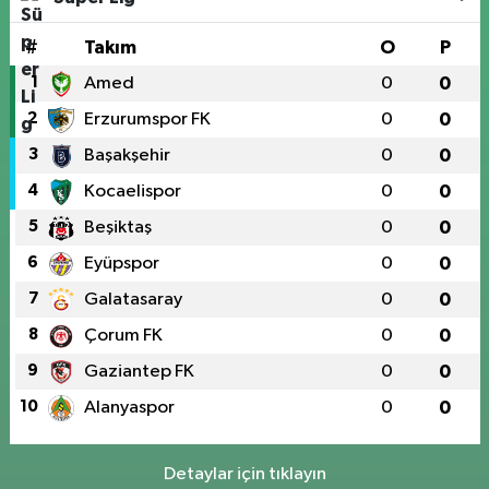
#
Takım
O
P
1
Amed
0
0
2
Erzurumspor FK
0
0
3
Başakşehir
0
0
4
Kocaelispor
0
0
5
Beşiktaş
0
0
6
Eyüpspor
0
0
7
Galatasaray
0
0
8
Çorum FK
0
0
9
Gaziantep FK
0
0
10
Alanyaspor
0
0
Detaylar için tıklayın