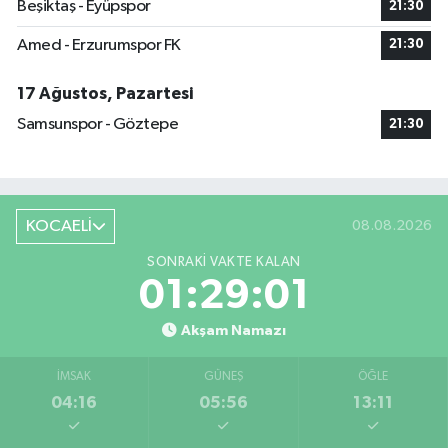
Beşiktaş - Eyüpspor
21:30
Amed - Erzurumspor FK
21:30
17 Ağustos, Pazartesi
Samsunspor - Göztepe
21:30
KOCAELİ
08.08.2026
SONRAKI VAKTE KALAN
01:29:00
Akşam Namazı
İMSAK
GÜNEŞ
ÖĞLE
04:16
05:56
13:11