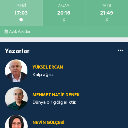
İKINDI
AKŞAM
YATSI
17:03
20:16
21:49
Aylık Vakitler
Yazarlar
YÜKSEL ERCAN
Kalp ağrısı
MEHMET HATİP DENEK
Dünya bir gölgeliktir.
NEVİN GÜLÇEBİ