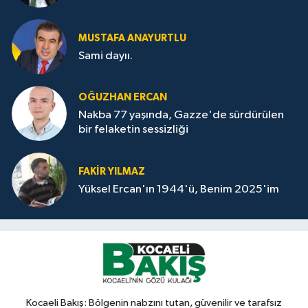
MUSTAFA ANAYURTLU
Sami dayıı.
OĞUZHAN ERCAN
Nakba 77 yaşında, Gazze'de sürdürülen
bir felaketin sessizliği
FAKİR YILMAZ
Yüksel Ercan'ın 1944'ü, Benim 2025'im
Kocaeli Bakış: Bölgenin nabzını tutan, güvenilir ve tarafsız