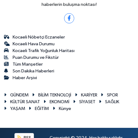
haberlerin buluşma noktası!
Kocaeli Nöbetçi Eczaneler
Kocaeli Hava Durumu
Kocaeli Trafik Yoğunluk Haritası
Puan Durumu ve Fikstür
Tüm Manşetler
Son Dakika Haberleri
Haber Arşivi
GÜNDEM
BİLİM TEKNOLOJİ
KARİYER
SPOR
KÜLTÜR SANAT
EKONOMİ
SİYASET
SAĞLIK
YAŞAM
EĞİTİM
Künye
RSS
Copyright © 2024. Her hakkı saklıdır.