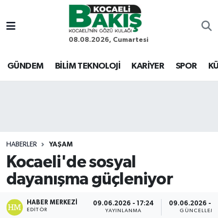
Kocaeli Nöbetçi Eczaneler
08.08.2026, Cumartesi
Kocaeli Hava Durumu
GÜNDEM
BİLİM TEKNOLOJİ
KARİYER
SPOR
KÜ
Kocaeli Trafik Yoğunluk Haritası
Süper Lig Puan Durumu ve Fikstür
Tüm Manşetler
HABERLER
YAŞAM
Kocaeli'de sosyal
Son Dakika Haberleri
dayanışma güçleniyor
Haber Arşivi
HABER MERKEZI
09.06.2026 - 17:24
09.06.2026 - 1
EDITÖR
YAYINLANMA
GÜNCELLEM