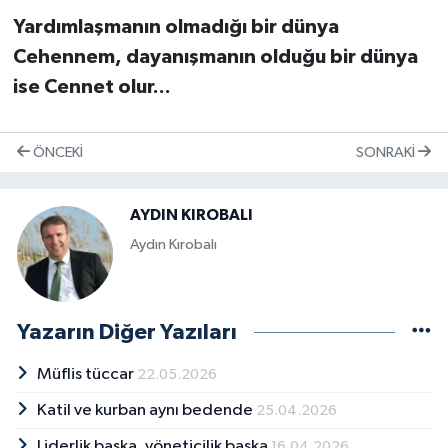
Yardımlaşmanın olmadığı bir dünya
Cehennem, dayanışmanın olduğu bir dünya
ise Cennet olur...
ÖNCEKI
SONRAKI
AYDIN KIROBALI
Aydın Kırobalı
Yazarın Diğer Yazıları
Müflis tüccar
22.05.2026
Katil ve kurban aynı bedende
25.04.2026
Liderlik başka, yöneticilik başka
16.04.2026