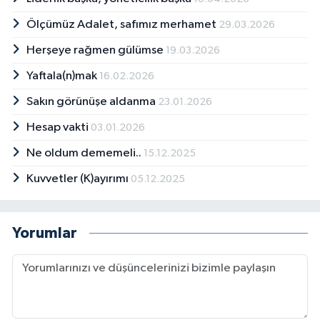
Ölçümüz Adalet, safımız merhamet
29.03.2026
Herşeye rağmen gülümse
19.03.2026
Yaftala(n)mak
16.02.2026
Sakın görünüşe aldanma
23.01.2026
Hesap vakti
03.01.2026
Ne oldum dememeli..
15.12.2025
Kuvvetler (K)ayırımı
05.12.2025
Yorumlar