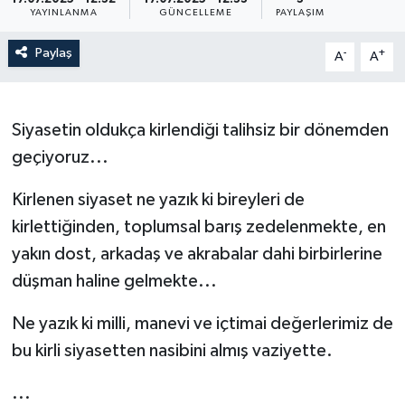
YAYINLANMA
GÜNCELLEME
PAYLAŞIM
Paylaş
-
+
A
A
Siyasetin oldukça kirlendiği talihsiz bir dönemden
geçiyoruz...
Kirlenen siyaset ne yazık ki bireyleri de
kirlettiğinden, toplumsal barış zedelenmekte, en
yakın dost, arkadaş ve akrabalar dahi birbirlerine
düşman haline gelmekte...
Ne yazık ki milli, manevi ve içtimai değerlerimiz de
bu kirli siyasetten nasibini almış vaziyette.
...