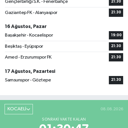
Gençlerbirliği S.K. - Fenerbahçe
21:30
Gaziantep FK - Alanyaspor
21:30
16 Ağustos, Pazar
Başakşehir - Kocaelispor
19:00
Beşiktaş - Eyüpspor
21:30
Amed - Erzurumspor FK
21:30
17 Ağustos, Pazartesi
Samsunspor - Göztepe
21:30
KOCAELİ
08.08.2026
SONRAKI VAKTE KALAN