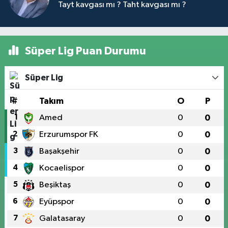
Tayt kavgası mı ? Taht kavgası mı ?
Süper Lig Puan Durumu
Süper Lig
#
Takım
O
P
1
Amed
0
0
2
Erzurumspor FK
0
0
3
Başakşehir
0
0
4
Kocaelispor
0
0
5
Beşiktaş
0
0
6
Eyüpspor
0
0
7
Galatasaray
0
0