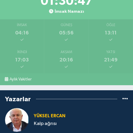
01:30:46
İmsak Namazı
İMSAK
GÜNEŞ
ÖĞLE
04:16
05:56
13:11
İKINDI
AKŞAM
YATSI
17:03
20:16
21:49
Aylık Vakitler
Yazarlar
YÜKSEL ERCAN
Kalp ağrısı