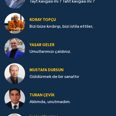
Tayt kavgası mı ? Taht kavgası mı ?
KORAY TOPÇU
Bizi bize kırdırıp, bizi istila ettiler,
YAŞAR GELER
Umutlarımızı çaldınız.
MUSTAFA DURSUN
Güldürmek de bir sanattır
TURAN ÇEVİK
Aklımda, unutmadım.