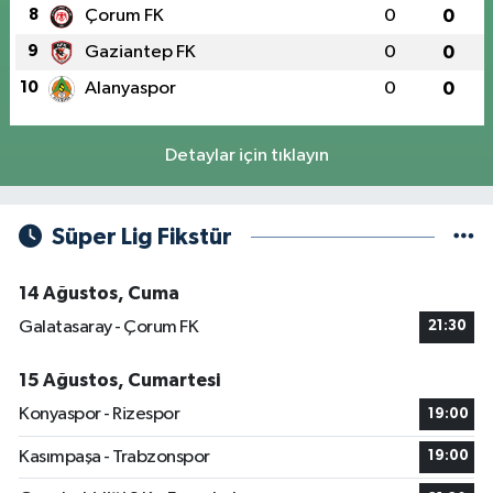
8
Çorum FK
0
0
9
Gaziantep FK
0
0
10
Alanyaspor
0
0
Detaylar için tıklayın
Süper Lig Fikstür
14 Ağustos, Cuma
Galatasaray - Çorum FK
21:30
15 Ağustos, Cumartesi
Konyaspor - Rizespor
19:00
Kasımpaşa - Trabzonspor
19:00