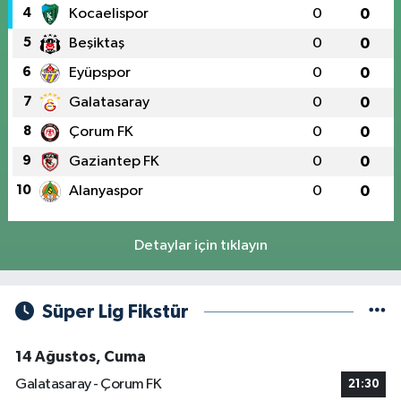
4
Kocaelispor
0
0
5
Beşiktaş
0
0
6
Eyüpspor
0
0
7
Galatasaray
0
0
8
Çorum FK
0
0
9
Gaziantep FK
0
0
10
Alanyaspor
0
0
Detaylar için tıklayın
Süper Lig Fikstür
14 Ağustos, Cuma
Galatasaray - Çorum FK
21:30