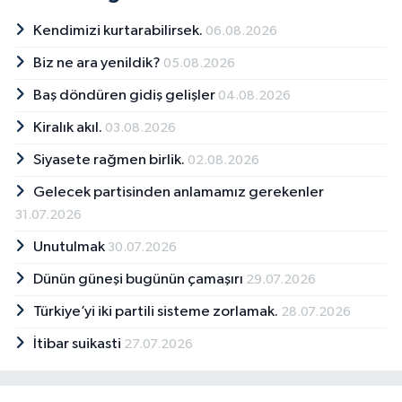
Kendimizi kurtarabilirsek.
06.08.2026
Biz ne ara yenildik?
05.08.2026
Baş döndüren gidiş gelişler
04.08.2026
Kiralık akıl.
03.08.2026
Siyasete rağmen birlik.
02.08.2026
Gelecek partisinden anlamamız gerekenler
31.07.2026
Unutulmak
30.07.2026
Dünün güneşi bugünün çamaşırı
29.07.2026
Türkiye’yi iki partili sisteme zorlamak.
28.07.2026
İtibar suikasti
27.07.2026