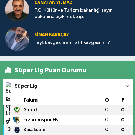
CANATAN YILMAZ
T.C. Kültür ve Turizm bakanlığı sayın
bakanına açık mektup.
SİNAN KARAÇAY
Tayt kavgası mı ? Taht kavgası mı ?
Süper Lig Puan Durumu
Süper Lig
#
Takım
O
P
1
Amed
0
0
2
Erzurumspor FK
0
0
3
Başakşehir
0
0