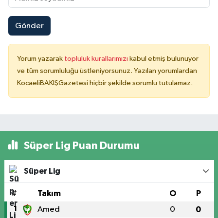
Gönder
Yorum yazarak
topluluk kurallarımızı
kabul etmiş bulunuyor
ve tüm sorumluluğu üstleniyorsunuz. Yazılan yorumlardan
KocaeliBAKIŞGazetesi hiçbir şekilde sorumlu tutulamaz.
Süper Lig Puan Durumu
Süper Lig
#
Takım
O
P
1
Amed
0
0