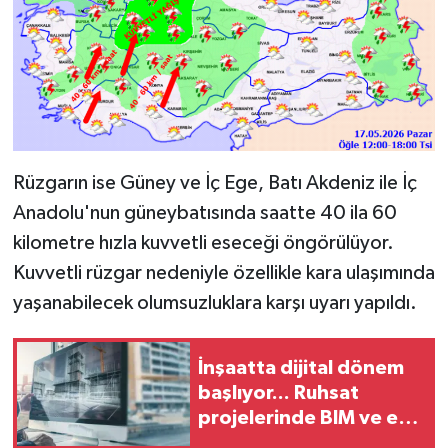
Rüzgarın ise Güney ve İç Ege, Batı Akdeniz ile İç
Anadolu'nun güneybatısında saatte 40 ila 60
kilometre hızla kuvvetli eseceği öngörülüyor.
Kuvvetli rüzgar nedeniyle özellikle kara ulaşımında
yaşanabilecek olumsuzluklara karşı uyarı yapıldı.
İnşaatta dijital dönem
başlıyor... Ruhsat
projelerinde BIM ve e-
PYS zorunluluğu geliyor