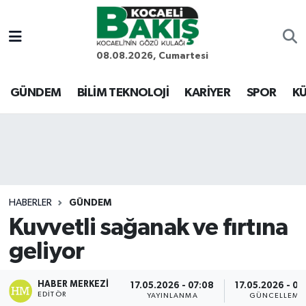
Kocaeli Nöbetçi Eczaneler
08.08.2026, Cumartesi
Kocaeli Hava Durumu
GÜNDEM
BİLİM TEKNOLOJİ
KARİYER
SPOR
KÜ
Kocaeli Trafik Yoğunluk Haritası
Süper Lig Puan Durumu ve Fikstür
Tüm Manşetler
HABERLER
GÜNDEM
Kuvvetli sağanak ve fırtına
Son Dakika Haberleri
geliyor
Haber Arşivi
HABER MERKEZI
17.05.2026 - 07:08
17.05.2026 - 09
EDITÖR
YAYINLANMA
GÜNCELLEME