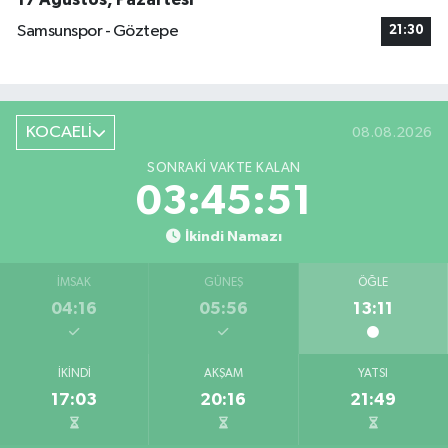
Samsunspor - Göztepe
21:30
KOCAELİ
08.08.2026
SONRAKI VAKTE KALAN
03:45:50
İkindi Namazı
İMSAK
GÜNEŞ
ÖĞLE
04:16
05:56
13:11
İKINDI
AKŞAM
YATSI
17:03
20:16
21:49