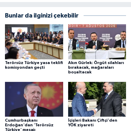
Bunlar da ilginizi çekebilir
Terörsüz Türkiye yasa teklifi
Akın Gürlek: Örgüt silahları
komisyondan geçti
bırakacak, mağaraları
boşaltacak
Cumhurbaşkanı
İçişleri Bakanı Çiftçi'den
Erdoğan'dan 'Terörsüz
YÖK ziyareti
Türkiye' mesajı