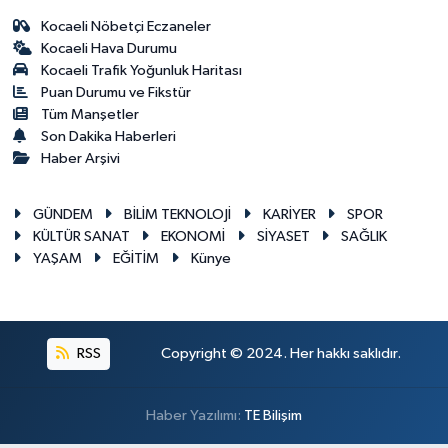
Kocaeli Nöbetçi Eczaneler
Kocaeli Hava Durumu
Kocaeli Trafik Yoğunluk Haritası
Puan Durumu ve Fikstür
Tüm Manşetler
Son Dakika Haberleri
Haber Arşivi
GÜNDEM
BİLİM TEKNOLOJİ
KARİYER
SPOR
KÜLTÜR SANAT
EKONOMİ
SİYASET
SAĞLIK
YAŞAM
EĞİTİM
Künye
RSS
Copyright © 2024. Her hakkı saklıdır.
Haber Yazılımı:
TE Bilişim