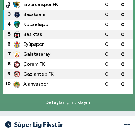
2
Erzurumspor FK
0
0
3
Başakşehir
0
0
4
Kocaelispor
0
0
5
Beşiktaş
0
0
6
Eyüpspor
0
0
7
Galatasaray
0
0
8
Çorum FK
0
0
9
Gaziantep FK
0
0
10
Alanyaspor
0
0
Detaylar için tıklayın
Süper Lig Fikstür