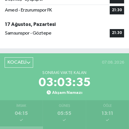
Amed - Erzurumspor FK
21:30
17 Ağustos, Pazartesi
Samsunspor - Göztepe
21:30
KOCAELİ
07.08.2026
SONRAKI VAKTE KALAN
03:03:35
Akşam Namazı
İMSAK
GÜNEŞ
ÖĞLE
04:15
05:55
13:11