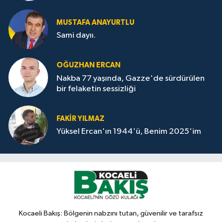
MUSTAFA ANAYURTLU
Sami dayıı.
OĞUZHAN ERCAN
Nakba 77 yaşında, Gazze'de sürdürülen
bir felaketin sessizliği
FAKİR YILMAZ
Yüksel Ercan'ın 1944'ü, Benim 2025'im
Kocaeli Bakış: Bölgenin nabzını tutan, güvenilir ve tarafsız