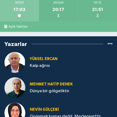
İKINDI
AKŞAM
YATSI
17:03
20:17
21:51
Aylık Vakitler
Yazarlar
YÜKSEL ERCAN
Kalp ağrısı
MEHMET HATİP DENEK
Dünya bir gölgeliktir.
NEVİN GÜLÇEBİ
Giyinmek kumaş değil, Medeniyettir