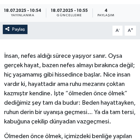
18.07.2025 - 10:54
18.07.2025 - 10:55
4
YAYINLANMA
GÜNCELLEME
PAYLAŞIM
Paylaş
-
+
A
A
İnsan, nefes aldığı sürece yaşıyor sanır. Oysa
gerçek hayat, bazen nefes almayı bırakınca değil;
hiç yaşamamış gibi hissedince başlar. Nice insan
vardır ki, hayattadır ama ruhu mezarını çoktan
kazmıştır kendine. İşte “ölmeden önce ölmek”
dediğimiz şey tam da budur: Beden hayattayken,
ruhun derin bir uyanışa geçmesi… Ya da tam tersi,
kabuğuna çekilip dünyadan vazgeçmesi.
Ölmeden önce ölmek, içimizdeki benliğe yapılan