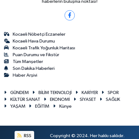
haberlerin buluşma noktası!
Kocaeli Nöbetçi Eczaneler
Kocaeli Hava Durumu
Kocaeli Trafik Yoğunluk Haritası
Puan Durumu ve Fikstür
Tüm Manşetler
Son Dakika Haberleri
Haber Arşivi
GÜNDEM
BİLİM TEKNOLOJİ
KARİYER
SPOR
KÜLTÜR SANAT
EKONOMİ
SİYASET
SAĞLIK
YAŞAM
EĞİTİM
Künye
RSS
Copyright © 2024. Her hakkı saklıdır.