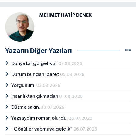
MEHMET HATİP DENEK
Yazarın Diğer Yazıları
Dünya bir gölgeliktir.
07.08.2026
Durum bundan ibaret
05.08.2026
Yorgunum.
03.08.2026
İnsanlıktan çıkmadan
01.08.2026
Düşme sakın.
30.07.2026
Yazsaydım roman olurdu.
28.07.2026
“Gönüller yapmaya geldik”
26.07.2026