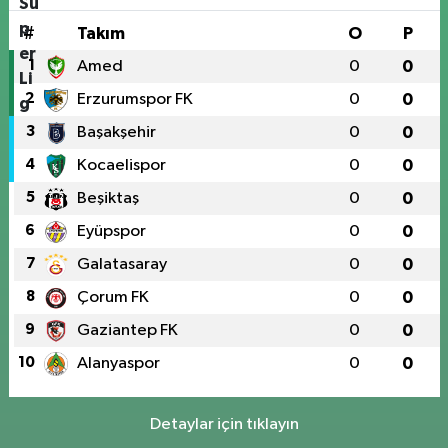
#
Takım
O
P
1
Amed
0
0
2
Erzurumspor FK
0
0
3
Başakşehir
0
0
4
Kocaelispor
0
0
5
Beşiktaş
0
0
6
Eyüpspor
0
0
7
Galatasaray
0
0
8
Çorum FK
0
0
9
Gaziantep FK
0
0
10
Alanyaspor
0
0
Detaylar için tıklayın