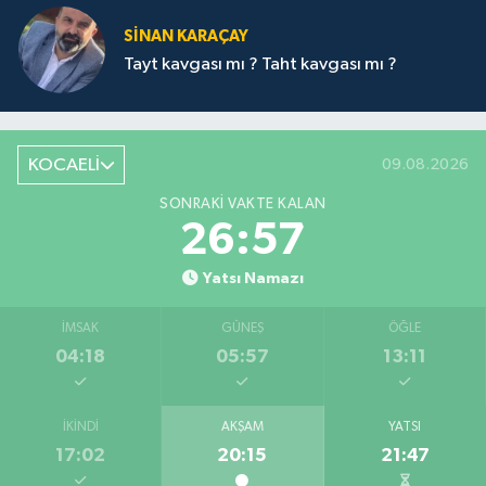
SİNAN KARAÇAY
Tayt kavgası mı ? Taht kavgası mı ?
KOCAELİ
09.08.2026
SONRAKI VAKTE KALAN
26:57
Yatsı Namazı
İMSAK
GÜNEŞ
ÖĞLE
04:18
05:57
13:11
İKINDI
AKŞAM
YATSI
17:02
20:15
21:47