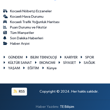
Kocaeli Nöbetçi Eczaneler
Kocaeli Hava Durumu
Kocaeli Trafik Yoğunluk Haritası
Puan Durumu ve Fikstür
Tüm Manşetler
Son Dakika Haberleri
Haber Arşivi
GÜNDEM
BİLİM TEKNOLOJİ
KARİYER
SPOR
KÜLTÜR SANAT
EKONOMİ
SİYASET
SAĞLIK
YAŞAM
EĞİTİM
Künye
RSS
Copyright © 2024. Her hakkı saklıdır.
Haber Yazılımı:
TE Bilişim