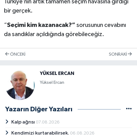
Türkiye’nin artık tamamen seçim havasına girdiği
bir gerçek.
“
Seçimi kim kazanacak?”
sorusunun cevabını
da sandıklar açıldığında görebileceğiz.
ÖNCEKI
SONRAKI
YÜKSEL ERCAN
Yüksel Ercan
Yazarın Diğer Yazıları
Kalp ağrısı
07.08.2026
Kendimizi kurtarabilirsek.
06.08.2026